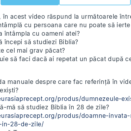
în acest video răspund la următoarele într
ntâmplă cu persoana care nu poate să iert
a întâmpla cu oameni atei?
 începi să studiezi Biblia?
te cel mai grav păcat?
uie să faci dacă ai repetat un păcat după ce
a manuale despre care fac referință în vid
xiști?
eurasiaprecept.org/produs/dumnezeule-exis
-mă să studiez Biblia în 28 de zile?
.eurasiaprecept.org/produs/doamne-invata
-in-28-de-zile/