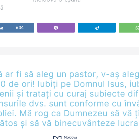
nă
Share
634
Vibe
Telegram