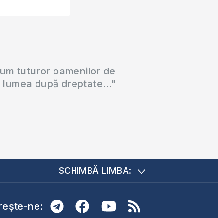
cum tuturor oamenilor de
a lumea după dreptate..."
SCHIMBĂ LIMBA:
ește-ne: