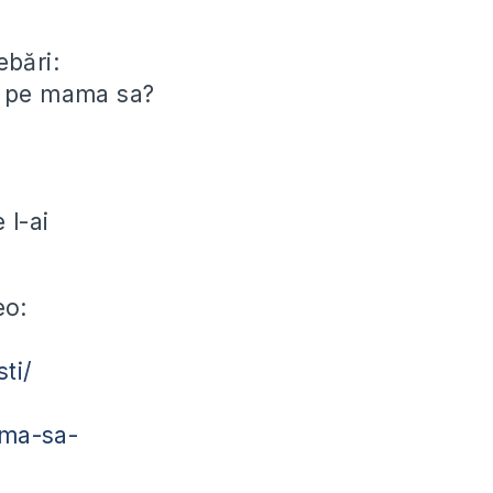
ebări:
e pe mama sa?
 l-ai
eo:
ti/
-ma-sa-