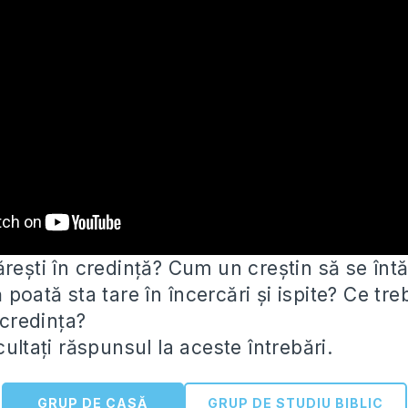
ărești în credință? Cum un creștin să se înt
ă poată sta tare în
încercări și ispite? Ce tre
 credința?
cultați răspunsul la aceste întrebări.
GRUP DE CASĂ
GRUP DE STUDIU BIBLIC