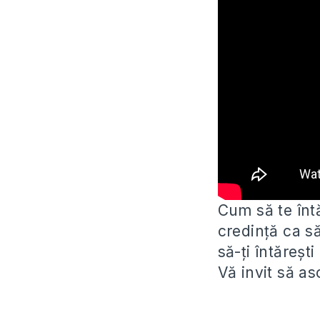
Cum să te înt
credință ca s
să-ți întărești
Vă invit să as