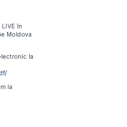
 LIVE în
ube Moldova
lectronic la
df/
ăm la