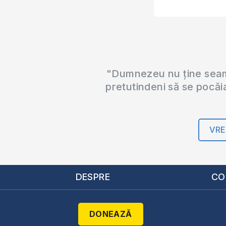
"Dumnezeu nu ține seama
pretutindeni să se pocăi
VRE
DESPRE
CO
DONEAZĂ