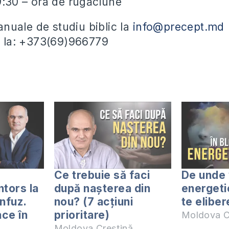
19:30 – ora de rugăciune
uale de studiu biblic la
info@precept.md
ii la: +373(69)966779
Ce trebuie să faci
De unde 
ntors la
după nașterea din
energeti
nfuz.
nou? (7 acțiuni
te eliber
ace în
prioritare)
Moldova C
Moldova Creștină