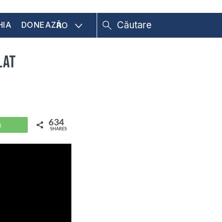
HIA
DONEAZĂ
RO
lat
634
WhatsApp
SHARES