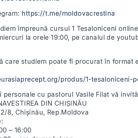
legram:
https://t.me/moldovacrestina
tudiem împreună cursul 1 Tesaloniceni online
 miercuri la orele 19:00, pe canalul de yout
 care studiem poate fi procurat în format e
eurasiaprecept.org/produs/1-tesaloniceni-p
i personale cu pastorul Vasile Filat vă invit
NAVESTIREA DIN CHIȘINĂU
ei 2/8, Chișinău, Rep.Moldova
e:
00 – 16:00