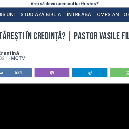
Vrei să devii ucenicul lui Hristos?
ISIUNI
STUDIAZĂ BIBLIA
ÎNTREABĂ
CMPS ANTIO
tărești în credință? | Pastor Vasile Fi
reștină
2021
MCTV
Share
634
Vibe
Telegram