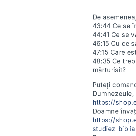
De asemenea, 
43:44 Ce se î
44:41 Ce se v
46:15 Cu ce să
47:15 Care es
48:35 Ce treb
mărturisit?
Puteți comand
Dumnezeule, e
https://shop.
Doamne învață
https://shop
studiez-biblia