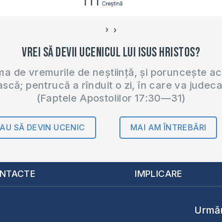
›
‹
Vrei să devii ucenicul lui Isus Hristos?
 de vremurile de neștiință, și poruncește a
ască; pentrucă a rînduit o zi, în care va judec
(Faptele Apostolilor 17:30—31)
AU SĂ DEVIN UCENIC
MAI AM ÎNTREBĂRI
NTACTE
IMPLICARE
Urmăr