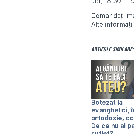
Joi, 18:30 – 
Comandați man
Alte informaț
Articole similare:
Botezat la
evanghelici, î
ortodoxie, co
De ce nu ai p
suflet?