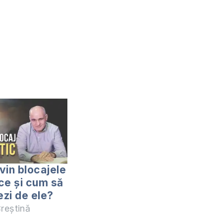
vin blocajele
ce și cum să
ezi de ele?
reștină