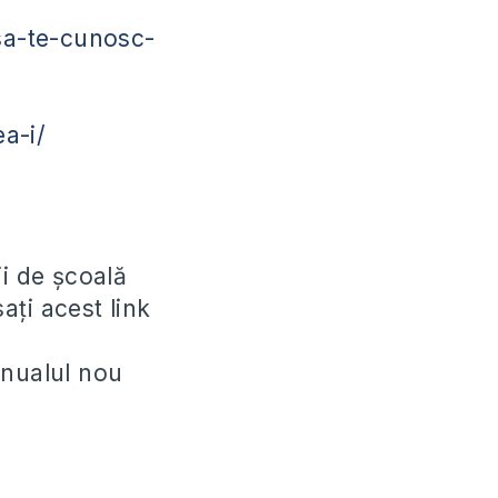
sa-te-cunosc-
a-i/
ii de școală
ați acest link
anualul nou