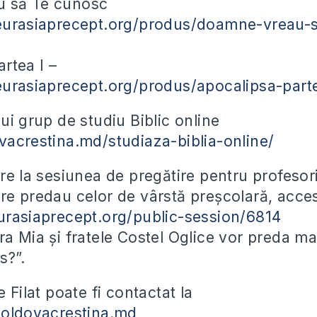
 să Te cunosc
.eurasiaprecept.org/produs/doamne-vreau-
rtea I –
eurasiaprecept.org/produs/apocalipsa-parte
ui grup de studiu Biblic online
vacrestina.md/studiaza-biblia-online/
re la sesiunea de pregătire pentru profesor
re predau celor de vârstă preșcolară, acces
urasiaprecept.org/public-session/6814
ra Mia și fratele Costel Oglice vor preda m
s?”.
e Filat poate fi contactat la
moldovacrestina.md