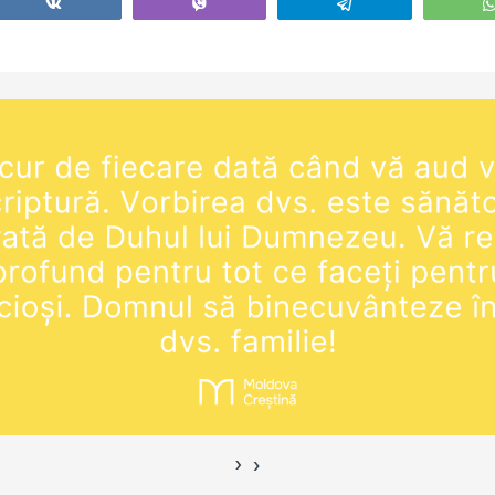
Share
Vibe
Telegram
nualul
video. Manualul ”Cum să
online (ZO
em poate
zidești o familie trainică” -
zi de mierc
https://shop.eurasiaprecept.org/produ
20:00. Ma
sa-ti-zidesti-o-familie-
care…
trainica/ Manualul…
›
‹