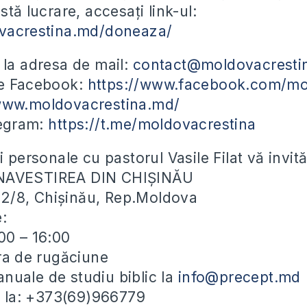
stă lucrare, accesați link-ul:
ovacrestina.md/doneaza/
 la adresa de mail:
contact@moldovacresti
pe Facebook:
https://www.facebook.com/mo
/www.moldovacrestina.md/
legram:
https://t.me/moldovacrestina
i personale cu pastorul Vasile Filat vă invit
NAVESTIREA DIN CHIȘINĂU
ei 2/8, Chișinău, Rep.Moldova
e:
00 – 16:00
ora de rugăciune
uale de studiu biblic la
info@precept.md
ii la: +373(69)966779