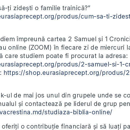
-ți zidești o familie trainică?”
eurasiaprecept.org/produs/cum-sa-ti-zidest
tudiem împreună cartea 2 Samuel și 1 Cronici
au online (ZOOM) în fiecare zi de miercuri l
 care studiem poate fi procurat la adresa:
eurasiaprecept.org/produs/2-samuel-si-1-cr
F:
https://shop.eurasiaprecept.org/produs/
ink-ul de mai jos unul din grupele unde se 
alul și contactează pe liderul de grup pent
vacrestina.md/studiaza-biblia-online/
 oferiți o contribuție financiară și să luați 