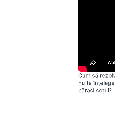
Cum să rezolvi
nu te înțeleg
părăsi soțul?