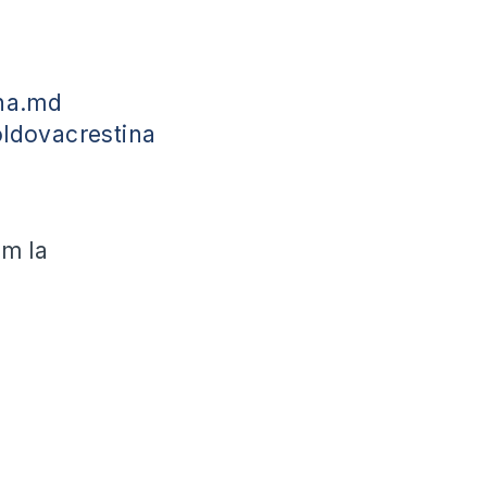
na.md
ldovacrestina
ăm la