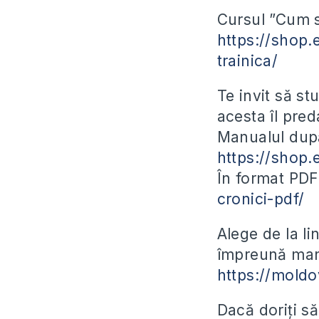
Cursul ”Cum să
https://shop.
trainica/
Te invit să s
acesta îl pred
Manualul după
https://shop.
În format PD
cronici-pdf/
Alege de la l
împreună manu
https://moldo
Dacă doriți să