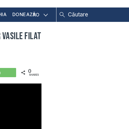
HIA
DONEAZĂ
RO
 Vasile Filat
0
WhatsApp
SHARES