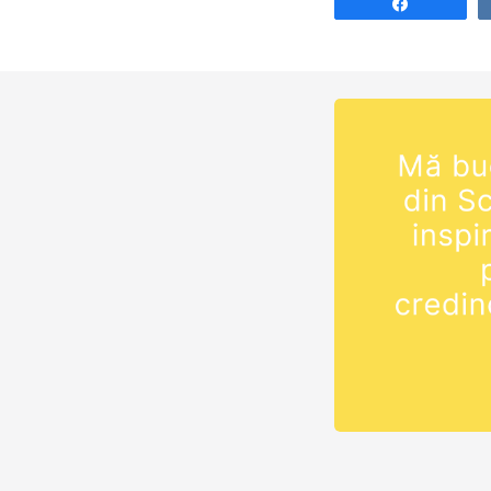
Share
orele 20:00. Ma
după care studi
fi procurat…