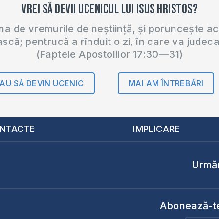
Vrei să devii ucenicul lui Isus Hristos?
 de vremurile de neștiință, și poruncește a
ască; pentrucă a rînduit o zi, în care va judec
(Faptele Apostolilor 17:30—31)
AU SĂ DEVIN UCENIC
MAI AM ÎNTREBĂRI
NTACTE
IMPLICARE
Urmăr
Abonează-te 