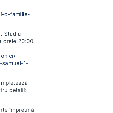
i-o-familie-
. Studiul
a orele 20:00.
onici/
2-samuel-1-
completează
ru detalii:
parte împreună