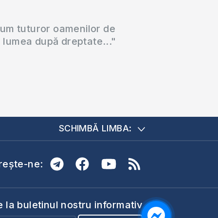
cum tuturor oamenilor de
a lumea după dreptate..."
SCHIMBĂ LIMBA:
ește-ne:
la buletinul nostru informativ