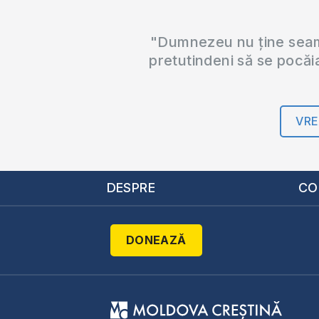
"Dumnezeu nu ține seama
pretutindeni să se pocăi
VRE
DESPRE
CO
DONEAZĂ