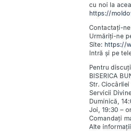
cu noi la acea
https://mold
Contactați-ne
Urmăriți-ne 
Site:
https:/
Intră și pe te
Pentru discuți
BISERICA BU
Str. Ciocârli
Servicii Divin
Duminică, 14:
Joi, 19:30 – 
Comandați man
Alte informaț