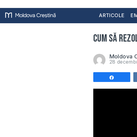
ARTICOLE
EM
Cum să rezol
Moldova C
28 decemb
Share