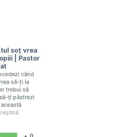
tul soț vrea
copiii | Pastor
lat
ocedezi când
vrea să-ți ia
ar trebui să
să-ți păstrezi
n această
e invit să
reștină
preună cartea 2
 Cronici.
sta îl predau
0