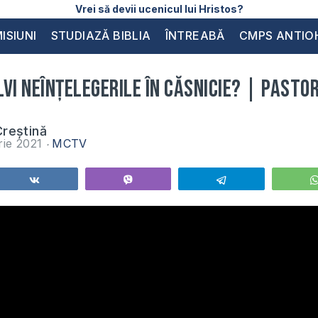
Vrei să devii ucenicul lui Hristos?
ISIUNI
STUDIAZĂ BIBLIA
ÎNTREABĂ
CMPS ANTIO
vi neînțelegerile în căsnicie? | Pastor
reștină
rie 2021
MCTV
Share
Vibe
Telegram