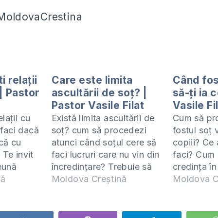
#MoldovaCrestina
 relații
Care este limita
Când fos
| Pastor
ascultării de soț? |
să-ți ia 
Pastor Vasile Filat
Vasile Fi
lații cu
Există limita ascultării de
Cum să pr
faci dacă
soț? cum să procedezi
fostul soț 
că cu
atunci când soțul cere să
copiii? Ce 
 Te invit
faci lucruri care nu vin din
faci? Cum 
eună
încredințare? Trebuie să
credința î
și 1
nă
asculți de soț în această
Moldova Creștină
situație? T
Moldova C
acesta îl
situație? Vă invit să
studiem îm
ZOOM) în
ascultați răspunsul pe
Samuel și 1
rcuri la
care l-am dat în acest
Studiul ace