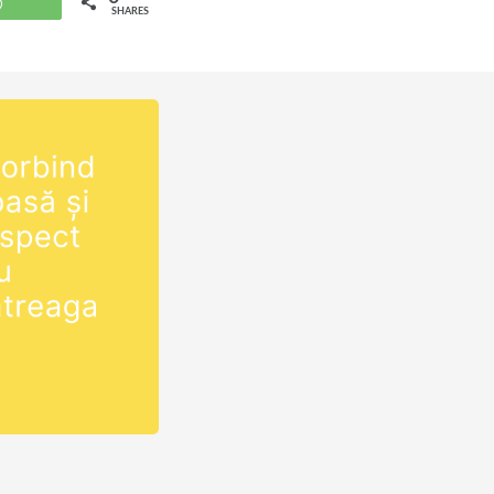
WhatsApp
SHARES
OM) în fiecare
uri la orele
s/cum-
nualul după