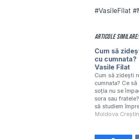
#VasileFilat 
Articole similare:
Cum să zidești
cu cumnata? 
Vasile Filat
Cum să zidești re
cumnata? Ce să 
soția nu se împa
sora sau fratele?
să studiem împr
cartea 2 Samuel 
Moldova Crești
Cronici. Studiul 
predau online (
fiecare zi de mie