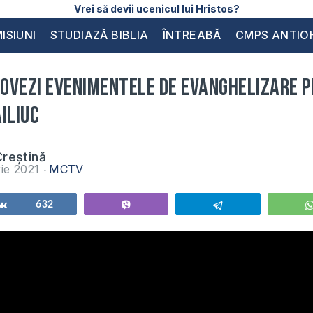
Vrei să devii ucenicul lui Hristos?
ISIUNI
STUDIAZĂ BIBLIA
ÎNTREABĂ
CMPS ANTIO
ovezi evenimentele de Evanghelizare pr
iliuc
reștină
ie 2021
MCTV
Share
632
Vibe
Telegram