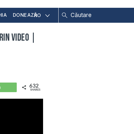
HIA
DONEAZĂ
RO
in Video |
632
WhatsApp
SHARES