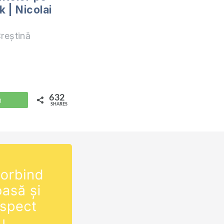
 | Nicolai
reștină
632
WhatsApp
SHARES