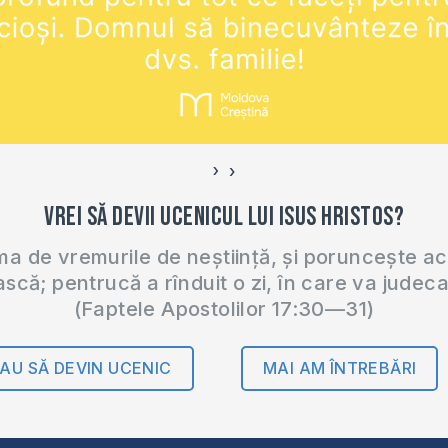
›
‹
Vrei să devii ucenicul lui Isus Hristos?
 de vremurile de neștiință, și poruncește a
ască; pentrucă a rînduit o zi, în care va judec
(Faptele Apostolilor 17:30—31)
AU SĂ DEVIN UCENIC
MAI AM ÎNTREBĂRI