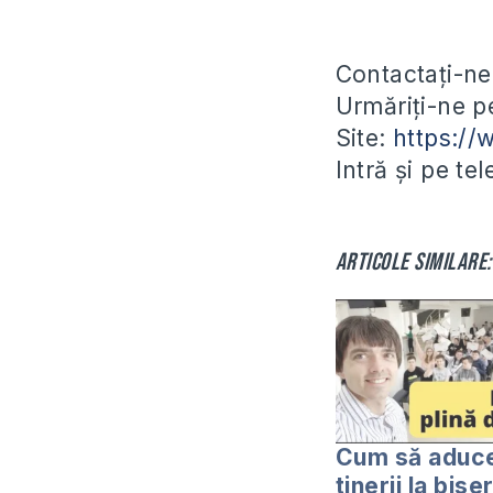
Contactați-ne
Urmăriți-ne 
Site:
https:/
Intră și pe te
Articole similare:
Cum să aduc
tinerii la bise