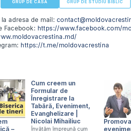
GRUP DE CASĂ
GRUP DE STUDIU BIBLIC
 la adresa de mail:
contact@moldovacresti
pe Facebook:
https://www.facebook.com/mo
/www.moldovacrestina.md/
legram:
https://t.me/moldovacrestina
Cum creem un
Formular de
Înregistrare la
Tabără, Eveniment,
Evanghelizare |
Nicolai Mihailiuc
em
Promova
rică –
evenime
Învățăm împreună cum