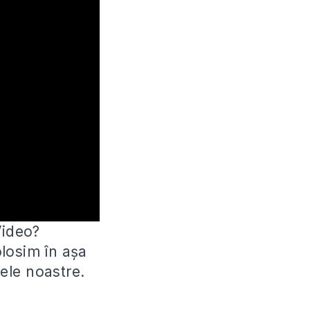
Video?
olosim în
așa
ele noastre.