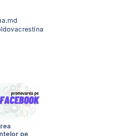
na.md
ldovacrestina
rea
ntelor pe