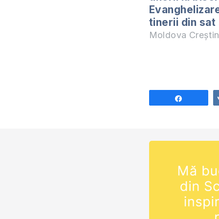
Evanghelizar
tinerii din sat
Moldova Crești
Share