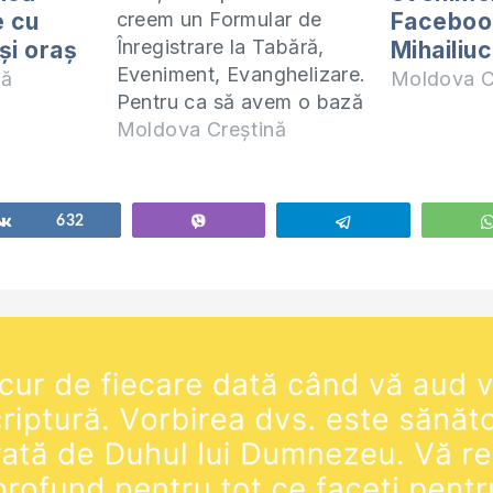
e cu
Facebook
creem un Formular de
Înregistrare la Tabără,
 și oraș
Mihailiuc
Eveniment, Evanghelizare.
nă
Moldova C
Pentru ca să avem o bază
de date a persoanelor
Moldova Creștină
care vor partiicpa la
evenimentele organizate
de noi este nevoie de fișă
Share
632
Vibe
Telegram
pentru înregistrare. Și
pentru că suntem într-o
eră în care tehnologiile ne
i-a cu asalt nu…