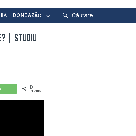
HIA
DONEAZĂ
RO
e? | Studiu
0
WhatsApp
SHARES