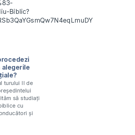
83-
u-Biblic?
hZRSb3QaYGsmQw7N4eqLmuDY
procedezi
 alegerile
țiale?
l turului II de
președintelui
vităm să studiați
biblice cu
conducători și
 care sunt
 creștinului