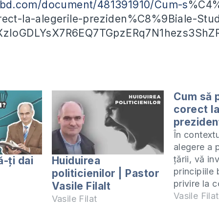
cribd.com/document/481391910/Cum-s
%C4%
ect-la-alegerile-preziden%C8%9Biale-Studi
R0XzIoGDLYsX7R6EQ7TGpzERq7N1hezs3S
Cum să 
corect la
preziden
În contextu
alegere a 
țării, vă in
-ți dai
Huiduirea
principiile 
politicienilor | Pastor
privire la 
Vasile Filalt
împărați și
Vasile Filat
Vasile Filat
prioritățile