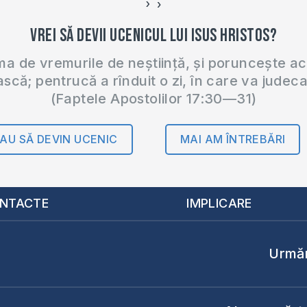
›
‹
Vrei să devii ucenicul lui Isus Hristos?
 de vremurile de neștiință, și poruncește a
ască; pentrucă a rînduit o zi, în care va judec
(Faptele Apostolilor 17:30—31)
AU SĂ DEVIN UCENIC
MAI AM ÎNTREBĂRI
NTACTE
IMPLICARE
Urmăr