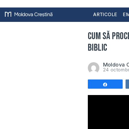
ARTICOLE
EM
Cum să proce
Biblic
Moldova C
24 octomb
Share