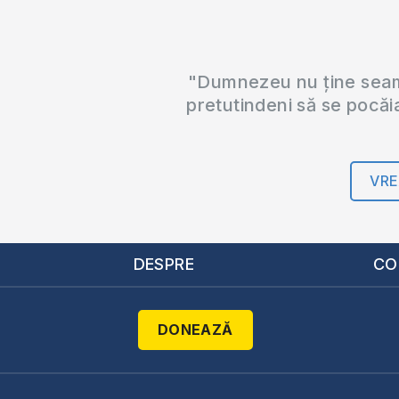
"Dumnezeu nu ține seama
pretutindeni să se pocăi
VRE
DESPRE
CO
DONEAZĂ