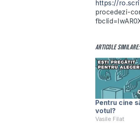
https://ro.s
procedezi-cor
fbclid=IwA
Articole similare:
Pentru cine să
votul?
Vasile Filat