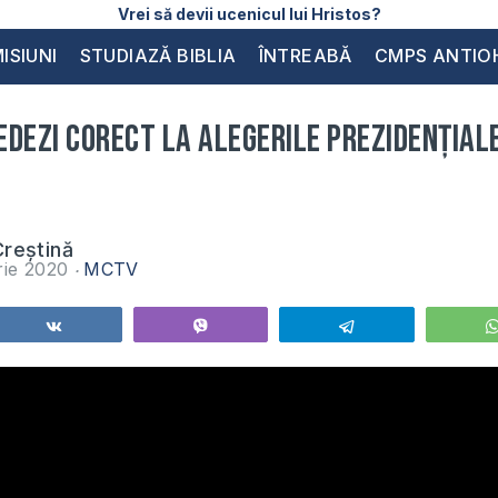
Vrei să devii ucenicul lui Hristos?
ISIUNI
STUDIAZĂ BIBLIA
ÎNTREABĂ
CMPS ANTIO
dezi corect la alegerile prezidențial
reștină
rie 2020
MCTV
Share
Vibe
Telegram