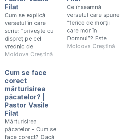
Filat
Ce înseamnă
versetul care spune
Cum se explică
”ferice de morții
versetul în care
care mor în
scrie: ”privește cu
Domnul”? Este
dispreț pe cel
corectă această
Moldova Creștină
vrednic de
exprimare? Vedeți în
disprețuit”? Oare nu
Moldova Creștină
acest video
trebuie creștinii să
explicațiile. Cum
cinstească pe toți
Cum se face
poți fi născut din
oamenii? Cum să
corect
nou? -
manifești dispreț
mărturisirea
https://www.youtube.com
celui vrednic de
păcatelor? |
v=I_qgnpjehSg&t=331s
dispreț? Răspund la
Pastor Vasile
Te invit să studiem
aceste întrebări în
Filat
împreună cartea 2
acest video pe care
Mărturisirea
Samuel și 1 Cronici.
vă invit să-l
păcatelor - Cum se
Studiul acesta îl
ascultați. Acest
face corect? Dacă
predau online