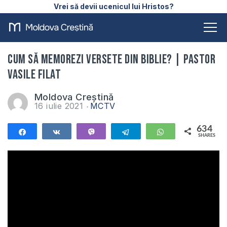
Vrei să devii ucenicul lui Hristos?
Cum să memorezi versete din Biblie? | Pastor
Vasile Filat
Moldova Creștină
16 iulie 2021
MCTV
634
Share
Share
Vibe
Telegram
WhatsApp
SHARES
634