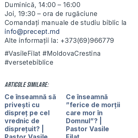
Duminică, 14:00 – 16:00
Joi, 19:30 – ora de rugăciune
Comandați manuale de studiu biblic la
info@precept.md
Alte informații la: +373(69)966779
#VasileFilat #MoldovaCrestina
#versetebiblice
Articole similare:
Ce înseamnă să
Ce înseamnă
privești cu
”ferice de morții
dispreț pe cel
care mor în
vrednic de
Domnul”? |
disprețuit? |
Pastor Vasile
Pastor Vasile
Filat