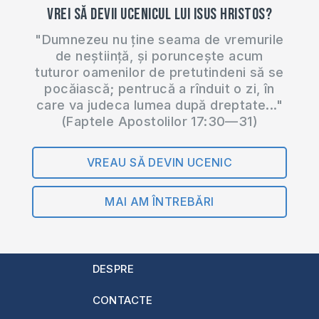
Vrei să devii ucenicul lui Isus Hristos?
"Dumnezeu nu ține seama de vremurile
de neștiință, și poruncește acum
tuturor oamenilor de pretutindeni să se
pocăiască; pentrucă a rînduit o zi, în
care va judeca lumea după dreptate..."
(Faptele Apostolilor 17:30—31)
VREAU SĂ DEVIN UCENIC
MAI AM ÎNTREBĂRI
DESPRE
CONTACTE