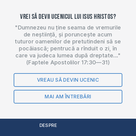
dumnezeu/ Anunț
pentru a oferi ajutor
Vrei să devii ucenicul lui Isus Hristos?
bătrânilor în timpul
pandemiei de
"Dumnezeu nu ține seama de vremurile
COVID-19
de neștiință, și poruncește acum
(Coronavirus):
tuturor oamenilor de pretutindeni să se
https://ro.scribd.com/document/452076006/Anun
pocăiască; pentrucă a rînduit o zi, în
pentru-a-oferi-
care va judeca lumea după dreptate..."
ajutor-bătranilor-in-
(Faptele Apostolilor 17:30—31)
timpul-pandemiei-
de-COVID-19-
VREAU SĂ DEVIN UCENIC
Coronavirus?
fbclid=IwAR3mdDLcocqhnJKWhr8wNTOVp11Rio
MAI AM ÎNTREBĂRI
► INSTAGRAM?
Urmărește pagina…
DESPRE