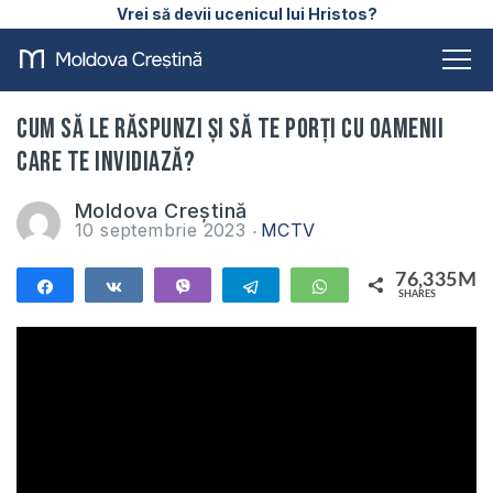
Vrei să devii ucenicul lui Hristos?
Cum să le răspunzi și să te porți cu oamenii
care te invidiază?
Moldova Creștină
10 septembrie 2023
MCTV
76,335M
Share
Share
Vibe
Telegram
WhatsApp
SHARES
76,335M