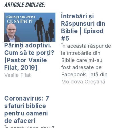
Articole similare:
Întrebări și
Răspunsuri din
Biblie | Episod
#5
Părinți adoptivi.
În această răspunde
Cum să te porți?
la întrebările din
[Pastor Vasile
Biblie care mi-au
Filat, 2019]
fost adresate pe
Facebook. Iată din
Vasile Filat
întrebările ce vor fi
Moldova Creștină
abordare: 5:30 Ce a
vrut să arate
Coronavirus: 7
Domnul Isus
sfaturi biblice
ucenicilor prin
pentru oameni
schimbarea la față?
de afaceri
7:45 Este vorbirea în