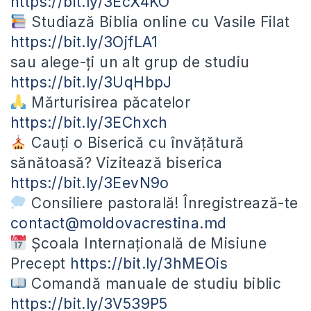
https://bit.ly/3EcX4KO
Studiază Biblia online cu Vasile Filat
https://bit.ly/3OjfLA1
sau alege-ți un alt grup de studiu
https://bit.ly/3UqHbpJ
Mărturisirea păcatelor
https://bit.ly/3EChxch
Cauți o Biserică cu învățătură
sănătoasă? Vizitează biserica
https://bit.ly/3EevN9o
Consiliere pastorală! Înregistrează-te
contact@moldovacrestina.md
Școala Internațională de Misiune
Precept
https://bit.ly/3hMEOis
Comandă manuale de studiu biblic
https://bit.ly/3V539P5