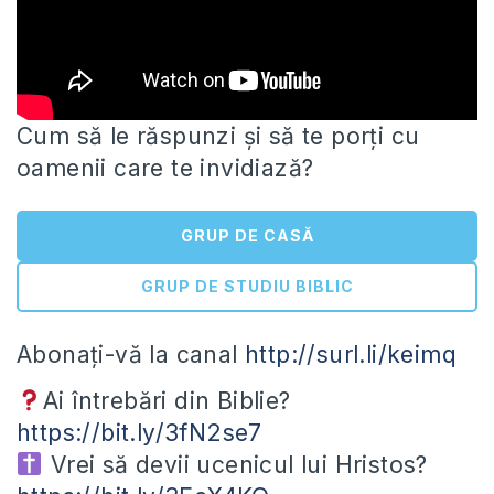
Cum să le răspunzi și să te porți cu
oamenii care te invidiază?
GRUP DE CASĂ
GRUP DE STUDIU BIBLIC
Abonați-vă la canal
http://surl.li/keimq
Ai
întrebări din Biblie?
https://bit.ly/3fN2se7
Vrei să devii ucenicul lui Hristos?