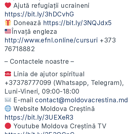
Ajută refugiații ucraineni
https://bit.ly/3hDCvhG
Donează
https://bit.ly/3NQJdx5
Învață engleza
http://www.efnl.online/cursuri
+373
76718882
– Contactele noastre –
Linia de ajutor spiritual
+37378777099 (Whatsapp, Telegram),
Luni-Vineri, 09:00-18:00
E-mail
contact@moldovacrestina.md
Website Moldova Creștină
https://bit.ly/3UEXeR3
Youtube Moldova Creștină TV