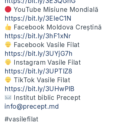
https://bit.ly/3E3QGnG
YouTube Misiune Mondială
https://bit.ly/3EIeC1N
Facebook Moldova Creștină
https://bit.ly/3hF1xNr
Facebook Vasile Filat
https://bit.ly/3UYjG7h
Instagram Vasile Filat
https://bit.ly/3UPTlZ8
TikTok Vasile Filat
https://bit.ly/3UHwPlB
Institut biblic Precept
info@precept.md
#vasilefilat