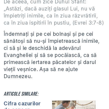
De aceea, cum zice Duhul Sfânt:
„Astăzi, dacă auziţi glasul Lui, nu vă
împietriţi inimile, ca în ziua răzvrătirii,
ca în ziua ispitirii în pustiu, (Evrei 3:7-8)
Îndemnați și pe cei bolnași și pe cei
sănătoși să nu-și împietrească inimile,
ci să și le deschidă la adevărul
Evangheliei și să se pocăiască, ca să
primească iertarea păcatelor și darul
vieții veșnice. Așa să ne ajute
Dumnezeu.
Articole similare:
Cifra cazurilor