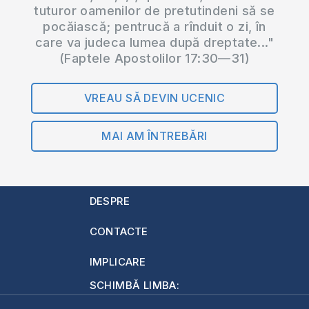
tuturor oamenilor de pretutindeni să se
pocăiască; pentrucă a rînduit o zi, în
care va judeca lumea după dreptate..."
(Faptele Apostolilor 17:30—31)
VREAU SĂ DEVIN UCENIC
MAI AM ÎNTREBĂRI
DESPRE
CONTACTE
IMPLICARE
SCHIMBĂ LIMBA: