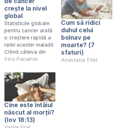
de cancer
crește la nivel
global
Cum să ridici
Statisticile globale
duhul celui
pentru cancer arată
bolnav pe
o creștere rapidă a
moarte? (7
ratei acestei maladii.
Citind câteva din
sfaturi)
aceste statistici
Irina Panainte
Anastasia Filat
conștientizezi că
această maladie
este aproape de
fiecare din noi. Cei
care au persoane
apropiate bolnave
Cine este întâiul
de cancer înțeleg
născut al morții?
această realitate mai
(Iov 18:13)
bine decât ceilalți.
Vasile Filat