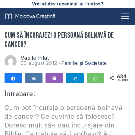
Vrei să devii ucenicul lui Hristos?
Cum să încurajezi o persoană bolnavă de
cancer?
Vasile Filat
09 august 2012
Familie și Societate
634
Share
Share
Vibe
Telegram
WhatsApp
SHARES
634
Întrebare:
Cum pot încuraja o persoană bolnavă
de cancer? Ce cuvinte să folosesc?
Doresc mult să-i dau încurajare din
Biblie. Ce trebuie să-i vorbesc? A-i