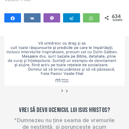
Preotul Vasile Filat a
scris un articol
despre…
634
Share
Share
Vibe
Telegram
WhatsApp
SHARES
634
›
‹
Vrei să devii ucenicul lui Isus Hristos?
"Dumnezeu nu ține seama de vremurile
de neștiință, și poruncește acum