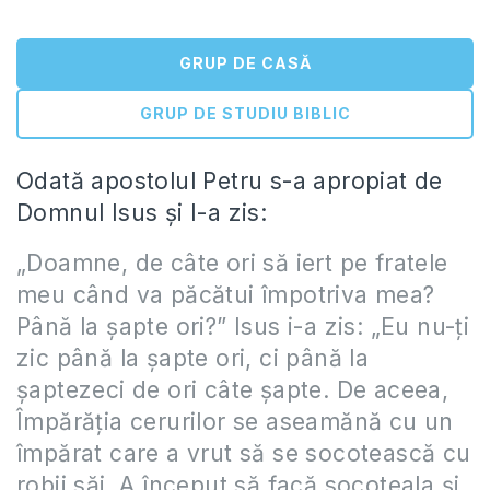
GRUP DE CASĂ
GRUP DE STUDIU BIBLIC
Odată apostolul Petru s-a apropiat de
Domnul Isus şi I-a zis:
„Doamne, de câte ori să iert pe fratele
meu când va păcătui împotriva mea?
Până la şapte ori?” Isus i-a zis: „Eu nu-ţi
zic până la şapte ori, ci până la
şaptezeci de ori câte şapte. De aceea,
Împărăţia cerurilor se aseamănă cu un
împărat care a vrut să se socotească cu
robii săi. A început să facă socoteala şi