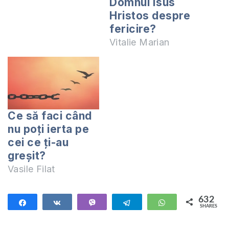
Domnul Isus
Hristos despre
fericire?
Vitalie Marian
Ce să faci când
nu poţi ierta pe
cei ce ţi-au
greşit?
Vasile Filat
632
Share
Share
Vibe
Telegram
WhatsApp
SHARES
632