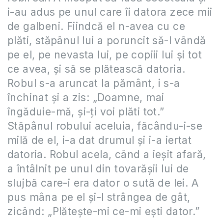
i-au adus pe unul care îi datora zece mii
de galbeni. Fiindcă el n-avea cu ce
plăti, stăpânul lui a poruncit să-l vândă
pe el, pe nevasta lui, pe copiii lui şi tot
ce avea, şi să se plătească datoria.
Robul s-a aruncat la pământ, i s-a
închinat şi a zis: „Doamne, mai
îngăduie-mă, şi-ţi voi plăti tot.”
Stăpânul robului aceluia, făcându-i-se
milă de el, i-a dat drumul şi i-a iertat
datoria. Robul acela, când a ieşit afară,
a întâlnit pe unul din tovarăşii lui de
slujbă care-i era dator o sută de lei. A
pus mâna pe el şi-l strângea de gât,
zicând: „Plăteşte-mi ce-mi eşti dator.”