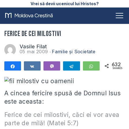
Vrei să devii ucenicul lui Hristos?
Ferice de cei milostivi
Vasile Filat
05 mai 2009
Familie și Societate
632
Share
Share
Vibe
Telegram
WhatsApp
SHARES
632
A cincea fericire spusă de Domnul Isus
este aceasta:
Ferice de cei milostivi, căci ei vor avea
parte de milă! (Matei 5:7)