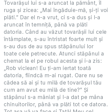
Tovarăşul lui s-a aruncat la pământ, îl
ruga şi zicea: „Mai îngăduie-mă, şi-ţi voi
plăti.” Dar el n-a vrut, ci s-a dus şi l-a
aruncat în temniţă, până va plăti
datoria. Când au văzut tovarăşii lui cele
întâmplate, s-au întristat foarte mult şi
s-au dus de au spus stăpânului lor
toate cele petrecute. Atunci stăpânul a
chemat la el pe robul acesta şi i-a zis:
„Rob viclean! Eu ţi-am iertat toată
datoria, fiindcă m-ai rugat. Oare nu se
cădea să ai şi tu milă de tovarăşul tău
cum am avut eu milă de tine?” Şi
stăpânul s-a mâniat şi l-a dat pe mâna
chinuitorilor, până va plăti tot ce datora.
Tot aşa vă va face şi Tatăl Meu cel