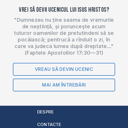
Vrei să devii ucenicul lui Isus Hristos?
"Dumnezeu nu ține seama de vremurile
de neștiință, și poruncește acum
tuturor oamenilor de pretutindeni să se
pocăiască; pentrucă a rînduit o zi, în
care va judeca lumea după dreptate..."
(Faptele Apostolilor 17:30—31)
VREAU SĂ DEVIN UCENIC
MAI AM ÎNTREBĂRI
DESPRE
CONTACTE