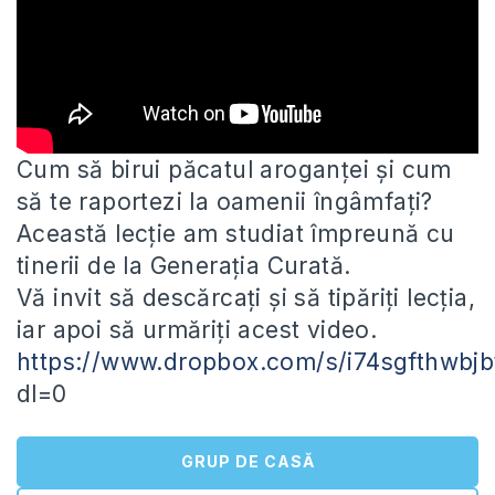
Cum să birui păcatul aroganței și cum
să te raportezi la oamenii îngâmfați?
Această lecție am studiat împreună cu
tinerii de
la Generația Curată.
Vă invit să descărcați și să tipăriți lecția,
iar apoi să urmăriți acest video.
https://www.dropbox.com/s/i74sgfthwbj
dl=0
GRUP DE CASĂ