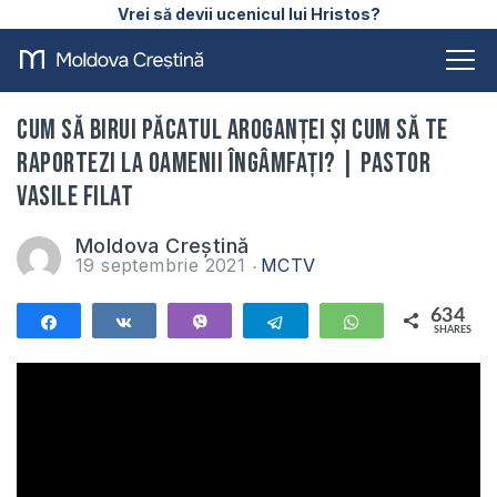
Vrei să devii ucenicul lui Hristos?
Cum să birui păcatul aroganței și cum să te
raportezi la oamenii îngâmfați? | Pastor
Vasile Filat
Moldova Creștină
19 septembrie 2021
MCTV
634
Share
Share
Vibe
Telegram
WhatsApp
SHARES
634