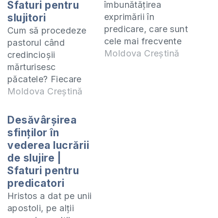
Sfaturi pentru
îmbunătățirea
slujitori
exprimării în
predicare, care sunt
Cum să procedeze
cele mai frecvente
pastorul când
greșeli de exprimare
Moldova Creștină
credincioșii
în predicare și cum
mărturisesc
pot fi eliminate. Vă
păcatele? Fiecare
invit să ascultați
credincios duce o
Moldova Creștină
discuția care am
luptă spirituală și
avut-o împreună cu
este într-o continue
Desăvârșirea
pastorii, diaconii și
confruntare cu
sfinților în
slujitorii bisericii
păcatul. Dacă nu
vederea lucrării
”Buna Vestire” din
veghează, ajunge să
de slujire |
Chișinău la una din
fie doborât sau să
Sfaturi pentru
ședințele
șchiopăteze.
predicatori
comitetului. Lecția
Dumnezeu a pus în
Hristos a dat pe unii
”Îmbunătățirea
Biserică slujitori să
apostoli, pe alții
exprimării în
pe credincioși în