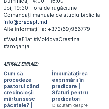
Duminică, 14:00 – 16:00
Joi, 19:30 – ora de rugăciune
Comandați manuale de studiu biblic la
info@precept.md
Alte informații la: +373(69)966779
#VasileFilat #MoldovaCrestina
#aroganța
Articole similare:
Cum să
Îmbunătățirea
procedeze
exprimării în
pastorul când
predicare |
credincioșii
Sfaturi pentru
mărturisesc
predicatori
păcatele? |
Discutăm despre