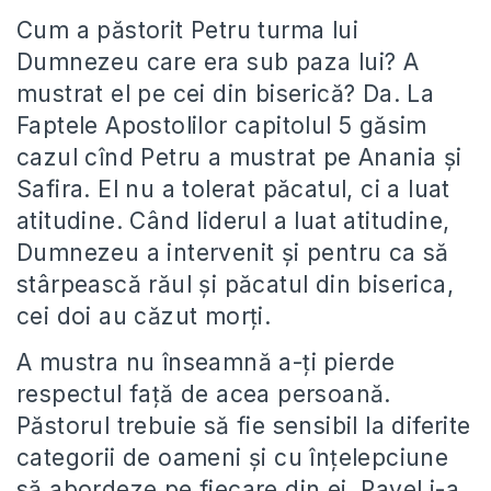
Cum a păstorit Petru turma lui
Dumnezeu care era sub paza lui? A
mustrat el pe cei din biserică? Da. La
Faptele Apostolilor capitolul 5 găsim
cazul cînd Petru a mustrat pe Anania și
Safira. El nu a tolerat păcatul, ci a luat
atitudine. Când liderul a luat atitudine,
Dumnezeu a intervenit și pentru ca să
stârpească răul și păcatul din biserica,
cei doi au căzut morți.
A mustra nu înseamnă a-ți pierde
respectul față de acea persoană.
Păstorul trebuie să fie sensibil la diferite
categorii de oameni și cu înțelepciune
să abordeze pe fiecare din ei. Pavel i-a