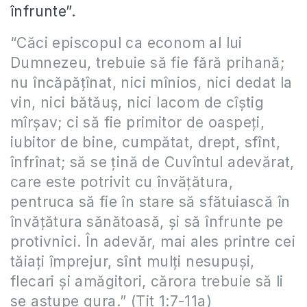
înfrunte”.
“Căci episcopul ca econom al lui
Dumnezeu, trebuie să fie fără prihană;
nu încăpățînat, nici mînios, nici dedat la
vin, nici bătăuș, nici lacom de cîștig
mîrșav; ci să fie primitor de oaspeți,
iubitor de bine, cumpătat, drept, sfînt,
înfrînat; să se țină de Cuvîntul adevărat,
care este potrivit cu învățătura,
pentruca să fie în stare să sfătuiască în
învățătura sănătoasă, și să înfrunte pe
protivnici. În adevăr, mai ales printre cei
tăiați împrejur, sînt mulți nesupuși,
flecari și amăgitori, cărora trebuie să li
se astupe gura.” (Tit 1:7-11a)