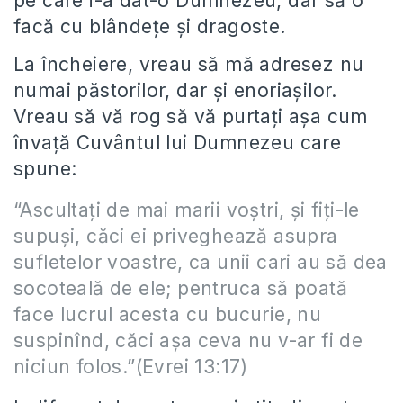
pe care i-a dat-o Dumnezeu, dar să o
facă cu blândețe și dragoste.
La încheiere, vreau să mă adresez nu
numai păstorilor, dar și enoriașilor.
Vreau să vă rog să vă purtați așa cum
învață Cuvântul lui Dumnezeu care
spune:
“Ascultați de mai marii voștri, și fiți-le
supuși, căci ei priveghează asupra
sufletelor voastre, ca unii cari au să dea
socoteală de ele; pentruca să poată
face lucrul acesta cu bucurie, nu
suspinînd, căci așa ceva nu v-ar fi de
niciun folos.”(Evrei 13:17)