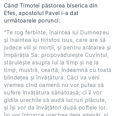
Când Timotei păstorea biserica din
Efes, apostolul Pavel i-a dat
următoarele porunci:
“Te rog ferbinte, înaintea lui Dumnezeu
și înaintea lui Hristos Isus, care are să
judece viii și morții, și pentru arătarea și
Împărăția Sa: propovăduiește Cuvîntul,
stăruiește asupra lui la timp și ne la
timp,
mustră
, ceartă, îndeamnă cu toată
blîndețea și învățătura
. Căci va veni
vremea cînd oamenii nu vor putea să
sufere învățătura sănătoasă; ci îi vor
gîdila urechile să audă lucruri plăcute,
și își vor da învățători după poftele lor.
Își vor întoarce urechea dela adevăr, și