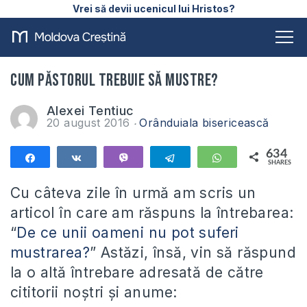
Vrei să devii ucenicul lui Hristos?
Cum păstorul trebuie să mustre?
Alexei Tentiuc
20 august 2016
Orânduiala bisericească
634
Share
Share
Vibe
Telegram
WhatsApp
SHARES
634
Cu câteva zile în urmă am scris un
articol în care am răspuns la întrebarea:
“
De ce unii oameni nu pot suferi
mustrarea?
” Astăzi, însă, vin să răspund
la o altă întrebare adresată de către
cititorii noștri și anume: