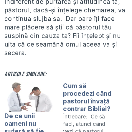
Indiferent de purtarea și atitudinea ta,
păstorul, dacă-și înțelege chemarea, va
continua slujba sa. Dar oare îți face
mare plăcere să știi că păstorul tău
suspină din cauza ta? Fii înțelept și nu
uita că ce seamănă omul aceea va și
secera.
Articole similare:
Cum să
procedezi când
pastorul învață
contrar Bibliei?
De ce unii
Întrebare: Ce să
oameni nu
faci, atunci când
suferă să fie
vezi că pastorul