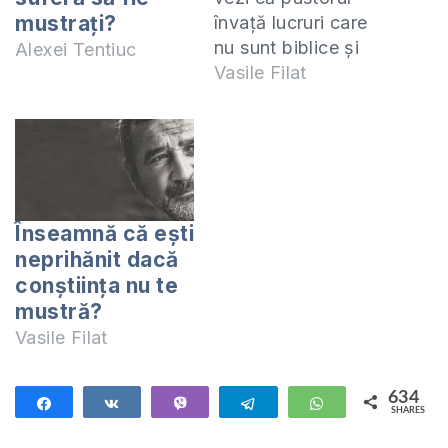
mustrați?
învață lucruri care
nu sunt biblice și
Alexei Tentiuc
când aceasta se
Vasile Filat
transformă într-o
afacere de familie?
Și cel mai important
este că, nu îți este
permis să slujești lui
Dumnezeu, așa cum
Înseamnă că eşti
te îndeamnă Duhul?
neprihănit dacă
Dar sunteți sigură că
conştiinţa nu te
păstorul învață
mustră?
contrar…
Vasile Filat
634
Share
Share
Vibe
Telegram
WhatsApp
SHARES
634