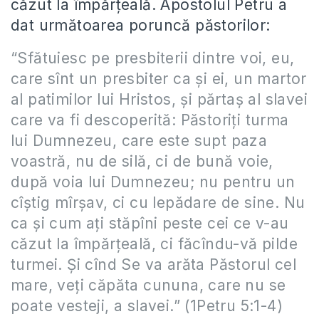
căzut la împărțeală. Apostolul Petru a
dat următoarea poruncă păstorilor:
“Sfătuiesc pe presbiterii dintre voi, eu,
care sînt un presbiter ca și ei, un martor
al patimilor lui Hristos, și părtaș al slavei
care va fi descoperită: Păstoriți turma
lui Dumnezeu, care este supt paza
voastră, nu de silă, ci de bună voie,
după voia lui Dumnezeu; nu pentru un
cîștig mîrșav, ci cu lepădare de sine. Nu
ca și cum ați stăpîni peste cei ce v-au
căzut la împărțeală, ci făcîndu-vă pilde
turmei. Și cînd Se va arăta Păstorul cel
mare, veți căpăta cununa, care nu se
poate vesteji, a slavei.” (1Petru 5:1-4)