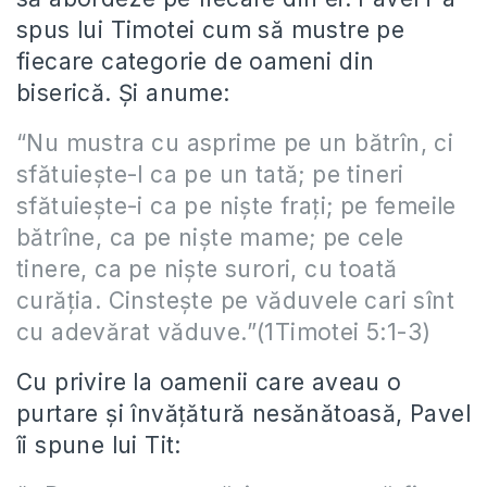
spus lui Timotei cum să mustre pe
fiecare categorie de oameni din
biserică. Și anume:
“Nu mustra cu asprime pe un bătrîn, ci
sfătuiește-l ca pe un tată; pe tineri
sfătuiește-i ca pe niște frați; pe femeile
bătrîne, ca pe niște mame; pe cele
tinere, ca pe niște surori, cu toată
curăția. Cinstește pe văduvele cari sînt
cu adevărat văduve.”(1Timotei 5:1-3)
Cu privire la oamenii care aveau o
purtare și învățătură nesănătoasă, Pavel
îi spune lui Tit: