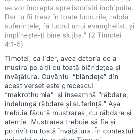
se vor îndrepta spre istorisiri închipuite.
Dar tu fii treaz în toate lucrurile, rabdă
suferințele, fă lucrul unui evanghelist, și
împlinește-ți bine slujba
.” (2 Timotei
4:1-5)
Timotei, ca lider, avea datoria de a
mustra pe alții cu toată blândețea și
învățătura. Cuvântul “blândețe” din
acest verset este grecescul
“
makrothumia”
și înseamnă “răbdare,
îndelungă răbdare și suferință.” Așa
trebuie făcută mustrarea, cu răbdare și
atenție. Mustrarea trebuie să fie și
potrivit cu toată învățătura. În contextul