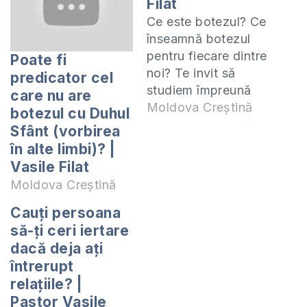
Filat
Ce este botezul? Ce
înseamnă botezul
pentru fiecare dintre
Poate fi
noi? Te invit să
predicator cel
studiem împreună
care nu are
cartea 2 Samuel și 1
Moldova Creștină
botezul cu Duhul
Cronici. Studiul
Sfânt (vorbirea
acesta îl predau
în alte limbi)? |
online (ZOOM) în
Vasile Filat
fiecare zi de
Moldova Creștină
miercuri la orele
20:00. Manualul
Cauți persoana
după care studiem
să-ți ceri iertare
poate fi procurat la
dacă deja ați
adresa:
întrerupt
https://shop.eurasiaprecep
relațiile? |
samuel-si-1-cronici/
Pastor Vasile