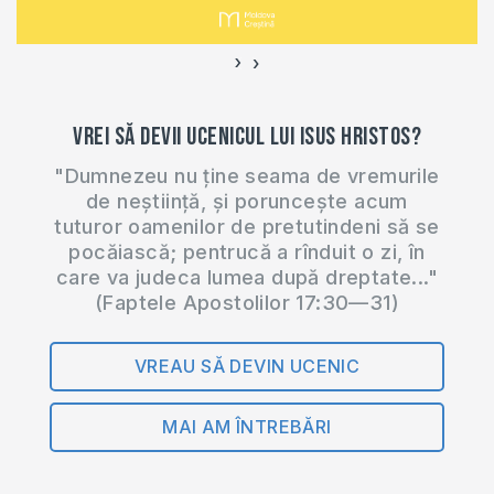
›
‹
Vrei să devii ucenicul lui Isus Hristos?
"Dumnezeu nu ține seama de vremurile
de neștiință, și poruncește acum
tuturor oamenilor de pretutindeni să se
pocăiască; pentrucă a rînduit o zi, în
care va judeca lumea după dreptate..."
(Faptele Apostolilor 17:30—31)
VREAU SĂ DEVIN UCENIC
MAI AM ÎNTREBĂRI