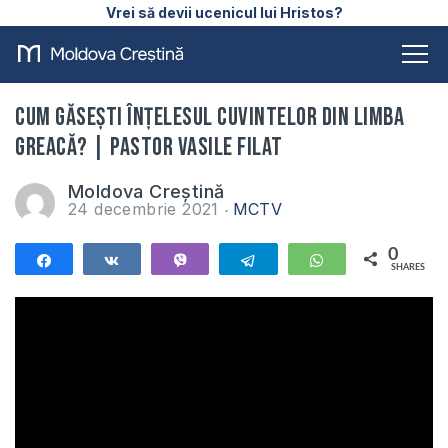
Vrei să devii ucenicul lui Hristos?
Cum găsești înțelesul cuvintelor din limba
greacă? | Pastor Vasile Filat
Moldova Creștină
24 decembrie 2021
MCTV
0
Share
Share
Vibe
Telegram
WhatsApp
SHARES