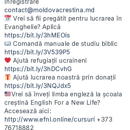
Înregistrare
contact@moldovacrestina.md
Vrei să fii pregătit pentru lucrarea în
Evanghelie? Aplică
https://bit.ly/3hMEOis
Comandă manuale de studiu biblic
https://bit.ly/3V539P5
Ajută refugiații ucraineni
https://bit.ly/3hDCvhG
Ajută lucrarea noastră prin donații
https://bit.ly/3NQJdx5
Vrei să înveți limba engleză la școala
creștină English For a New Life?
Accesează aici:
http://www.efnl.online/cursuri
+373
76718882