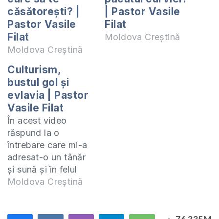
căsătorești? |
| Pastor Vasile
Pastor Vasile
Filat
Filat
Moldova Creștină
Moldova Creștină
Culturism,
bustul gol și
evlavia | Pastor
Vasile Filat
În acest video
răspund la o
întrebare care mi-a
adresat-o un tânăr
și sună și în felul
următor: ”Este bine
Moldova Creștină
să postez pe rețele
de socializare
fotografii sau video