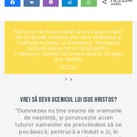
76,335M
Share
Share
Vibe
Telegram
WhatsApp
SHARES
despre sport și
76,335M
fitness, adică
conținut cu corpul
dezbrăcat până la
jumătate? ” Vă invit
să scrieți la
comentarii ce
părere…
›
‹
Vrei să devii ucenicul lui Isus Hristos?
"Dumnezeu nu ține seama de vremurile
de neștiință, și poruncește acum
tuturor oamenilor de pretutindeni să se
pocăiască; pentrucă a rînduit o zi, în