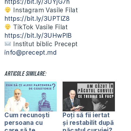
https://bit.ly/3UYjG7h
Instagram Vasile Filat
https://bit.ly/3UPTlZ8
TikTok Vasile Filat
https://bit.ly/3UHwPlB
Institut biblic Precept
info@precept.md
Articole similare:
Cum recunoști
Poți să fii iertat
persoana cu
și restabilit după
care să te
păcatul curviei?