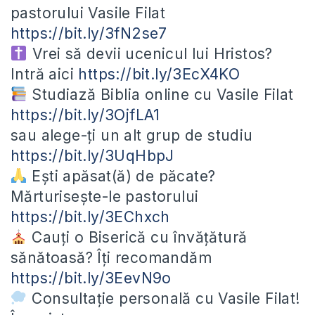
pastorului Vasile Filat
https://bit.ly/3fN2se7
Vrei să devii ucenicul lui Hristos?
Intră aici
https://bit.ly/3EcX4KO
Studiază Biblia online cu Vasile Filat
https://bit.ly/3OjfLA1
sau alege-ți un alt grup de studiu
https://bit.ly/3UqHbpJ
Ești apăsat(ă) de păcate?
Mărturisește-le pastorului
https://bit.ly/3EChxch
Cauți o Biserică cu învățătură
sănătoasă? Îți recomandăm
https://bit.ly/3EevN9o
Consultație personală cu Vasile Filat!