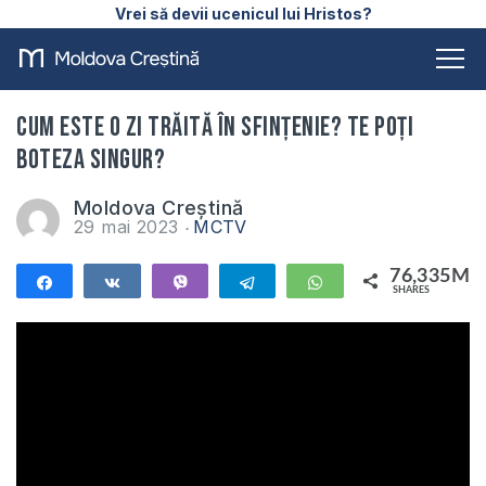
Vrei să devii ucenicul lui Hristos?
Cum este o zi trăită în sfințenie? Te poți
boteza singur?
Moldova Creștină
29 mai 2023
MCTV
76,335M
Share
Share
Vibe
Telegram
WhatsApp
SHARES
76,335M