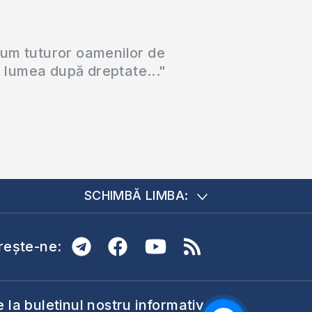
cum tuturor oamenilor de
a lumea după dreptate..."
SCHIMBĂ LIMBA:
ește-ne:
la buletinul nostru informativ