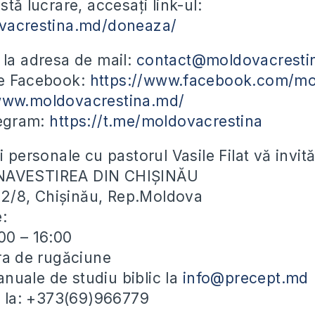
stă lucrare, accesați link-ul:
ovacrestina.md/doneaza/
 la adresa de mail:
contact@moldovacresti
pe Facebook:
https://www.facebook.com/mo
/www.moldovacrestina.md/
legram:
https://t.me/moldovacrestina
i personale cu pastorul Vasile Filat vă invit
NAVESTIREA DIN CHIȘINĂU
ei 2/8, Chișinău, Rep.Moldova
e:
00 – 16:00
ora de rugăciune
uale de studiu biblic la
info@precept.md
ii la: +373(69)966779