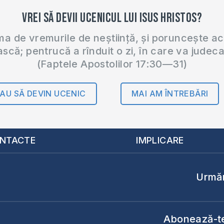
Vrei să devii ucenicul lui Isus Hristos?
 de vremurile de neștiință, și poruncește a
ască; pentrucă a rînduit o zi, în care va judec
(Faptele Apostolilor 17:30—31)
AU SĂ DEVIN UCENIC
MAI AM ÎNTREBĂRI
NTACTE
IMPLICARE
Urmăr
Abonează-te 