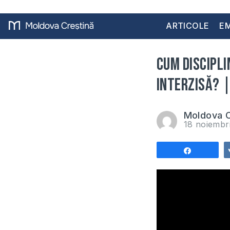
ARTICOLE
EM
Cum discipli
interzisă? |
Moldova C
18 noiembr
Share