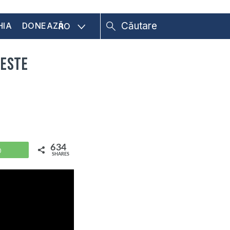
HIA
DONEAZĂ
RO
 este
634
WhatsApp
SHARES