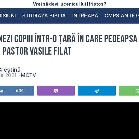
Vrei să devii ucenicul lui Hristos?
ISIUNI
STUDIAZĂ BIBLIA
ÎNTREABĂ
CMPS ANTIO
nezi copiii într-o țară în care pedeapsa
 Pastor Vasile Filat
reștină
ie 2021
MCTV
Share
634
Vibe
Telegram