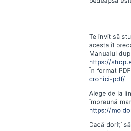
pedeapsa este
Te invit să s
acesta îl pred
Manualul după
https://shop.
În format PD
cronici-pdf/
Alege de la l
împreună manu
https://moldo
Dacă doriți să