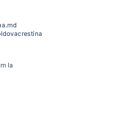
na.md
ldovacrestina
ăm la