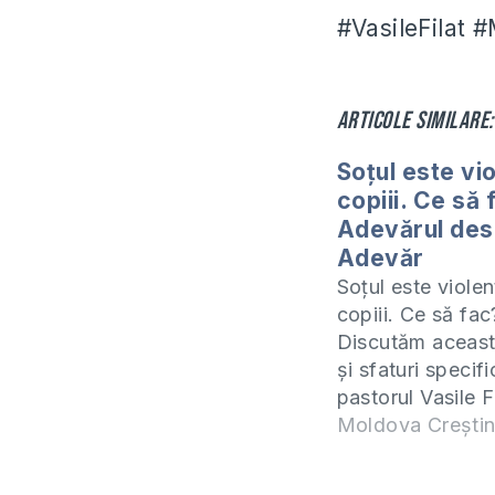
#VasileFilat 
Articole similare:
Soțul este vi
copiii. Ce să 
Adevărul des
Adevăr
Soțul este violen
copiii. Ce să fac
Discutăm această
și sfaturi specif
pastorul Vasile F
invit să studiem
Moldova Crești
cartea 2 Samuel 
Cronici. Studiul 