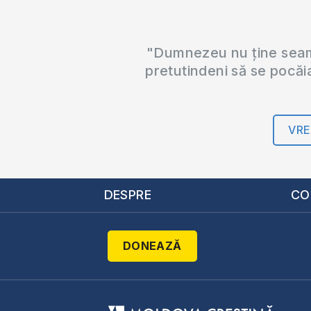
"Dumnezeu nu ține seama
pretutindeni să se pocăi
VRE
DESPRE
CO
DONEAZĂ