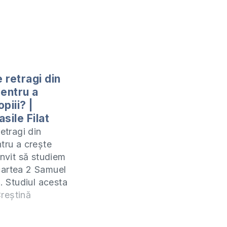
e retragi din
pentru a
piii? |
sile Filat
retragi din
ntru a crește
invit să studiem
artea 2 Samuel
i. Studiul acesta
online (ZOOM) în
reștină
de miercuri la
0. Manualul