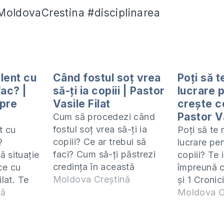
#MoldovaCrestina #disciplinarea
olent cu
Când fostul soț vrea
Poți să t
fac? |
să-ți ia copiii | Pastor
lucrare 
pre
Vasile Filat
crește co
Pastor Va
Cum să procedezi când
fostul soț vrea să-ți ia
t cu
Poți să te 
copiii? Ce ar trebui să
?
lucrare pe
faci? Cum să-ți păstrezi
 situație
copiii? Te 
credința în această
ice cu
împreună c
situație? Te invit să
Moldova Creștină
ilat. Te
și 1 Cronic
studiem împreună cartea 2
 împreună
nă
îl predau 
Moldova C
Samuel și 1 Cronici.
și 1
fiecare zi 
Studiul acesta îl predau
acesta îl
orele 20:0