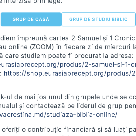
 interzisă prin lege.
GRUP DE CASĂ
GRUP DE STUDIU BIBLIC
tudiem împreună cartea 2 Samuel și 1 Cronici
au online (ZOOM) în fiecare zi de miercuri l
 care studiem poate fi procurat la adresa:
eurasiaprecept.org/produs/2-samuel-si-1-cr
F:
https://shop.eurasiaprecept.org/produs/
ink-ul de mai jos unul din grupele unde se 
alul și contactează pe liderul de grup pent
vacrestina.md/studiaza-biblia-online/
 oferiți o contribuție financiară și să luați 