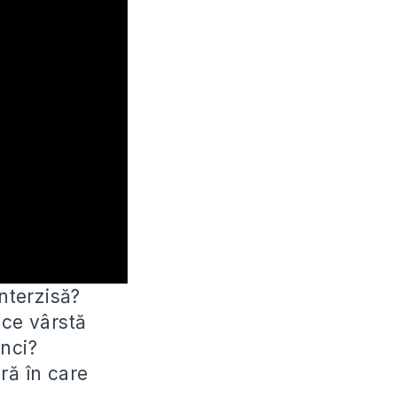
interzisă?
 ce vârstă
unci?
ară în care