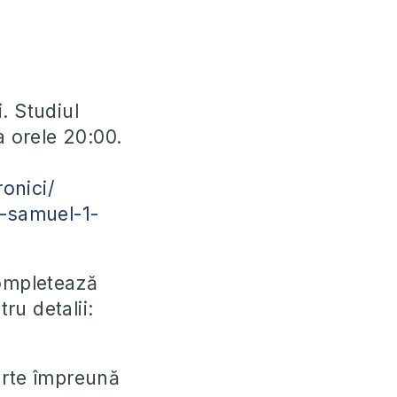
. Studiul
a orele 20:00.
onici/
2-samuel-1-
completează
ru detalii:
parte împreună