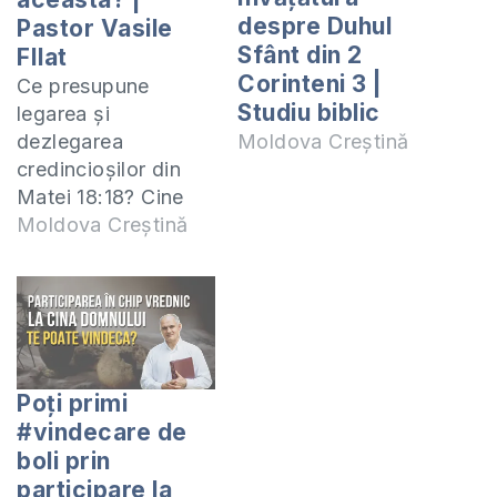
despre Duhul
Pastor Vasile
Sfânt din 2
FIlat
Corinteni 3 |
Ce presupune
Studiu biblic
legarea și
dezlegarea
Moldova Creștină
credincioșilor din
Matei 18:18? Cine
poate face legarea
Moldova Creștină
și dezlegarea? Când
se face? Poate
preotul dezlega
păcatele unui om?
Vă invit să privim
împreună în Sfintele
Poți primi
Scripturi și să găsim
#vindecare de
împreună
boli prin
răspunsurile la
participare la