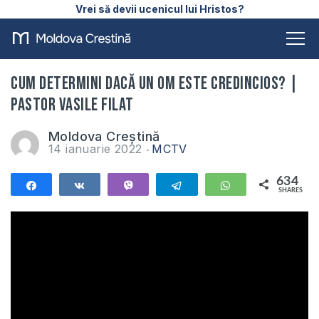
Vrei să devii ucenicul lui Hristos?
Cum determini dacă un om este credincios? |
Pastor Vasile Filat
Moldova Creștină
14 ianuarie 2022
MCTV
634
Share
Share
Vibe
Telegram
WhatsApp
SHARES
634