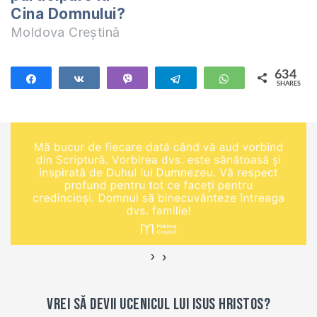
aceste întrebări. Te
Cina Domnului?
invit să studiem
Moldova Creștină
împreună cartea 1
Corinteni. Studiul
acesta…
634
Share
Share
Vibe
Telegram
WhatsApp
SHARES
634
›
‹
Vrei să devii ucenicul lui Isus Hristos?