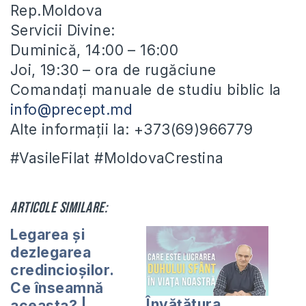
Rep.Moldova
Servicii Divine:
Duminică, 14:00 – 16:00
Joi, 19:30 – ora de rugăciune
Comandați manuale de studiu biblic la
info@precept.md
Alte informații la: +373(69)966779
#VasileFilat #MoldovaCrestina
Articole similare:
Legarea și
dezlegarea
credincioșilor.
Ce înseamnă
Învățătura
aceasta? |