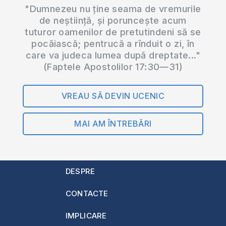
"Dumnezeu nu ține seama de vremurile
de neștiință, și poruncește acum
tuturor oamenilor de pretutindeni să se
pocăiască; pentrucă a rînduit o zi, în
care va judeca lumea după dreptate..."
(Faptele Apostolilor 17:30—31)
VREAU SĂ DEVIN UCENIC
MAI AM ÎNTREBĂRI
DESPRE
CONTACTE
IMPLICARE