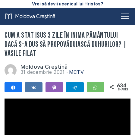
Vrei să devii ucenicul lui Hristos?
Cum a stat Isus 3 zile în inima pământului
dacă S-a dus să propovăduiască duhurilor? |
Vasile Filat
Moldova Creștină
31 decembrie 2021
MCTV
634
Share
Share
Vibe
Telegram
WhatsApp
SHARES
634