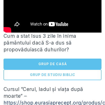
Cum a stat Isus 3 zile în inima
pământului dacă S-a dus să
propovăduiască duhurilor?
GRUP DE CASĂ
GRUP DE STUDIU BIBLIC
Cursul ”Cerul, Iadul și viața după
moarte” –
https://shop.eurasiaprecept.org/produs/c