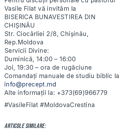
Pentru discuții personale cu pastorul
Vasile Filat vă invităm la
BISERICA BUNAVESTIREA DIN
CHIȘINĂU
Str. Ciocârliei 2/8, Chișinău,
Rep.Moldova
Servicii Divine:
Duminică, 14:00 – 16:00
Joi, 19:30 – ora de rugăciune
Comandați manuale de studiu biblic la
info@precept.md
Alte informații la: +373(69)966779
#VasileFilat #MoldovaCrestina
Articole similare: