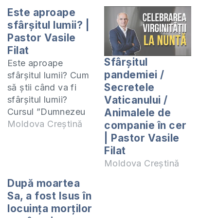
Este aproape
sfârșitul lumii? |
Pastor Vasile
Filat
Sfârșitul
Este aproape
pandemiei /
sfârșitul lumii? Cum
Secretele
să știi când va fi
Vaticanului /
sfârșitul lumii?
Cursul ”Dumnezeu
Animalele de
face cunoscut
Moldova Creștină
companie în cer
vremurile de pe
| Pastor Vasile
urmă” -
Filat
https://shop.eurasiaprecept.org/produs/dumneze
Moldova Creștină
face-cunoscute-
După moartea
vremurile-de-pe-
Sa, a fost Isus în
urma/ Cursul ”Cerul,
locuința morților
Iadul și Viața de