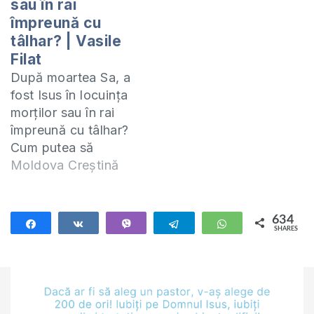
sau în rai
după moarte” -
împreună cu
https://shop.eurasiaprecept.org/produs/cerul-
iadul-si-viata-de-
tâlhar? | Vasile
dupa-moarte/ Te
Filat
invit să studiem
După moartea Sa, a
împreună cartea 1
fost Isus în locuința
Corinteni. Studiul
morților sau în rai
acesta îl predau
împreună cu tâlhar?
online (ZOOM) în
Cum putea să
fiecare zi de…
promită tâlharului:
Moldova Creștină
”Astăzi, vei fi cu
mine în rai?” dacă
Isus a plecat în
634
Share
Share
Vibe
Telegram
WhatsApp
SHARES
Locuința Morților?
634
Te invit să studiem
împreună epistola 2
Corinteni. Studiul
acesta îl predau