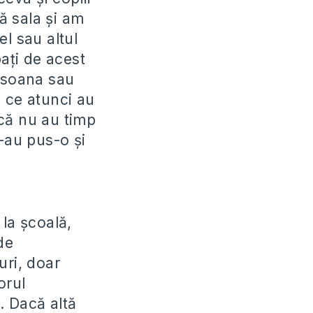
tă sala şi am
l sau altul
aţi de acest
rsoana sau
e ce atunci au
acă nu au timp
i-au pus-o şi
 la şcoală,
de
uri, doar
orul
. Dacă altă