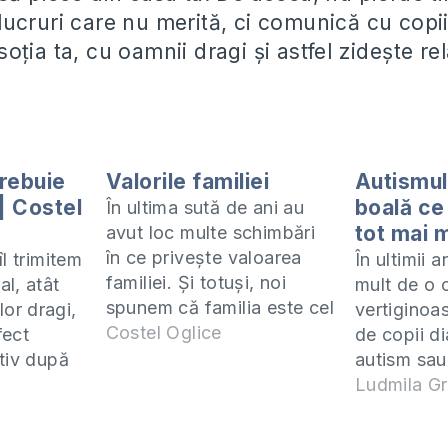
ucruri care nu merită, ci comunică cu copiii
ţia ta, cu oamnii dragi şi astfel zideşte rela
trebuie
Valorile familiei
Autismul 
| Costel
boală ce
În ultima sută de ani au
tot mai m
avut loc multe schimbări
în ce priveşte valoarea
l trimitem
În ultimii 
familiei. Şi totuşi, noi
ral, atât
mult de o 
spunem că familia este cel
lor dragi,
vertiginoa
mai important lucru în
Costel Oglice
fect
de copii d
viaţa noastră. Da, familia
tiv după
autism sau 
este cu noi de la naştere
i ceea ce
spectrului 
Ludmila Gr
până la moarte. Familia
d mesajul
multe astf
are multe roluri în viaţa
l şi
dovedit a 