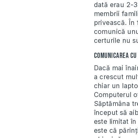
dată erau 2-3
membrii famili
privească. În 
comunică unul
certurile nu 
Comunicarea cu
Dacă mai înai
a crescut mul
chiar un lapt
Computerul ofe
Săptămâna tre
început să ai
este limitat î
este că părin