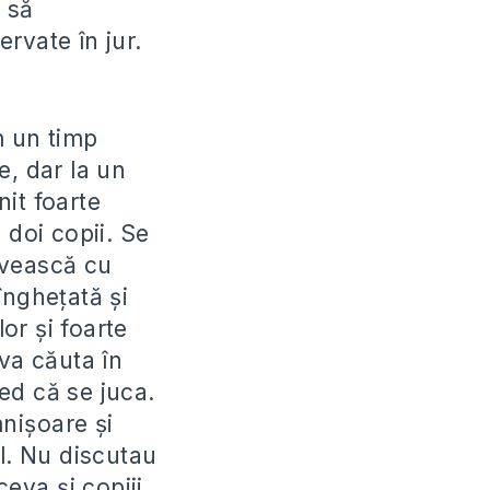
 să
rvate în jur.
m un timp
e, dar la un
it foarte
 doi copii. Se
ervească cu
îngheţată şi
lor şi foarte
va căuta în
ed că se juca.
nişoare şi
il. Nu discutau
ceva şi copiii