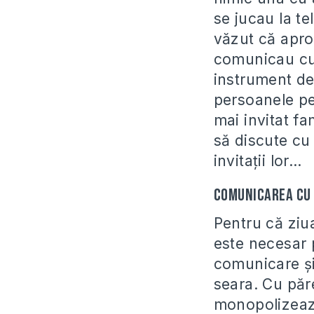
se jucau la te
văzut că aproa
comunicau cu 
instrument d
persoanele pe
mai invitat fa
să discute cu 
invitaţii lor…
Comunicarea cu 
Pentru că ziua 
este necesar 
comunicare şi
seara. Cu păre
monopolizează