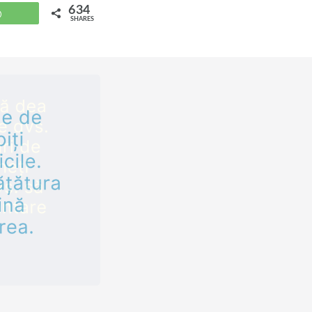
folosirea
634
WhatsApp
SHARES
tehnologiilor
nale de către
olescenți.
zurile noi
ate,…