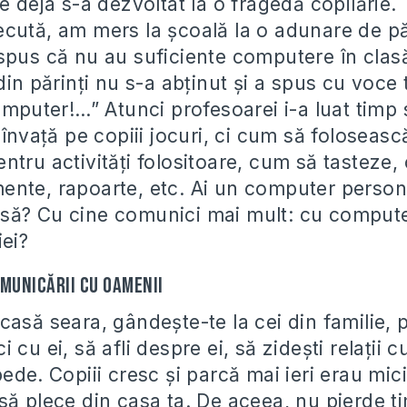
e deja s-a dezvoltat la o fragedă copilărie. 
cută, am mers la şcoală la o adunare de pă
spus că nu au suficiente computere în clasă
din părinţi nu s-a abţinut şi a spus cu voce 
omputer!…” Atunci profesoarei i-a luat timp 
 învaţă pe copiii jocuri, ci cum să foloseas
ntru activităţi folositoare, cum să tasteze,
nte, rapoarte, etc. Ai un computer persona
să? Cu cine comunici mai mult: cu compute
iei?
omunicării cu oamenii
casă seara, gândeşte-te la cei din familie, 
 cu ei, să afli despre ei, să zideşti relaţii c
ede. Copiii cresc şi parcă mai ieri erau mic
să plece din casa ta. De aceea, nu pierde ti