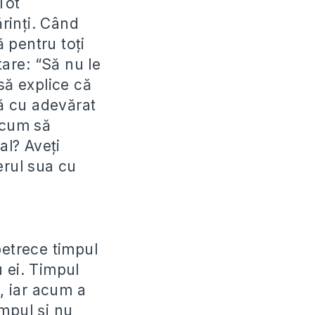
Tot
rinţi. Când
 pentru toţi
tare: “Să nu le
să explice că
că cu adevărat
 cum să
l? Aveţi
rul sua cu
petrece timpul
u ei. Timpul
i, iar acum a
mpul şi nu