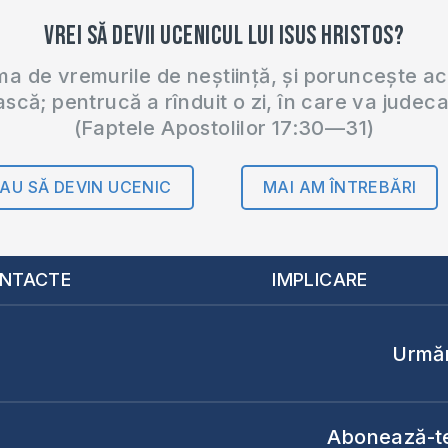
Vrei să devii ucenicul lui Isus Hristos?
 de vremurile de neștiință, și poruncește a
ască; pentrucă a rînduit o zi, în care va judec
(Faptele Apostolilor 17:30—31)
AU SĂ DEVIN UCENIC
MAI AM ÎNTREBĂRI
NTACTE
IMPLICARE
Urmăr
Abonează-te 