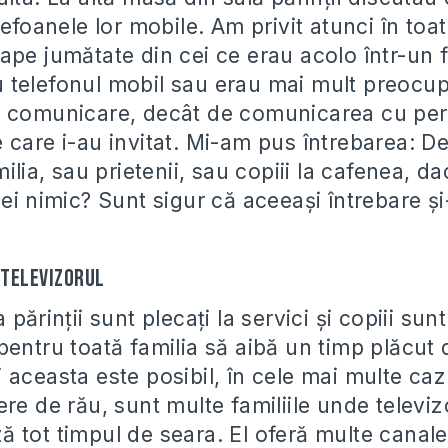
lefoanele lor mobile. Am privit atunci în toa
pe jumătate din cei ce erau acolo într-un fe
telefonul mobil sau erau mai mult preocup
e comunicare, decât de comunicarea cu pe
 care i-au invitat. Mi-am pus întrebarea: D
milia, sau prietenii, sau copiii la cafenea, d
ei nimic? Sunt sigur că aceeaşi întrebare ş
televizorul
părinţii sunt plecaţi la servici şi copiii sunt
pentru toată familia să aibă un timp plăcut 
 aceasta este posibil, în cele mai multe caz
re de rău, sunt multe familiile unde televiz
 tot timpul de seara. El oferă multe canale