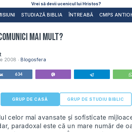
Vrei să devii ucenicul lui Hristos?
ISIUNI
STUDIAZĂ BIBLIA
ÎNTREABĂ
CMPS ANTIO
 comunici mai mult?
t
ie 2008
Blogosfera
Share
634
Vibe
Telegram
GRUP DE CASĂ
GRUP DE STUDIU BIBLIC
ul celor mai avansate şi sofisticate mijloac
dar, paradoxal este că un mare număr de o