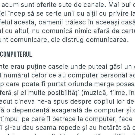
 acum sunt oferite sute de canale. Mai pui 
ei încep să se certe unii cu alţii cu privire 
felul acesta, oamenii trăiesc în aceeaşi casă
 cu altul, nu comunică nimic afară de certur
sunt comunicare, ele distrug comunicarea.
 computerul
nte erau puţine casele unde puteai găsi un
t numărul celor ce au computer personal a
op care poate fi purtat oriunde merge poseso
ră şi el multe posibilităţi (muzică, filme, in
cut cineva ne-a spus despre copilul lor de 
bă o dependenţă exagerată de computer şi o
n timpul pe care îl petrece la computer, face 
ţii şi-au dau seama repede şi au hotărât să