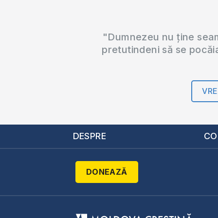
"Dumnezeu nu ține seama
pretutindeni să se pocăi
VRE
DESPRE
CO
DONEAZĂ