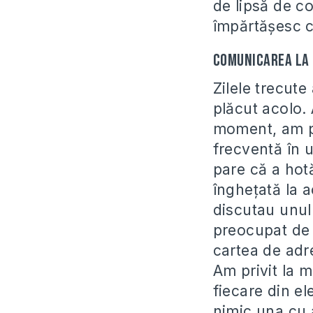
de lipsă de c
împărtăşesc c
Comunicarea la 
Zilele trecut
plăcut acolo. 
moment, am pr
frecventă în u
pare că a hotă
îngheţată la 
discutau unul 
preocupat de t
cartea de adr
Am privit la 
fiecare din el
nimic una cu a