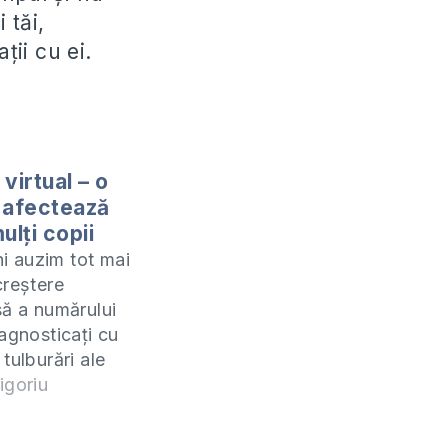
 tăi,
ţii cu ei.
virtual – o
 afectează
ulți copii
ani auzim tot mai
creștere
să a numărului
iagnosticați cu
tulburări ale
autist. Foarte
igoriu
el de cazuri s-au
avea o legătură