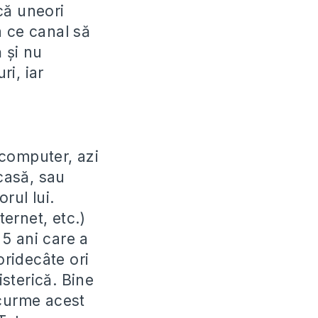
că uneori
la ce canal să
 şi nu
i, iar
 computer, azi
casă, sau
rul lui.
ternet, etc.)
5 ani care a
ridecâte ori
isterică. Bine
 curme acest