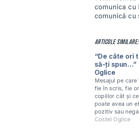
comunica cu l
comunică cu so
Articole similare:
“De câte ori 
să-ţi spun…” 
Oglice
Mesajul pe care î
fie în scris, fie o
copiilor cât şi ce
poate avea un e
pozitiv sau nega
felul în care spu
Costel Oglice
spui. Atunci cân
este verbal, tonu