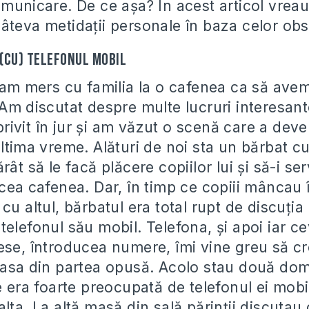
omunicare. De ce aşa? În acest articol vreau
âteva metidaţii personale în baza celor obse
(cu) telefonul mobil
e am mers cu familia la o cafenea ca să ave
Am discutat despre multe lucruri interesant
ivit în jur şi am văzut o scenă care a deven
ltima vreme. Alături de noi sta un bărbat cu
rât să le facă plăcere copiilor lui şi să-i s
acea cafenea. Dar, în timp ce copiii mâncau 
cu altul, bărbatul era total rupt de discuţia 
elefonul său mobil. Telefona, şi apoi iar ce
ese, întroducea numere, îmi vine greu să cr
masa din partea opusă. Acolo stau două dom
e era foarte preocupată de telefonul ei mob
lta. La altă masă din sală părinţii discutau 