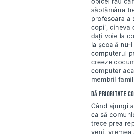
obicei rău car
săptămâna tre
profesoara a 
copii, cineva 
daţi voie la c
la şcoală nu-i
computerul pe
creeze docume
computer aca
membrii famil
Dă prioritate c
Când ajungi a
ca să comunici
trece prea rep
venit vremea 