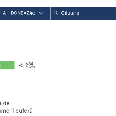
HIA
DONEAZĂ
RO
634
WhatsApp
SHARES
e de
ameni suferă