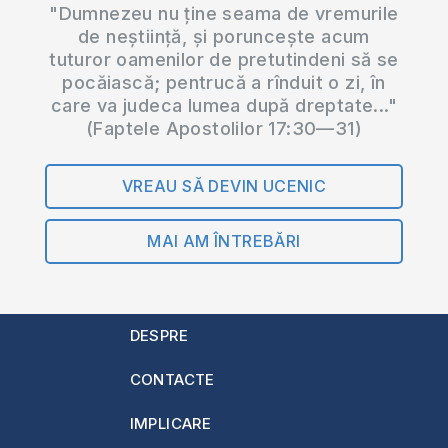
"Dumnezeu nu ține seama de vremurile
de neștiință, și poruncește acum
tuturor oamenilor de pretutindeni să se
pocăiască; pentrucă a rînduit o zi, în
care va judeca lumea după dreptate..."
(Faptele Apostolilor 17:30—31)
VREAU SĂ DEVIN UCENIC
MAI AM ÎNTREBĂRI
DESPRE
CONTACTE
IMPLICARE