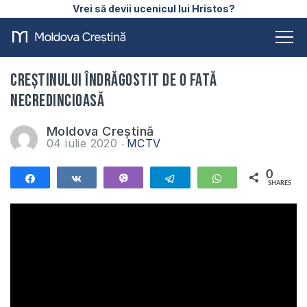
Vrei să devii ucenicul lui Hristos?
Creștinului îndrăgostit de o fată
necredincioasă
Moldova Creștină
04 iulie 2020
MCTV
0
Share
Share
Vibe
Telegram
WhatsApp
SHARES