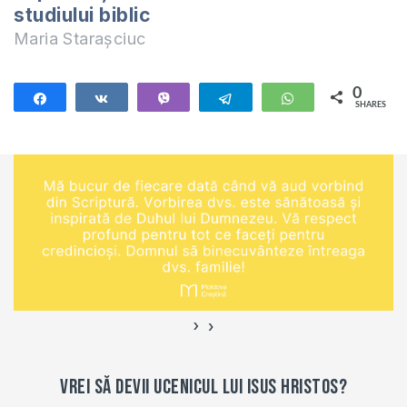
studiului biblic
Maria Starașciuc
0
Share
Share
Vibe
Telegram
WhatsApp
SHARES
›
‹
Vrei să devii ucenicul lui Isus Hristos?