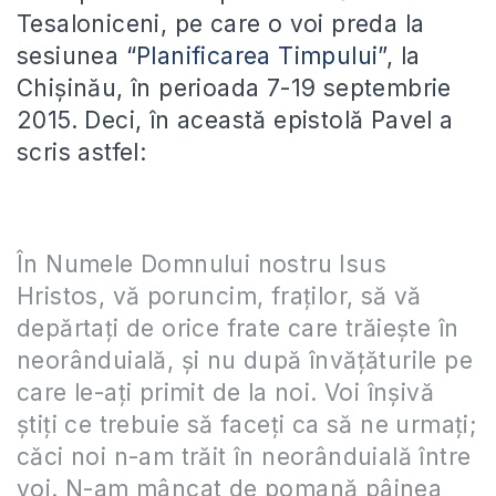
Tesaloniceni, pe care o voi preda la
sesiunea
“Planificarea Timpului”
, la
Chișinău, în perioada 7-19 septembrie
2015. Deci, în această epistolă Pavel a
scris astfel:
În Numele Domnului nostru Isus
Hristos, vă poruncim, fraţilor, să vă
depărtaţi de orice frate care trăieşte în
neorânduială, şi nu după învăţăturile pe
care le-aţi primit de la noi. Voi înşivă
ştiţi ce trebuie să faceţi ca să ne urmaţi;
căci noi n-am trăit în neorânduială între
voi. N-am mâncat de pomană pâinea