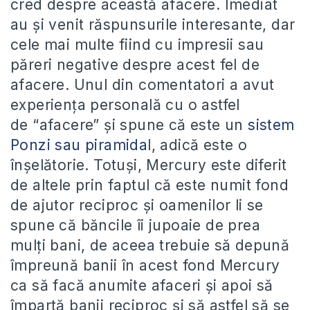
cred despre această afacere. Imediat
au și venit răspunsurile interesante, dar
cele mai multe fiind cu impresii sau
păreri negative despre acest fel de
afacere. Unul din comentatori a avut
experiența personală cu o astfel
de “afacere” și spune că este un
sistem
Ponzi sau piramida
l, adică este o
înșelătorie. Totuși, Mercury este diferit
de altele prin faptul că este numit fond
de ajutor reciproc și oamenilor li se
spune că băncile îi jupoaie de prea
mulți bani, de aceea trebuie să depună
împreună banii în acest fond Mercury
ca să facă anumite afaceri și apoi să
împartă banii reciproc și să astfel să se