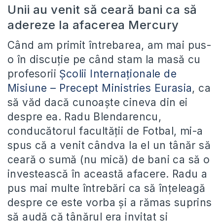
Unii au venit să ceară bani ca să
adereze la afacerea Mercury
Când am primit întrebarea, am mai pus-
o în discuție pe când stam la masă cu
profesorii
Școlii Internaționale de
Misiune – Precept Ministries Eurasia
, ca
să văd dacă cunoaște cineva din ei
despre ea. Radu Blendarencu,
conducătorul facultății de Fotbal, mi-a
spus că a venit cândva la el un tânăr să
ceară o sumă (nu mică) de bani ca să o
investească în această afacere. Radu a
pus mai multe întrebări ca să înțeleagă
despre ce este vorba și a rămas suprins
să audă că tânărul era invitat și