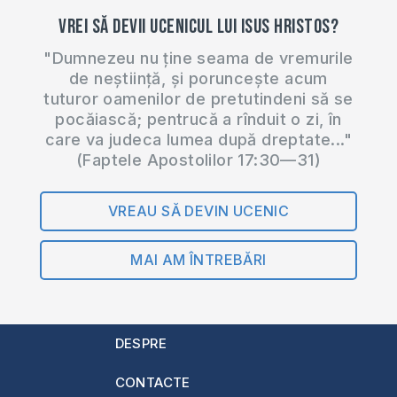
Vrei să devii ucenicul lui Isus Hristos?
"Dumnezeu nu ține seama de vremurile
de neștiință, și poruncește acum
tuturor oamenilor de pretutindeni să se
pocăiască; pentrucă a rînduit o zi, în
care va judeca lumea după dreptate..."
(Faptele Apostolilor 17:30—31)
VREAU SĂ DEVIN UCENIC
MAI AM ÎNTREBĂRI
DESPRE
CONTACTE