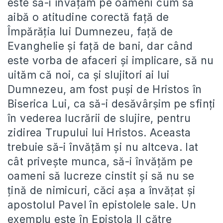
este să-i învățăm pe oameni cum să
aibă o atitudine corectă față de
Împărăția lui Dumnezeu, față de
Evanghelie și față de bani, dar când
este vorba de afaceri și implicare, să nu
uităm că noi, ca și slujitori ai lui
Dumnezeu, am fost puși de Hristos în
Biserica Lui, ca să-i desăvârșim pe sfinți
în vederea lucrării de slujire, pentru
zidirea Trupului lui Hristos. Aceasta
trebuie să-i învățăm și nu altceva. Iat
cât privește munca, să-i învățăm pe
oameni să lucreze cinstit și să nu se
țină de nimicuri, căci așa a învățat și
apostolul Pavel în epistolele sale. Un
exemplu este în Epistola II către