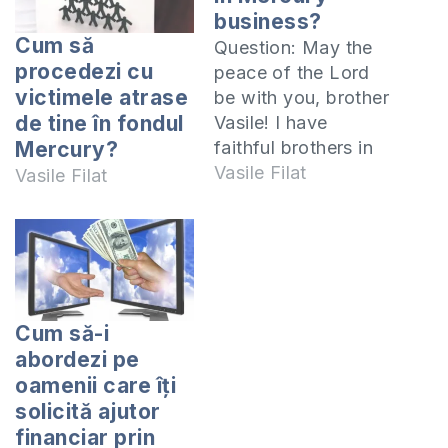
business?
Cum să
Question: May the
procedezi cu
peace of the Lord
victimele atrase
be with you, brother
de tine în fondul
Vasile! I have
faithful brothers in
Mercury?
the Lord who
Vasile Filat
Vasile Filat
suggest me to
invest a sum of
money in Mercury
business (passive
business system).
They mention that
Cum să-i
adding a sum of
abordezi pe
money, I will receive
oamenii care îți
back a double or a…
solicită ajutor
financiar prin