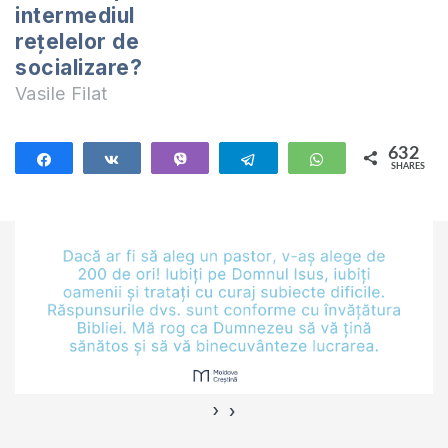
intermediul
rețelelor de
socializare?
Vasile Filat
632
Share
Share
Vibe
Telegram
WhatsApp
SHARES
632
›
‹