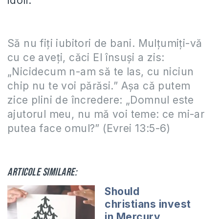
idoli.
Să nu fiţi iubitori de bani. Mulţumiţi-vă
cu ce aveţi, căci El însuşi a zis:
„Nicidecum n-am să te las, cu niciun
chip nu te voi părăsi.” Aşa că putem
zice plini de încredere: „Domnul este
ajutorul meu, nu mă voi teme: ce mi-ar
putea face omul?” (Evrei 13:5-6)
Articole similare:
Should
christians invest
in Mercury