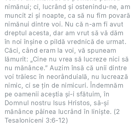
nimănui; ci, lucrând şi ostenindu-ne, am
muncit zi şi noapte, ca să nu fim povară
nimănui dintre voi. Nu că n-am fi avut
dreptul acesta, dar am vrut să vă dăm
în noi înşine o pildă vrednică de urmat.
Căci, când eram la voi, vă spuneam
lămurit: „Cine nu vrea să lucreze nici să
nu mănânce.” Auzim însă că unii dintre
voi trăiesc în neorânduială, nu lucrează
nimic, ci se ţin de nimicuri. Îndemnăm
pe oamenii aceştia şi-i sfătuim, în
Domnul nostru Isus Hristos, să-şi
mănânce pâinea lucrând în linişte. (2
Tesaloniceni 3:6-12)