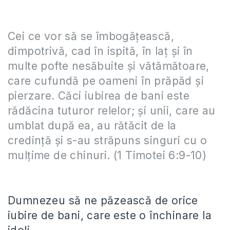
Cei ce vor să se îmbogăţească,
dimpotrivă, cad în ispită, în laţ şi în
multe pofte nesăbuite şi vătămătoare,
care cufundă pe oameni în prăpăd şi
pierzare. Căci iubirea de bani este
rădăcina tuturor relelor; şi unii, care au
umblat după ea, au rătăcit de la
credinţă şi s-au străpuns singuri cu o
mulţime de chinuri. (1 Timotei 6:9-10)
Dumnezeu să ne păzească de orice
iubire de bani, care este o închinare la