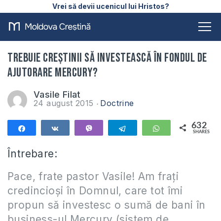
Vrei să devii ucenicul lui Hristos?
Trebuie creștinii să investească în fondul de
ajutorare Mercury?
Vasile Filat
24 august 2015
Doctrine
632
Share
Share
Vibe
Telegram
WhatsApp
SHARES
632
Întrebare:
Pace, frate pastor Vasile! Am frați
credincioși în Domnul, care tot îmi
propun să investesc o sumă de bani în
business-ul Mercury (sistem de