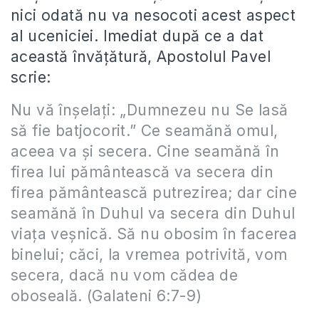
nici odată nu va nesocoti acest aspect
al uceniciei. Imediat după ce a dat
această învăţătură, Apostolul Pavel
scrie:
Nu vă înşelaţi: „Dumnezeu nu Se lasă
să fie batjocorit.” Ce seamănă omul,
aceea va şi secera. Cine seamănă în
firea lui pământească va secera din
firea pământească putrezirea; dar cine
seamănă în Duhul va secera din Duhul
viaţa veşnică. Să nu obosim în facerea
binelui; căci, la vremea potrivită, vom
secera, dacă nu vom cădea de
oboseală. (Galateni 6:7-9)