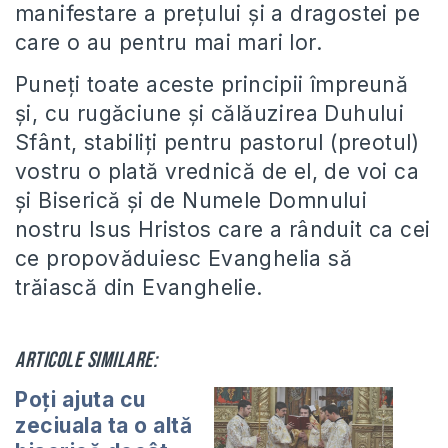
manifestare a preţului şi a dragostei pe
care o au pentru mai mari lor.
Puneţi toate aceste principii împreună
şi, cu rugăciune şi călăuzirea Duhului
Sfânt, stabiliţi pentru pastorul (preotul)
vostru o plată vrednică de el, de voi ca
şi Biserică şi de Numele Domnului
nostru Isus Hristos care a rânduit ca cei
ce propovăduiesc Evanghelia să
trăiască din Evanghelie.
Articole similare:
Poți ajuta cu
zeciuala ta o altă