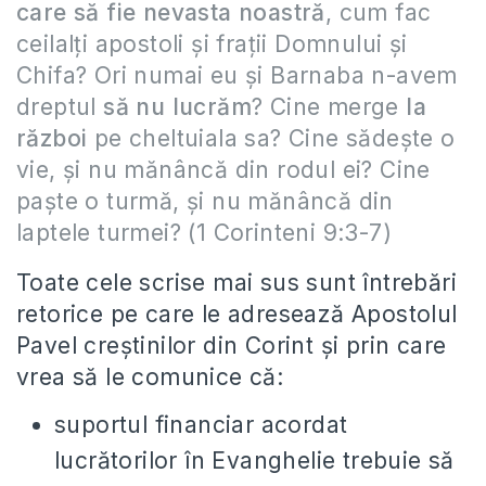
care să fie nevasta noastră
, cum fac
ceilalţi apostoli şi fraţii Domnului şi
Chifa? Ori numai eu şi Barnaba n-avem
dreptul
să nu lucrăm
? Cine merge
la
război
pe cheltuiala sa? Cine sădeşte o
vie, şi nu mănâncă din rodul ei? Cine
paşte o turmă, şi nu mănâncă din
laptele turmei? (1 Corinteni 9:3-7)
Toate cele scrise mai sus sunt întrebări
retorice pe care le adresează Apostolul
Pavel creştinilor din Corint şi prin care
vrea să le comunice că:
suportul financiar acordat
lucrătorilor în Evanghelie trebuie să