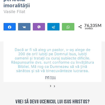
imoralităţii
Vasile Filat
76,335M
Share
Share
Vibe
Telegram
WhatsApp
SHARES
76,335M
›
‹
Vrei să devii ucenicul lui Isus Hristos?