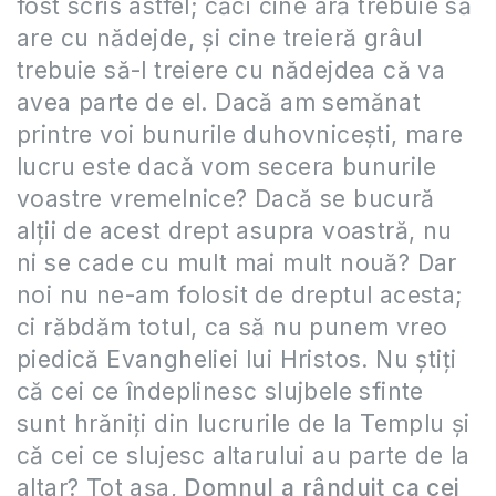
fost scris astfel; căci cine ară trebuie să
are cu nădejde, şi cine treieră grâul
trebuie să-l treiere cu nădejdea că va
avea parte de el. Dacă am semănat
printre voi bunurile duhovniceşti, mare
lucru este dacă vom secera bunurile
voastre vremelnice? Dacă se bucură
alţii de acest drept asupra voastră, nu
ni se cade cu mult mai mult nouă? Dar
noi nu ne-am folosit de dreptul acesta;
ci răbdăm totul, ca să nu punem vreo
piedică Evangheliei lui Hristos. Nu ştiţi
că cei ce îndeplinesc slujbele sfinte
sunt hrăniţi din lucrurile de la Templu şi
că cei ce slujesc altarului au parte de la
altar? Tot aşa,
Domnul a rânduit ca cei