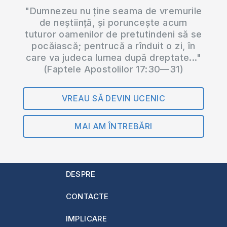
"Dumnezeu nu ține seama de vremurile
de neștiință, și poruncește acum
tuturor oamenilor de pretutindeni să se
pocăiască; pentrucă a rînduit o zi, în
care va judeca lumea după dreptate..."
(Faptele Apostolilor 17:30—31)
VREAU SĂ DEVIN UCENIC
MAI AM ÎNTREBĂRI
DESPRE
CONTACTE
IMPLICARE