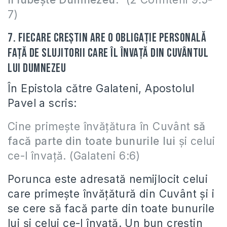
7)
7. Fiecare creştin are o obligaţie personală
faţă de slujitorii care îl învaţă din Cuvântul
lui Dumnezeu
În Epistola către Galateni, Apostolul
Pavel a scris:
Cine primeşte învăţătura în Cuvânt
să
facă parte din toate bunurile lui
şi celui
ce-l învaţă. (Galateni 6:6)
Porunca este adresată nemijlocit celui
care primeşte învăţătură din Cuvânt şi i
se cere să facă parte din toate bunurile
lui şi celui ce-l învaţă. Un bun creştin