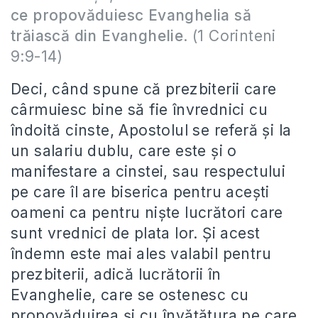
ce propovăduiesc Evanghelia să
trăiască din Evanghelie
. (1 Corinteni
9:9-14)
Deci, când spune că prezbiterii care
cârmuiesc bine să fie învrednici cu
îndoită cinste, Apostolul se referă şi la
un salariu dublu, care este şi o
manifestare a cinstei, sau respectului
pe care îl are biserica pentru aceşti
oameni ca pentru nişte lucrători care
sunt vrednici de plata lor. Şi acest
îndemn este mai ales valabil pentru
prezbiterii, adică lucrătorii în
Evanghelie, care se ostenesc cu
propovăduirea şi cu învăţătura pe care