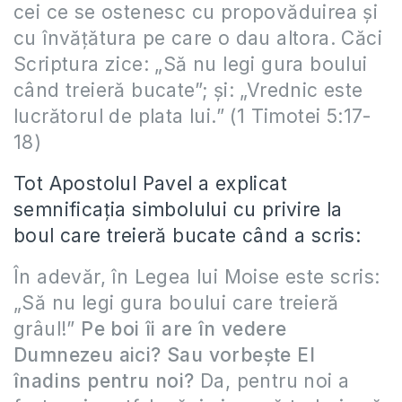
cei ce se ostenesc cu propovăduirea şi
cu învăţătura pe care o dau altora. Căci
Scriptura zice: „Să nu legi gura boului
când treieră bucate”; şi: „Vrednic este
lucrătorul de plata lui.” (1 Timotei 5:17-
18)
Tot Apostolul Pavel a explicat
semnificaţia simbolului cu privire la
boul care treieră bucate când a scris:
În adevăr, în Legea lui Moise este scris:
„Să nu legi gura boului care treieră
grâul!”
Pe boi îi are în vedere
Dumnezeu aici?
Sau vorbeşte El
înadins pentru noi?
Da, pentru noi a