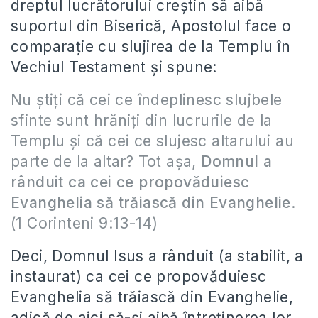
dreptul lucrătorului creştin să aibă
suportul din Biserică, Apostolul face o
comparaţie cu slujirea de la Templu în
Vechiul Testament şi spune:
Nu ştiţi că cei ce îndeplinesc slujbele
sfinte sunt hrăniţi din lucrurile de la
Templu şi că cei ce slujesc altarului au
parte de la altar? Tot aşa,
Domnul a
rânduit ca cei ce propovăduiesc
Evanghelia să trăiască din Evanghelie
.
(1 Corinteni 9:13-14)
Deci, Domnul Isus a rânduit (a stabilit, a
instaurat) ca cei ce propovăduiesc
Evanghelia să trăiască din Evanghelie,
adică de aici să-şi aibă întreţinerea lor.