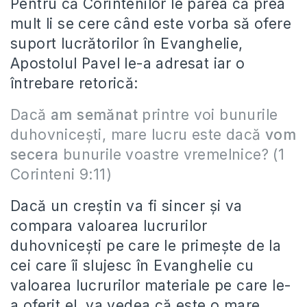
Pentru că Corintenilor le părea că prea
mult li se cere când este vorba să ofere
suport lucrătorilor în Evanghelie,
Apostolul Pavel le-a adresat iar o
întrebare retorică:
Dacă
am semănat
printre voi bunurile
duhovniceşti, mare lucru este dacă
vom
secera
bunurile voastre vremelnice? (1
Corinteni 9:11)
Dacă un creştin va fi sincer şi va
compara valoarea lucrurilor
duhovniceşti pe care le primeşte de la
cei care îi slujesc în Evanghelie cu
valoarea lucrurilor materiale pe care le-
a oferit el, va vedea că este o mare