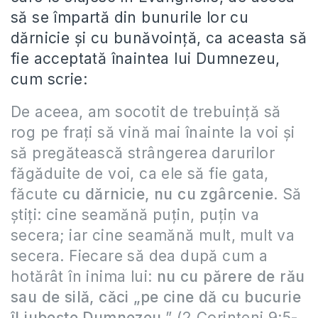
să se împartă din bunurile lor cu
dărnicie şi cu bunăvoinţă, ca aceasta să
fie acceptată înaintea lui Dumnezeu,
cum scrie:
De aceea, am socotit de trebuinţă să
rog pe fraţi să vină mai înainte la voi şi
să pregătească strângerea darurilor
făgăduite de voi, ca ele să fie gata,
făcute
cu dărnicie, nu cu zgârcenie
. Să
ştiţi: cine seamănă puţin, puţin va
secera; iar cine seamănă mult, mult va
secera. Fiecare să dea după cum a
hotărât în inima lui:
nu cu părere de rău
sau de silă, căci „pe cine dă cu bucurie
îl iubeşte Dumnezeu
.” (2 Corinteni 9:5-