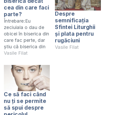
biserică decât
cea din care faci
Despre
parte?
semnificaţia
Întrebare:Eu
Sfintei Liturghii
zeciuiala o dau de
şi plata pentru
obicei în biserica din
rugăciuni
care fac perte, dar
știu că biserica din
Vasile Filat
satul meu este în
Vasile Filat
mare nevoie și nu au
cu ce să cumpere
de foc pe iarnă. Pot
să dau la biserica
din sat? Știu sigur
că îi va ajuta. Nu
Ce să faci când
știu cum…
nu ţi se permite
să spui despre
pericolul