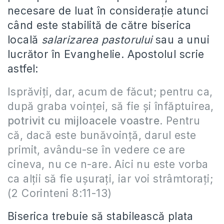
necesare de luat în consideraţie atunci
când este stabilită de către biserica
locală
salarizarea pastorului
sau a unui
lucrător în Evanghelie. Apostolul scrie
astfel:
Isprăviţi, dar, acum de făcut; pentru ca,
după graba voinţei, să fie şi înfăptuirea,
potrivit cu mijloacele voastre
. Pentru
că, dacă este bunăvoinţă, darul este
primit, avându-se în vedere ce are
cineva, nu ce n-are. Aici nu este vorba
ca alţii să fie uşuraţi, iar voi strâmtoraţi;
(2 Corinteni 8:11-13)
Biserica trebuie să stabilească plata