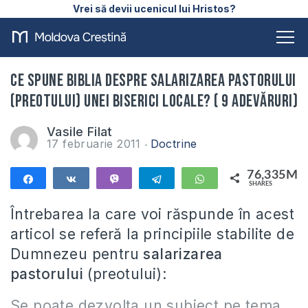
Vrei să devii ucenicul lui Hristos?
Ce spune Biblia despre salarizarea pastorului
(preotului) unei biserici locale? ( 9 adevăruri)
Vasile Filat
17 februarie 2011
Doctrine
76,335M
Share
Share
Vibe
Telegram
WhatsApp
SHARES
76,335M
Întrebarea la care voi răspunde în acest
articol se referă la principiile stabilite de
Dumnezeu pentru
salarizarea
pastorului
(preotului):
Se poate dezvolta un subiect pe tema