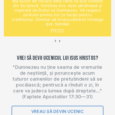
http://bit.ly/2m6kaNo
BISERICA
BUNAVESTIREA
DIN…
›
‹
Vrei să devii ucenicul lui Isus Hristos?
"Dumnezeu nu ține seama de vremurile
de neștiință, și poruncește acum
tuturor oamenilor de pretutindeni să se
pocăiască; pentrucă a rînduit o zi, în
care va judeca lumea după dreptate..."
(Faptele Apostolilor 17:30—31)
VREAU SĂ DEVIN UCENIC