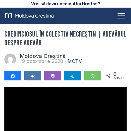
Vrei să devii ucenicul lui Hristos?
Credinciosul în colectiv necreștin | Adevărul
despre Adevăr
Moldova Creștină
19 octombrie 2020
MCTV
0
Share
Share
Vibe
Telegram
WhatsApp
SHARES