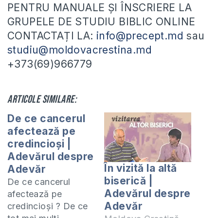
PENTRU MANUALE ȘI ÎNSCRIERE LA
GRUPELE DE STUDIU BIBLIC ONLINE
CONTACTAȚI LA:
info@precept.md
sau
studiu@moldovacrestina.md
+373(69)966779
Articole similare:
De ce cancerul
afectează pe
credincioși |
Adevărul despre
În vizită la altă
Adevăr
biserică |
De ce cancerul
Adevărul despre
afectează pe
Adevăr
credincioși ? De ce