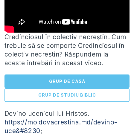
Credinciosul în colectiv necreștin. Cum
trebuie să se comporte Credinciosul în
colectiv necreștin? Răspundem la
aceste întrebări în aceast video.
GRUP DE CASĂ
GRUP DE STUDIU BIBLIC
Devino
ucenicul lui Hristos.
https://moldovacrestina.md/devino-
uce&#8230
;