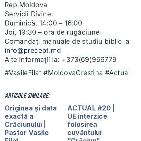
Rep.Moldova
Servicii Divine:
Duminică, 14:00 – 16:00
Joi, 19:30 – ora de rugăciune
Comandați manuale de studiu biblic la
info@precept.md
Alte informații la: +373(69)966779
#VasileFilat #MoldovaCrestina #Actual
Articole similare:
Originea și data
ACTUAL #20 |
exactă a
UE interzice
Crăciunului |
folosirea
Pastor Vasile
cuvântului
Filat
”Crăciun”