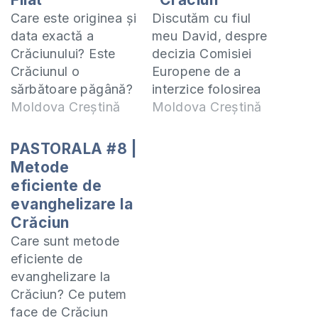
Care este originea și
Discutăm cu fiul
data exactă a
meu David, despre
Crăciunului? Este
decizia Comisiei
Crăciunul o
Europene de a
sărbătoare păgână?
interzice folosirea
În Biblie nu este
Moldova Creștină
cuvântului Crăciun
Moldova Creștină
menționat nici data
în comunicare și
exactă a nașterii
adresări în fața
PASTORALA #8 |
Domnului Isus, nici
audienței. Am
Metode
cuvântul Crăciun.
discutat despre
eficiente de
Playlist cu emisiuni
această știre și alte
evanghelizare la
despre Crăciun -
știri actuale în țara
Crăciun
https://www.youtube.com/playlist?
noastră. Te invit să
Care sunt metode
list=PLxnlTFjiXbTDAVLFfRZcBxGt7JvNBaToc
studiem împreună
eficiente de
Te invit să studiem
cartea 2 Samuel și 1
evanghelizare la
împreună cartea 2
Cronici. Studiul
Crăciun? Ce putem
Samuel și 1 Cronici.
acesta îl predau
face de Crăciun