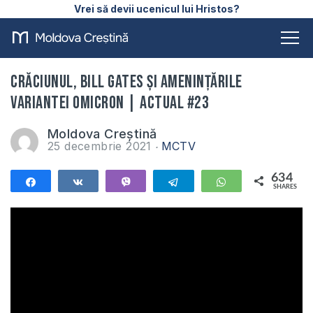
Vrei să devii ucenicul lui Hristos?
Crăciunul, Bill Gates și amenințările
variantei Omicron | ACTUAL #23
Moldova Creștină
25 decembrie 2021
MCTV
634
Share
Share
Vibe
Telegram
WhatsApp
SHARES
634