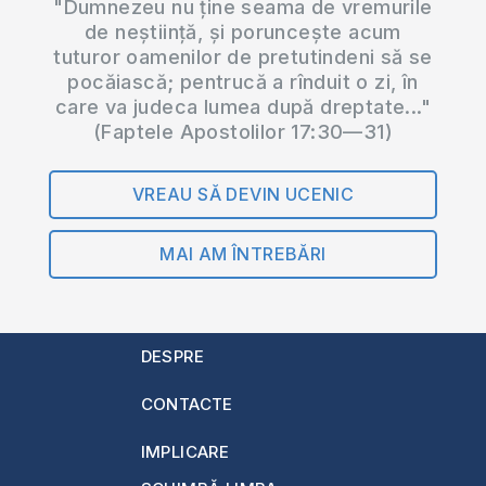
"Dumnezeu nu ține seama de vremurile
de neștiință, și poruncește acum
tuturor oamenilor de pretutindeni să se
pocăiască; pentrucă a rînduit o zi, în
care va judeca lumea după dreptate..."
(Faptele Apostolilor 17:30—31)
VREAU SĂ DEVIN UCENIC
MAI AM ÎNTREBĂRI
DESPRE
CONTACTE
IMPLICARE