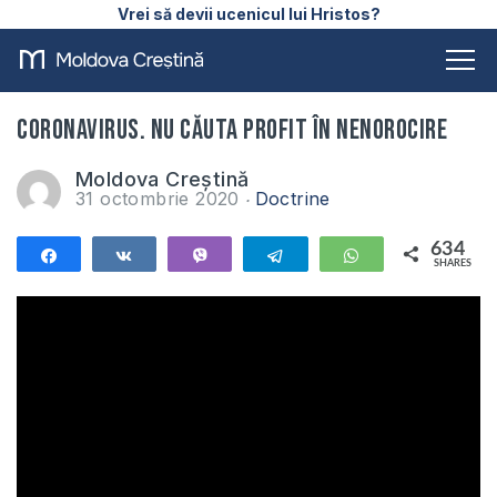
Vrei să devii ucenicul lui Hristos?
CORONAVIRUS. Nu căuta profit în nenorocire
Moldova Creștină
31 octombrie 2020
Doctrine
634
Share
Share
Vibe
Telegram
WhatsApp
SHARES
634