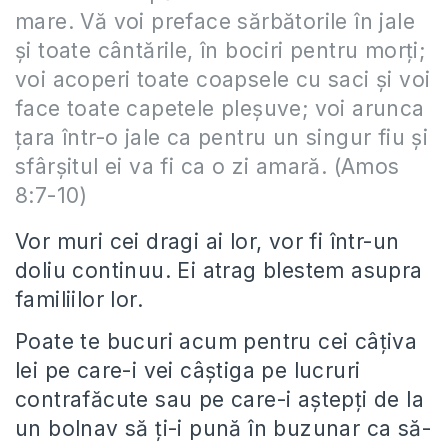
mare. Vă voi preface sărbătorile în jale
şi toate cântările, în bociri pentru morţi;
voi acoperi toate coapsele cu saci şi voi
face toate capetele pleşuve; voi arunca
ţara într-o jale ca pentru un singur fiu şi
sfârşitul ei va fi ca o zi amară. (Amos
8:7-10)
Vor muri cei dragi ai lor, vor fi într-un
doliu continuu. Ei atrag blestem asupra
familiilor lor.
Poate te bucuri acum pentru cei câțiva
lei pe care-i vei câștiga pe lucruri
contrafăcute sau pe care-i aștepți de la
un bolnav să ți-i pună în buzunar ca să-