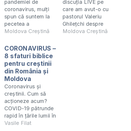
pandemiei de
discuția LIVE pe
coronavirus, mulți
care am avut-o cu
spun că suntem la
pastorul Valeriu
pecetea a
Ghilețchi despre
patra pentru că
Moldova Creștină
situația Bisericii în
Moldova Creștină
acolo se vorbește
timpul acestei
despre o pandemie
pandemii de
CORONAVIRUS –
(molimă) care va lua
Coronavirus. Cursul
8 sfaturi biblice
viața la o pătrime
”Eliberarea de frică”
pentru creștinii
din populația
-
din România și
pământului. Soțul a
https://moldovacrestina.md
Moldova
făcut un sondaj pe
de-frica-gratis/
Coronavirus și
facebook întrebarea
Lecția despre
creștinii. Cum să
fiind: Crezi că
coronavirus: RO -
acționeze acum?
pandemia de
https://ro.scribd.com/do
COVID-19 pătrunde
covid19 este
ie-Coronavirus RU -
rapid în țările lumii în
împlinirea profeției
https://ro.scribd.com/doc
ciuda tuturor
Vasile Filat
despre molima de la
Урок-коронавирус
măsurilor întreprinse