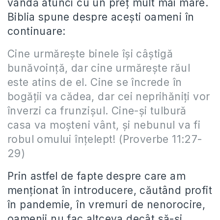
vândă atunci cu un preț mult mai mare.
Biblia spune despre acești oameni în
continuare:
Cine urmărește binele își câștigă
bunăvoință, dar cine urmărește răul
este atins de el. Cine se încrede în
bogății va cădea, dar cei neprihăniți vor
înverzi ca frunzișul. Cine-și tulbură
casa va moșteni vânt, și nebunul va fi
robul omului înțelept! (Proverbe 11:27-
29)
Prin astfel de fapte despre care am
menționat în introducere, căutând profit
în pandemie, în vremuri de nenorocire,
oamenii nu fac altceva decât să-și