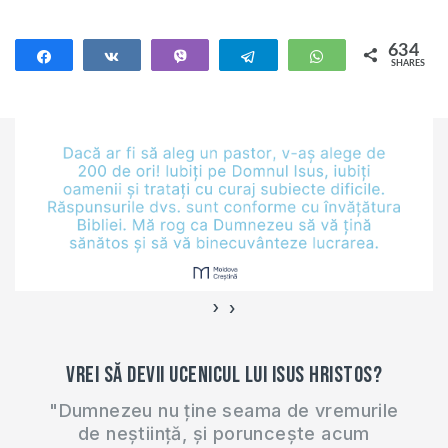
pecetea…
ENG -
de Organizația
https://ro.scribd.com/do
Mondială a
634
Lesson Devino
Share
Share
Vibe
Telegram
WhatsApp
SHARES
Sănătății, de
ucenicul lui Isus
634
guverne, de
Hristos:
companiile aeriene,
https://moldovacrestina.m
etc. În acest video
ucenicul-lui-
vin cu 8 sfaturi
dumnezeu/ Anunț
biblice pentru
pentru a…
creștinii din
România și
Republica Moldova
despre ce trebuie să
›
‹
facă în…
Vrei să devii ucenicul lui Isus Hristos?
"Dumnezeu nu ține seama de vremurile
de neștiință, și poruncește acum