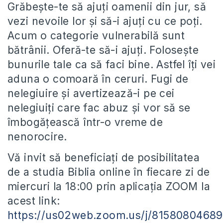
Grăbește-te să ajuți oamenii din jur, să
vezi nevoile lor și să-i ajuți cu ce poți.
Acum o categorie vulnerabilă sunt
bătrânii. Oferă-te să-i ajuți. Folosește
bunurile tale ca să faci bine. Astfel îți vei
aduna o comoară în ceruri. Fugi de
nelegiuire și avertizează-i pe cei
nelegiuiți care fac abuz și vor să se
îmbogățească într-o vreme de
nenorocire.
Vă invit să beneficiați de posibilitatea
de a studia Biblia online în fiecare zi de
miercuri la 18:00 prin aplicația ZOOM la
acest link:
https://us02web.zoom.us/j/8158080468