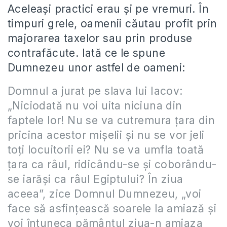
Aceleași practici erau și pe vremuri. În
timpuri grele, oamenii căutau profit prin
majorarea taxelor sau prin produse
contrafăcute. Iată ce le spune
Dumnezeu unor astfel de oameni:
Domnul a jurat pe slava lui Iacov:
„Niciodată nu voi uita niciuna din
faptele lor! Nu se va cutremura ţara din
pricina acestor mişelii şi nu se vor jeli
toţi locuitorii ei? Nu se va umfla toată
ţara ca râul, ridicându-se şi coborându-
se iarăşi ca râul Egiptului? În ziua
aceea”, zice Domnul Dumnezeu, „voi
face să asfinţească soarele la amiază şi
voi întuneca pământul ziua-n amiaza