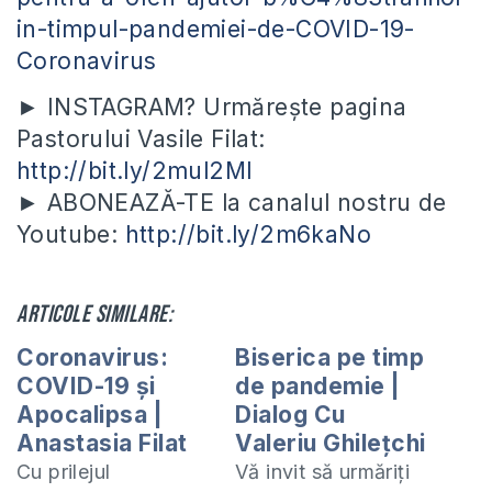
in-timpul-pandemiei-de-COVID-19-
Coronavirus
► INSTAGRAM? Urmărește pagina
Pastorului Vasile Filat:
http://bit.ly/2mul2Ml
► ABONEAZĂ-TE la canalul nostru de
Youtube:
http://bit.ly/2m6kaNo
Articole similare:
Coronavirus:
Biserica pe timp
COVID-19 și
de pandemie |
Apocalipsa |
Dialog Cu
Anastasia Filat
Valeriu Ghilețchi
Cu prilejul
Vă invit să urmăriți