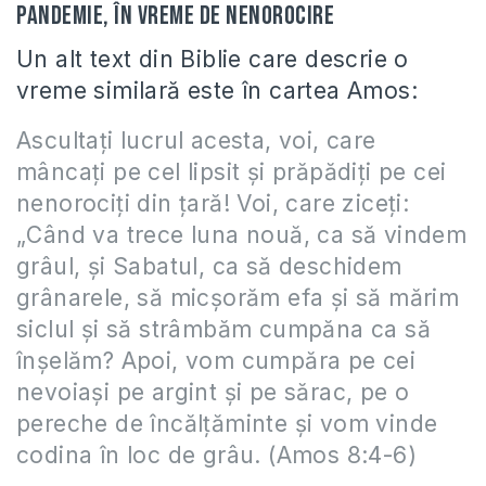
pandemie, în vreme de nenorocire
Un alt text din Biblie care descrie o
vreme similară este în cartea Amos:
Ascultaţi lucrul acesta, voi, care
mâncaţi pe cel lipsit şi prăpădiţi pe cei
nenorociţi din ţară! Voi, care ziceţi:
„Când va trece luna nouă, ca să vindem
grâul, şi Sabatul, ca să deschidem
grânarele, să micşorăm efa şi să mărim
siclul şi să strâmbăm cumpăna ca să
înşelăm? Apoi, vom cumpăra pe cei
nevoiaşi pe argint şi pe sărac, pe o
pereche de încălţăminte şi vom vinde
codina în loc de grâu. (Amos 8:4-6)