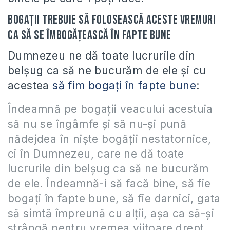
Bogații trebuie să folosească aceste vremuri
ca să se îmbogățească în fapte bune
Dumnezeu ne dă toate lucrurile din
belșug ca să ne bucurăm de ele și cu
acestea
să fim bogați în fapte bune
:
Îndeamnă pe bogaţii veacului acestuia
să nu se îngâmfe şi să nu-şi pună
nădejdea în nişte bogăţii nestatornice,
ci în Dumnezeu, care ne dă toate
lucrurile din belşug ca să ne bucurăm
de ele. Îndeamnă-i să facă bine, să fie
bogaţi în fapte bune, să fie darnici, gata
să simtă împreună cu alţii, aşa ca să-şi
strângă pentru vremea viitoare drept