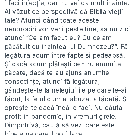
i faci injecție, dar nu vei da mult înainte.
Ai văzut ce perspectivă dă Biblia vieții
tale? Atunci când toate aceste
nenorociri vor veni peste tine, să nu zici
atunci ”Ce-am făcut eu? Cu ce am
păcătuit eu înaintea lui Dumnezeu?”. Fă
legătura acum între fapte și pedeapsă.
Și dacă acum plătești pentru anumite
păcate, dacă te-au ajuns anumite
consecințe, atunci fă legătura,
gândește-te la nelegiuirile pe care le-ai
făcut, la felul cum ai abuzat altădată. Și
oprește-te dacă încă le faci. Nu căuta
profit în pandemie, în vremuri grele.
Dimpotrivă, caută să vezi care este
binele pe care-l poți face.