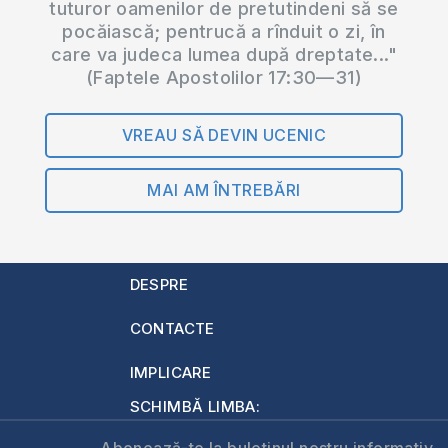
tuturor oamenilor de pretutindeni să se
pocăiască; pentrucă a rînduit o zi, în
care va judeca lumea după dreptate..."
(Faptele Apostolilor 17:30—31)
VREAU SĂ DEVIN UCENIC
MAI AM ÎNTREBĂRI
DESPRE
CONTACTE
IMPLICARE
SCHIMBĂ LIMBA:
Abonează-te la buletinul nostru informativ