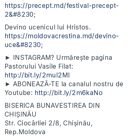
https://precept.md/festival-precept-
2&#8230
;
Devino ucenicul lui Hristos.
https://moldovacrestina.md/devino-
uce&#8230
;
► INSTAGRAM? Urmărește pagina
Pastorului Vasile Filat:
http://bit.ly/2mul2Ml
► ABONEAZĂ-TE la canalul nostru de
Youtube:
http://bit.ly/2m6kaNo
BISERICA BUNAVESTIREA DIN
CHIȘINĂU
Str. Ciocârliei 2/8, Chișinău,
Rep.Moldova