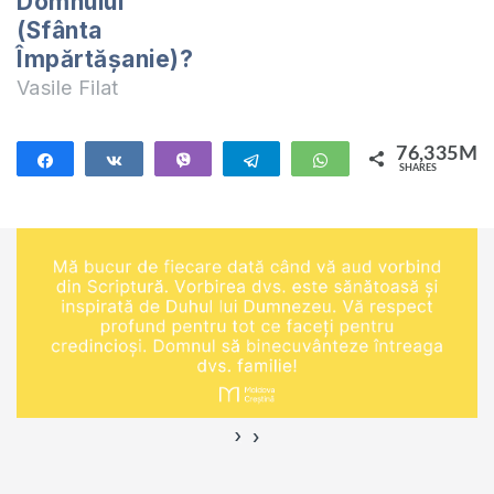
Domnului
(Sfânta
Împărtășanie)?
Vasile Filat
76,335M
Share
Share
Vibe
Telegram
WhatsApp
SHARES
76,335M
›
‹