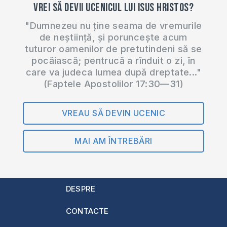
Vrei să devii ucenicul lui Isus Hristos?
"Dumnezeu nu ține seama de vremurile
de neștiință, și poruncește acum
tuturor oamenilor de pretutindeni să se
pocăiască; pentrucă a rînduit o zi, în
care va judeca lumea după dreptate..."
(Faptele Apostolilor 17:30—31)
VREAU SĂ DEVIN UCENIC
MAI AM ÎNTREBĂRI
DESPRE
CONTACTE