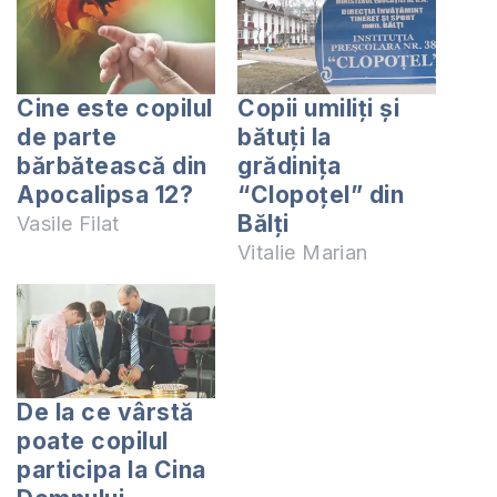
Cine este copilul
Copii umiliți și
de parte
bătuți la
bărbătească din
grădinița
Apocalipsa 12?
“Clopoțel” din
Bălți
Vasile Filat
Vitalie Marian
De la ce vârstă
poate copilul
participa la Cina