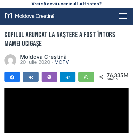
Vrei să devii ucenicul lui Hristos?
Copilul aruncat la naștere a fost întors
mamei ucigașe
Moldova Creștină
20 iulie 2020
MCTV
76,335M
Share
Share
Vibe
Telegram
WhatsApp
SHARES
76,335M