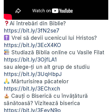
Ai întrebări din Biblie?
https://bit.ly/3fN2se7
Vrei să devii ucenicul lui Hristos?
https://bit.ly/3EcX4KO
Studiază
Biblia online cu Vasile Filat
https://bit.ly/3OjfLA1
sau alege-ți un alt grup de studiu
https://bit.ly/3UqHbpJ
Mărturisirea păcatelor
https://bit.ly/3EChxch
Cauți o Biserică cu învățătură
sănătoasă? Vizitează biserica
https://bit.ly/3EevN9o