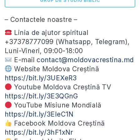
GRUP DE STUDIU BIBLIC
– Contactele noastre –
Linia de ajutor spiritual
+37378777099 (Whatsapp, Telegram),
Luni-Vineri, 09:00-18:00
E-mail
contact@moldovacrestina.md
Website Moldova Creștină
https://bit.ly/3UEXeR3
Youtube Moldova Creștină TV
https://bit.ly/3E3QGnG
YouTube Misiune Mondială
https://bit.ly/3EIeC1N
Facebook Moldova Creștină
https://bit.ly/3hF1xNr