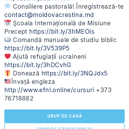
Consiliere pastorală! Înregistrează-te
contact@moldovacrestina.md
Școala Internațională de Misiune
Precept
https://bit.ly/3hMEOis
Comandă manuale de studiu biblic
https://bit.ly/3V539P5
Ajută refugiații ucraineni
https://bit.ly/3hDCvhG
Donează
https://bit.ly/3NQJdx5
Învață engleza
http://www.efnl.online/cursuri
+373
76718882
GRUP DE CASĂ