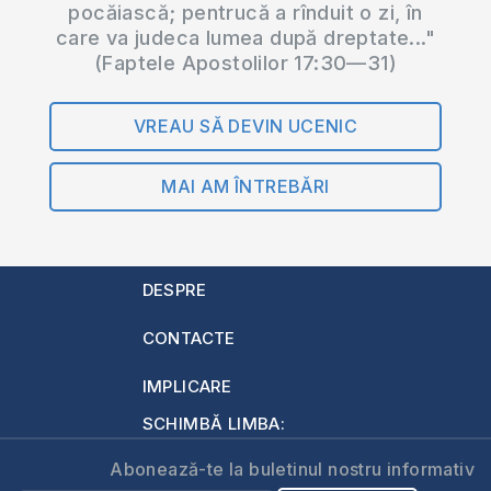
pocăiască; pentrucă a rînduit o zi, în
care va judeca lumea după dreptate..."
(Faptele Apostolilor 17:30—31)
VREAU SĂ DEVIN UCENIC
MAI AM ÎNTREBĂRI
DESPRE
CONTACTE
IMPLICARE
SCHIMBĂ LIMBA:
Abonează-te la buletinul nostru informativ