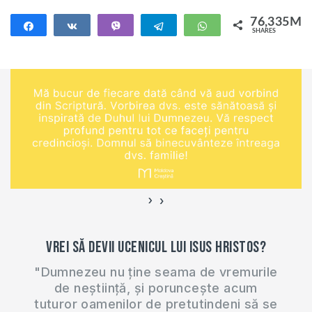
76,335M
Share
Share
Vibe
Telegram
WhatsApp
SHARES
76,335M
›
‹
Vrei să devii ucenicul lui Isus Hristos?
"Dumnezeu nu ține seama de vremurile
de neștiință, și poruncește acum
tuturor oamenilor de pretutindeni să se