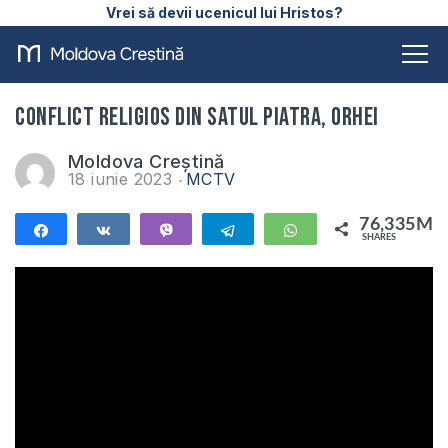
Vrei să devii ucenicul lui Hristos?
Conflict religios din satul Piatra, Orhei
Moldova Creștină
18 iunie 2023
MCTV
76,335M
Share
Share
Vibe
Telegram
WhatsApp
SHARES
76,335M