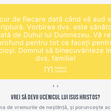
Această le
înregistrar
lecție de s
online pe c
›
‹
Vrei să devii ucenicul lui Isus Hristos?
 de vremurile de neștiință, și poruncește a