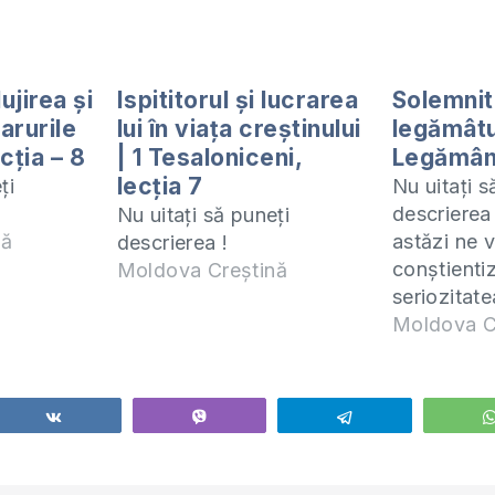
ujirea și
Ispititorul și lucrarea
Solemnit
arurile
lui în viața creștinului
legămâtu
ecția – 8
| 1 Tesaloniceni,
Legământ
lecția 7
ți
Nu uitați s
descrierea
Nu uitați să puneți
nă
astăzi ne v
descrierea !
conștient
Moldova Creștină
seriozitate
unui legăm
Moldova C
înțelegem 
respectare
aduce bine
Share
Vibe
Telegram
călcarea l
aduce cons
viața unui 