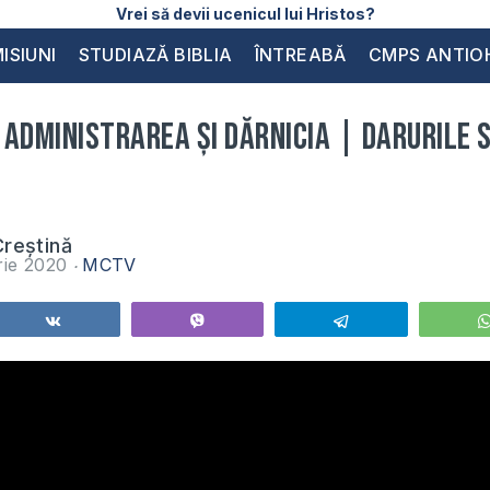
Vrei să devii ucenicul lui Hristos?
ISIUNI
STUDIAZĂ BIBLIA
ÎNTREABĂ
CMPS ANTIO
Administrarea și Dărnicia | Darurile 
reștină
rie 2020
MCTV
Share
Vibe
Telegram