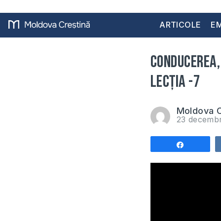
ARTICOLE
EM
Conducerea, 
Lecția -7
Moldova C
23 decemb
Share