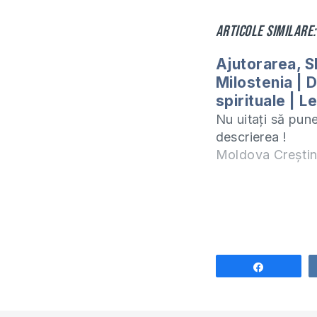
Articole similare:
Ajutorarea, Sl
Milostenia | D
spirituale | L
Nu uitați să pune
descrierea !
Moldova Crești
Share