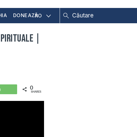
HIA
DONEAZĂ
RO
Spirituale |
0
WhatsApp
SHARES