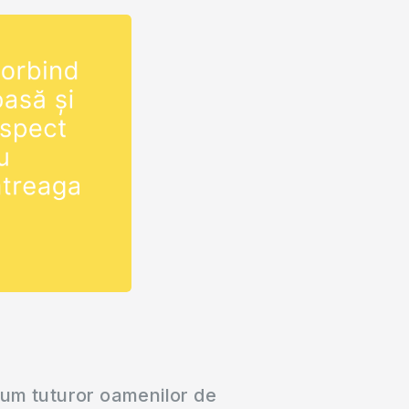
cție este o
e de la prima
tudiu biblic
are îl…
cum tuturor oamenilor de