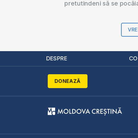
pretutindeni să se pocăi
VRE
DESPRE
CO
DONEAZĂ