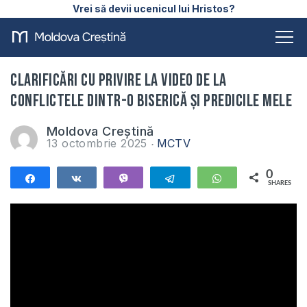
Vrei să devii ucenicul lui Hristos?
Clarificări cu privire la video de la
conflictele dintr-o biserică și predicile mele
Moldova Creștină
13 octombrie 2025
MCTV
0
Share
Share
Vibe
Telegram
WhatsApp
SHARES