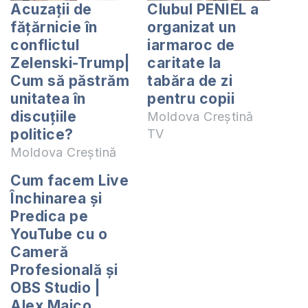
Acuzații de
Clubul PENIEL a
fățărnicie în
organizat un
conflictul
iarmaroc de
Zelenski-Trump|
caritate la
Cum să păstrăm
tabăra de zi
unitatea în
pentru copii
discuțiile
Moldova Creștină
politice?
TV
Moldova Creștină
Cum facem Live
Închinarea și
Predica pe
YouTube cu o
Cameră
Profesională și
OBS Studio |
Alex Maico