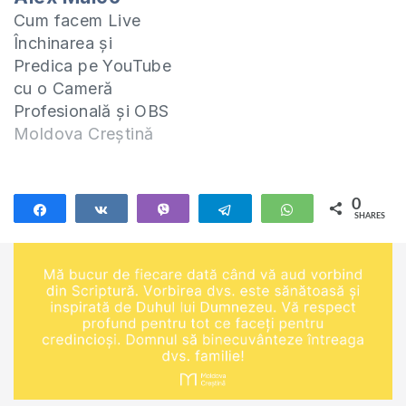
Cum facem Live
Închinarea și
Predica pe YouTube
cu o Cameră
Profesională și OBS
Studio. Învățăm cum
Moldova Creștină
facem aceste lucruri
împreună cu Alex
Maico. Urmărește
0
Share
Share
Vibe
Telegram
WhatsApp
SHARES
toate emisiunile
https://www.youtube.com/playlist?
list...