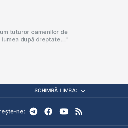
cum tuturor oamenilor de
a lumea după dreptate..."
SCHIMBĂ LIMBA:
ește-ne: