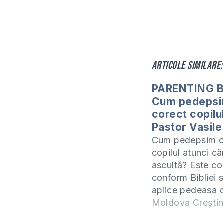
Articole similare:
PARENTING B
Cum pedeps
corect copilul
Pastor Vasile 
Cum pedepsim c
copilul atunci c
ascultă? Este co
conform Bibliei 
aplice pedeasa 
copilului? Dacă 
Moldova Crești
și de ce? Dacă n