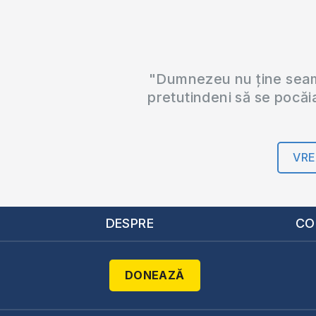
"Dumnezeu nu ține seama
pretutindeni să se pocăi
VRE
DESPRE
CO
DONEAZĂ