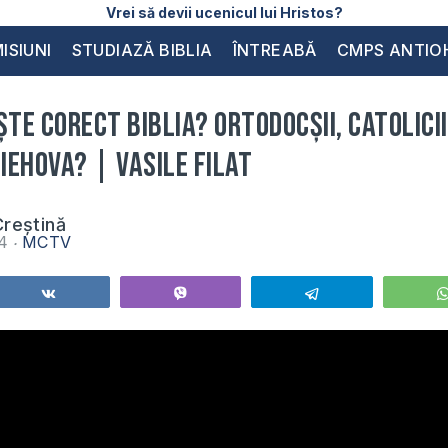
Vrei să devii ucenicul lui Hristos?
ISIUNI
STUDIAZĂ BIBLIA
ÎNTREABĂ
CMPS ANTIO
ște corect Biblia? Ortodocșii, catolicii,
 Iehova? | Vasile Filat
reștină
24
MCTV
Share
Vibe
Telegram