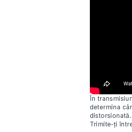
În transmisiu
determina când
distorsionată.
Trimite-ți într