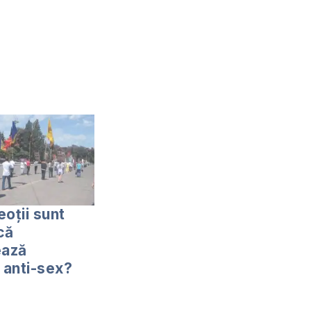
eoţii sunt
 că
ază
e anti-sex?