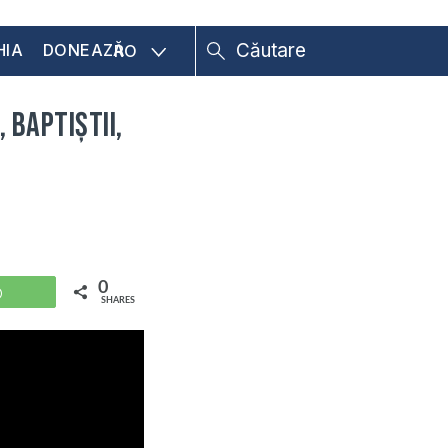
HIA
DONEAZĂ
RO
 baptiștii,
0
WhatsApp
SHARES