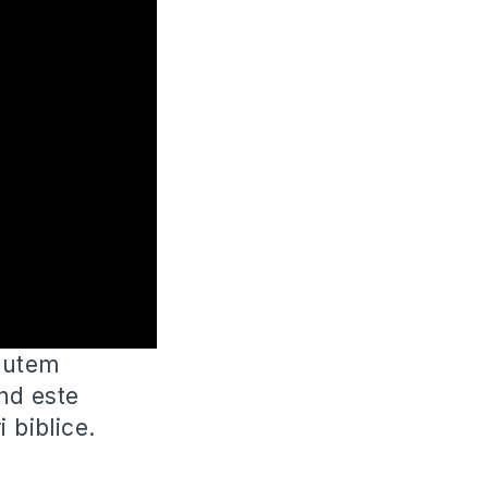
 putem
ând este
 biblice.