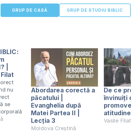
GRUP DE CASĂ
GRUP DE STUDIU BIBLIC
IBLIC:
im
? |
Filat
orect
Abordarea corectă a
De ce pr
ând nu
rect
păcatului |
învinuiţi
să se
Evanghelia după
promove
corporală
Matei Partea II |
atitudin
da, când
nă
Lecția 3
Vasile Filat
u, de ce?
Moldova Creștină