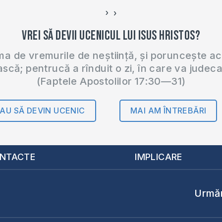
›
‹
Vrei să devii ucenicul lui Isus Hristos?
 de vremurile de neștiință, și poruncește a
ască; pentrucă a rînduit o zi, în care va judec
(Faptele Apostolilor 17:30—31)
AU SĂ DEVIN UCENIC
MAI AM ÎNTREBĂRI
NTACTE
IMPLICARE
Urmăr