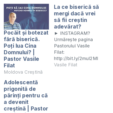
La ce biserică să
mergi dacă vrei
să fii creștin
adevărat?
Pocăit și botezat
► INSTAGRAM?
fără biserică.
Urmărește pagina
Poți lua Cina
Pastorului Vasile
Domnului? |
Filat:
http://bit.ly/2mul2Ml
Pastor Vasile
► ABONEAZĂ-TE la
Vasile Filat
Filat
canalul nostru de
Moldova Creștină
Youtube:
Adolescentă
http://bit.ly/2m6kaNo
prigonită de
În acest video
părinți pentru că
răspund unei
a devenit
persoane care
creștină | Pastor
urmărește canalul