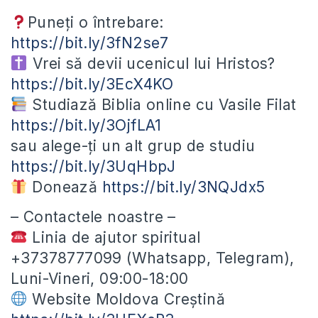
Puneți o întrebare:
https://bit.ly/3fN2se7
Vrei să devii ucenicul lui Hristos?
https://bit.ly/3EcX4KO
Studiază Biblia online cu Vasile Filat
https://bit.ly/3OjfLA1
sau alege-ți un alt grup de studiu
https://bit.ly/3UqHbpJ
Donează
https://bit.ly/3NQJdx5
– Contactele noastre –
Linia de ajutor spiritual
+37378777099 (Whatsapp, Telegram),
Luni-Vineri, 09:00-18:00
Website Moldova Creștină