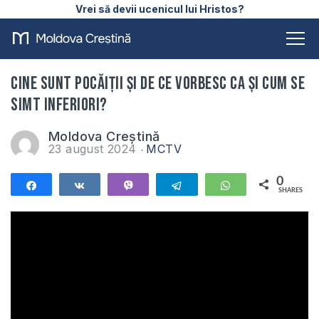
Vrei să devii ucenicul lui Hristos?
Cine sunt pocăiții și de ce vorbesc ca și cum se
simt inferiori?
Moldova Creștină
23 august 2024
MCTV
0
Share
Share
Vibe
Telegram
WhatsApp
SHARES