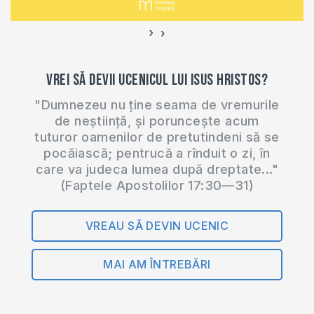
›
‹
Vrei să devii ucenicul lui Isus Hristos?
"Dumnezeu nu ține seama de vremurile
de neștiință, și poruncește acum
tuturor oamenilor de pretutindeni să se
pocăiască; pentrucă a rînduit o zi, în
care va judeca lumea după dreptate..."
(Faptele Apostolilor 17:30—31)
VREAU SĂ DEVIN UCENIC
MAI AM ÎNTREBĂRI