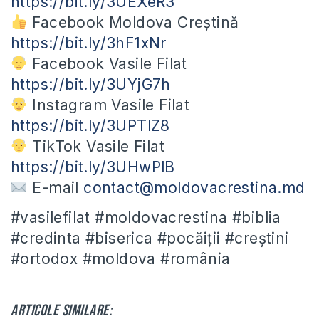
https://bit.ly/3UEXeR3
Facebook Moldova Creștină
https://bit.ly/3hF1xNr
Facebook Vasile Filat
https://bit.ly/3UYjG7h
Instagram Vasile Filat
https://bit.ly/3UPTlZ8
TikTok Vasile Filat
https://bit.ly/3UHwPlB
E-mail
contact@moldovacrestina.md
#vasilefilat #moldovacrestina #biblia
#credinta #biserica #pocăiții #creștini
#ortodox #moldova #românia
Articole similare: