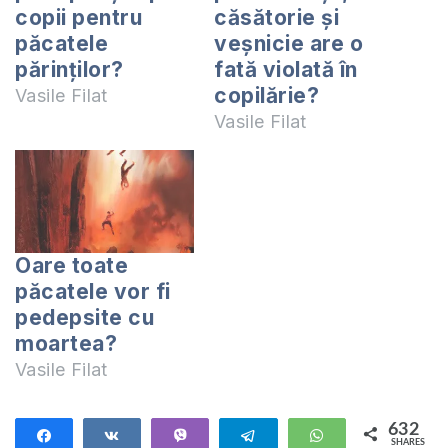
copii pentru
căsătorie şi
păcatele
veşnicie are o
părinţilor?
fată violată în
copilărie?
Vasile Filat
Vasile Filat
Oare toate
păcatele vor fi
pedepsite cu
moartea?
Vasile Filat
632
Share
Share
Vibe
Telegram
WhatsApp
SHARES