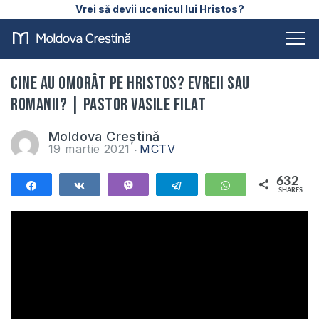
Vrei să devii ucenicul lui Hristos?
Cine au omorât pe Hristos? Evreii sau
Romanii? | Pastor Vasile Filat
Moldova Creștină
19 martie 2021
MCTV
632
Share
Share
Vibe
Telegram
WhatsApp
SHARES
632