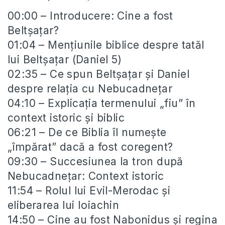
00:00 – Introducere: Cine a fost
Beltșațar?
01:04 – Mențiunile biblice despre tatăl
lui Beltșațar (Daniel 5)
02:35 – Ce spun Beltșațar și Daniel
despre relația cu Nebucadnețar
04:10 – Explicația termenului „fiu” în
context istoric și biblic
06:21 – De ce Biblia îl numește
„împărat” dacă a fost coregent?
09:30 – Succesiunea la tron după
Nebucadnețar: Context istoric
11:54 – Rolul lui Evil-Merodac și
eliberarea lui Ioiachin
14:50 – Cine au fost Nabonidus și regina