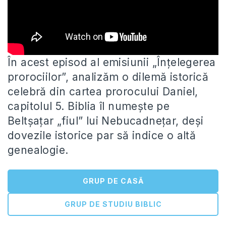
În acest episod al emisiunii „Înțelegerea
prorociilor”, analizăm o dilemă istorică
celebră din cartea prorocului Daniel,
capitolul 5. Biblia îl
numește pe
Beltșațar „fiul” lui Nebucadnețar, deși
dovezile istorice par să indice o altă
genealogie.
GRUP DE CASĂ
GRUP DE STUDIU BIBLIC