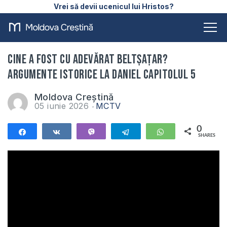
Vrei să devii ucenicul lui Hristos?
Cine a fost cu adevărat Beltșațar?
Argumente istorice la Daniel capitolul 5
Moldova Creștină
05 iunie 2026
MCTV
0
Share
Share
Vibe
Telegram
WhatsApp
SHARES