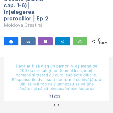
cap. 1-6)|
Înțelegerea
prorociilor | Ep.2
Moldova Creștină
0
Share
Share
Vibe
Telegram
WhatsApp
SHARES
›
‹