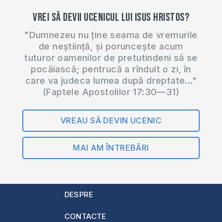
Vrei să devii ucenicul lui Isus Hristos?
"Dumnezeu nu ține seama de vremurile
de neștiință, și poruncește acum
tuturor oamenilor de pretutindeni să se
pocăiască; pentrucă a rînduit o zi, în
care va judeca lumea după dreptate..."
(Faptele Apostolilor 17:30—31)
VREAU SĂ DEVIN UCENIC
MAI AM ÎNTREBĂRI
DESPRE
CONTACTE