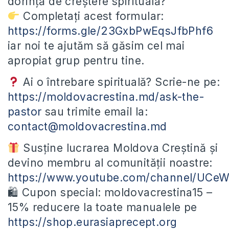
dorință de creștere spirituală?
Completați acest formular:
https://forms.gle/23GxbPwEqsJfbPhf6
iar noi te ajutăm să găsim cel mai
apropiat grup pentru tine.
Ai o întrebare spirituală? Scrie-ne pe:
https://moldovacrestina.md/ask-the-
pastor
sau trimite email la:
contact@moldovacrestina.md
Susține lucrarea Moldova Creștină și
devino membru al comunității noastre:
https://www.youtube.com/channel/UC
🛍 Cupon special: moldovacrestina15 –
15% reducere la toate manualele pe
https://shop.eurasiaprecept.org