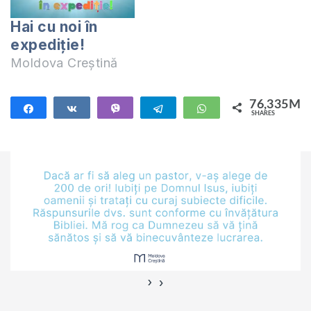
Hai cu noi în
expediție!
Moldova Creștină
76,335M
Share
Share
Vibe
Telegram
WhatsApp
SHARES
76,335M
›
‹