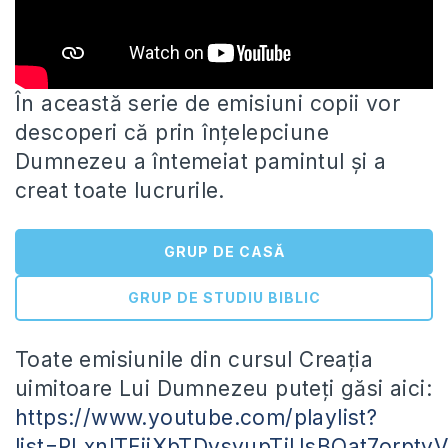
În această serie de emisiuni copii vor
descoperi că prin înțelepciune
Dumnezeu a întemeiat pamintul și a
creat toate lucrurile.
GRUP DE CASĂ
GRUP DE STUDIU BIBLIC
Toate
emisiunile din cursul Creația
uimitoare Lui Dumnezeu puteți găsi aici:
https://www.youtube.com/playlist?
list=PLxnlTFjiXbTDvsyupTiUsBQat7orptv