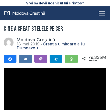
Vrei să devii ucenicul lui Hristos?
Cine a creat stelele pe cer
Moldova Creștină
18 mai 2019
Creația uimitoare a lui
Dumnezeu
76,335M
Share
Share
Vibe
Telegram
WhatsApp
SHARES
76,335M