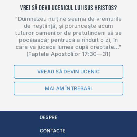
Vrei să devii ucenicul lui Isus Hristos?
"Dumnezeu nu ține seama de vremurile
de neștiință, și poruncește acum
tuturor oamenilor de pretutindeni să se
pocăiască; pentrucă a rînduit o zi, în
care va judeca lumea după dreptate..."
(Faptele Apostolilor 17:30—31)
VREAU SĂ DEVIN UCENIC
MAI AM ÎNTREBĂRI
DESPRE
CONTACTE