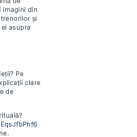
lină de
i imagini din
ntrenorilor și
 ei asupra
eții? Pe
plicații clare
pe de
rituală?
wEqsJfbPhf6
ne.