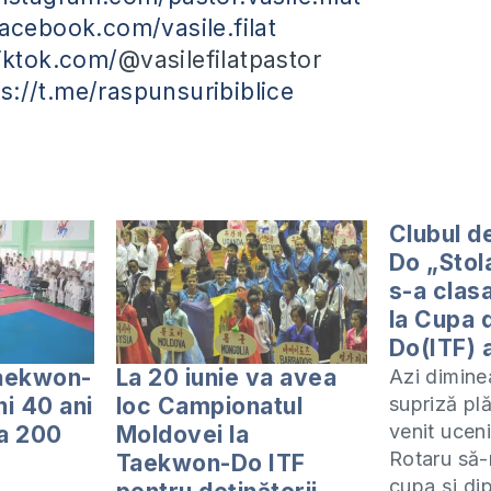
acebook.com/vasile.filat
iktok.com/
@vasilefilatpastor
ps://t.me/raspunsuribiblice
Clubul d
Do „Stol
s-a clasa
la Cupa
Do(ITF) 
aekwon-
La 20 iunie va avea
Azi dimine
ni 40 ani
loc Campionatul
supriză pl
venit ucen
ca 200
Moldovei la
Rotaru să
Taekwon-Do ITF
cupa și di