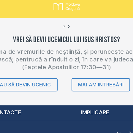
›
‹
Vrei să devii ucenicul lui Isus Hristos?
 de vremurile de neștiință, și poruncește a
ască; pentrucă a rînduit o zi, în care va judec
(Faptele Apostolilor 17:30—31)
AU SĂ DEVIN UCENIC
MAI AM ÎNTREBĂRI
NTACTE
IMPLICARE