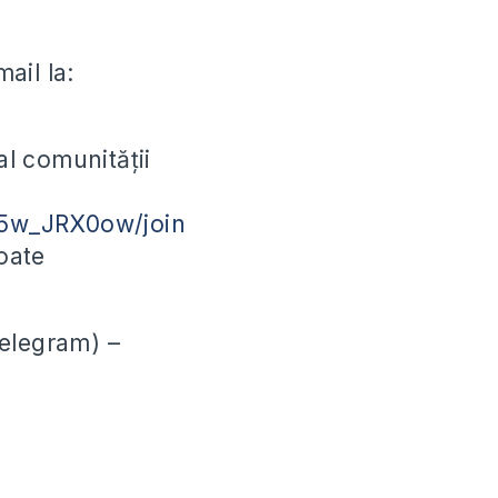
ail la:
l comunității
5w_JRX0ow/join
oate
Telegram) –