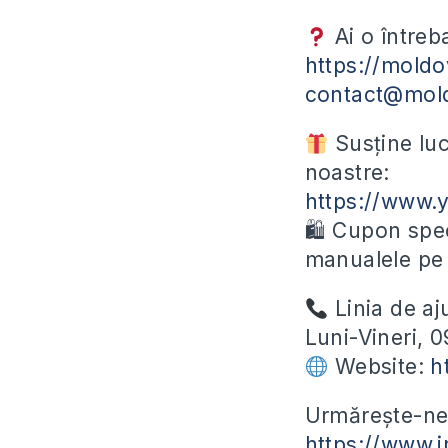
Ai o întreb
https://moldo
contact@mol
Susține luc
noastre:
https://www
🛍 Cupon spec
manualele p
Linia de aj
Luni-Vineri, 
Website:
h
Urmărește-ne ș
https://www.i