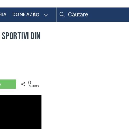
HIA
DONEAZĂ
RO
 sportivi din
0
WhatsApp
SHARES