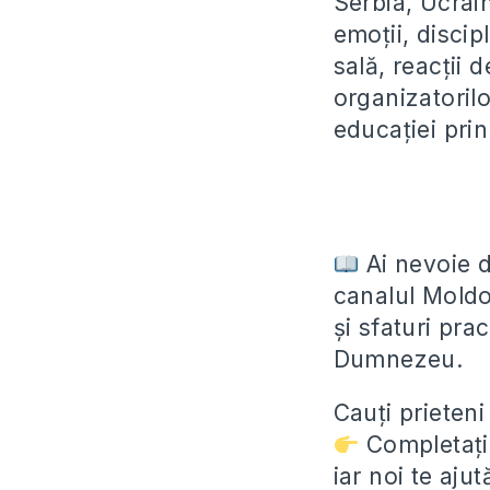
Serbia, Ucrai
emoții, discip
sală, reacții d
organizatoril
educației prin
Ai nevoie d
canalul Moldov
și sfaturi prac
Dumnezeu.
Cauți prieteni
Completați
iar noi te aju