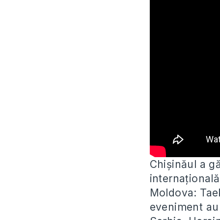
Chișinăul a g
internațional
Moldova:
Tae
eveniment au p