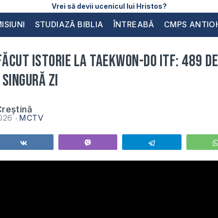
Vrei să devii ucenicul lui Hristos?
ISIUNI
STUDIAZĂ BIBLIA
ÎNTREABĂ
CMPS ANTIO
făcut ISTORIE la Taekwon-Do ITF: 489 de
 singură zi
reștină
2026
MCTV
Share
Vibe
Telegram