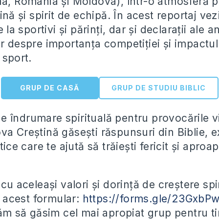
na, România și Moldova), într-o atmosferă p
lină și spirit de echipă. În acest reportaj vez
e la sportivi și părinți, dar și declarații ale a
or despre importanța competiției și impactul
 sport.
GRUP DE CASĂ
GRUP DE STUDIU BIBLIC
e îndrumare spirituală pentru provocările vi
a Creștină găsești răspunsuri din Biblie, ex
tice care te ajută să trăiești fericit și aproa
 cu aceleași valori și dorință de creștere spi
 acest formular:
https://forms.gle/23GxbP
tăm să găsim cel mai apropiat grup pentru ti