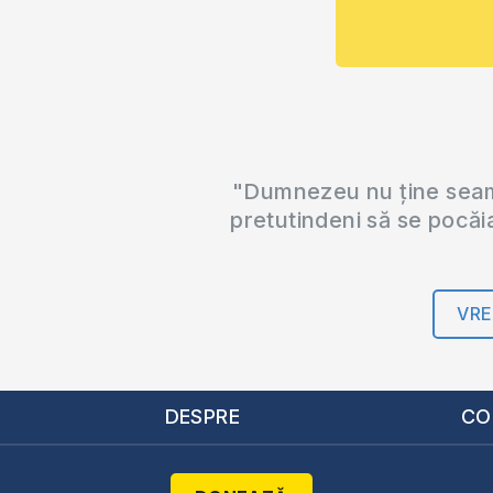
"Dumnezeu nu ține seama
pretutindeni să se pocăi
VRE
DESPRE
CO