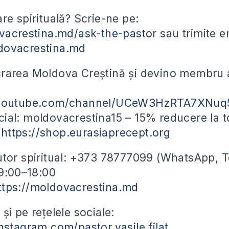
are spirituală? Scrie-ne pe:
vacrestina.md/ask-the-pastor
sau trimite em
dovacrestina.md
rarea Moldova Creștină și devino membru a
.youtube.com/channel/UCeW3HzRTA7XNuq
ial: moldovacrestina15 – 15% reducere la t
e
https://shop.eurasiaprecept.org
utor spiritual: +373 78777099 (WhatsApp, 
09:00–18:00
ttps://moldovacrestina.md
i pe rețelele sociale:
nstagram.com/pastor.vasile.filat