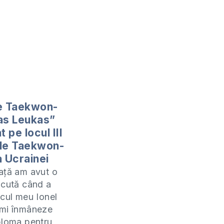
e Taekwon-
as Leukas”
t pe locul III
 de Taekwon-
a Ucrainei
ață am avut o
ăcută când a
icul meu Ionel
-mi înmâneze
ploma pentru