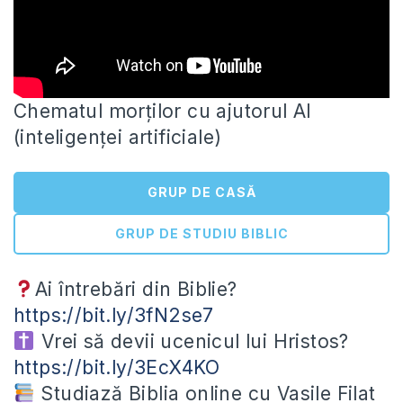
Chematul morților cu ajutorul AI
(inteligenței artificiale)
GRUP DE CASĂ
GRUP DE STUDIU BIBLIC
Ai întrebări din Biblie?
https://bit.ly/3fN2se7
Vrei să devii ucenicul lui
Hristos?
https://bit.ly/3EcX4KO
Studiază Biblia online cu Vasile Filat