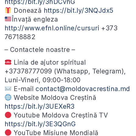
https://bit.ly/3hDCvhG
Donează
https://bit.ly/3NQJdx5
Învață engleza
http://www.efnl.online/cursuri
+373
76718882
– Contactele noastre –
Linia de ajutor spiritual
+37378777099 (Whatsapp, Telegram),
Luni-Vineri, 09:00-18:00
E-mail
contact@moldovacrestina.md
Website Moldova Creștină
https://bit.ly/3UEXeR3
Youtube Moldova Creștină TV
https://bit.ly/3E3QGnG
YouTube Misiune Mondială