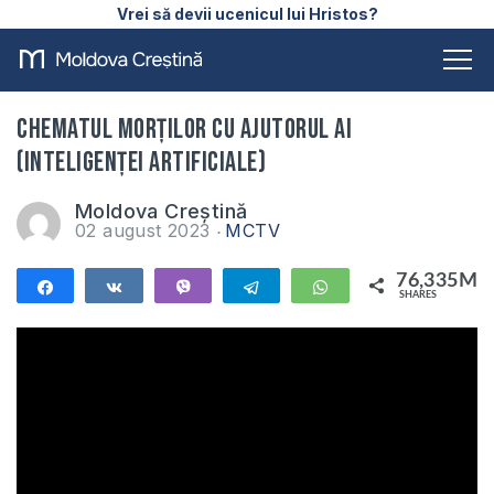
Vrei să devii ucenicul lui Hristos?
Chematul morților cu ajutorul AI
(inteligenței artificiale)
Moldova Creștină
02 august 2023
MCTV
76,335M
Share
Share
Vibe
Telegram
WhatsApp
SHARES
76,335M