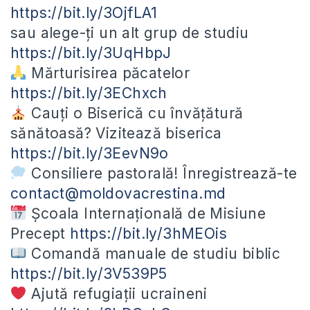
https://bit.ly/3OjfLA1
sau alege-ți un alt grup de studiu
https://bit.ly/3UqHbpJ
Mărturisirea păcatelor
https://bit.ly/3EChxch
Cauți o Biserică cu învățătură
sănătoasă? Vizitează biserica
https://bit.ly/3EevN9o
Consiliere pastorală! Înregistrează-te
contact@moldovacrestina.md
Școala Internațională de Misiune
Precept
https://bit.ly/3hMEOis
Comandă manuale de studiu biblic
https://bit.ly/3V539P5
Ajută refugiații ucraineni