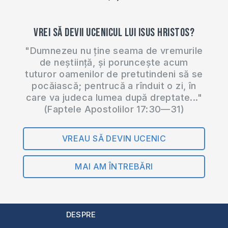
Urmărește pagina…
Vrei să devii ucenicul lui Isus Hristos?
"Dumnezeu nu ține seama de vremurile
de neștiință, și poruncește acum
tuturor oamenilor de pretutindeni să se
pocăiască; pentrucă a rînduit o zi, în
care va judeca lumea după dreptate..."
(Faptele Apostolilor 17:30—31)
VREAU SĂ DEVIN UCENIC
MAI AM ÎNTREBĂRI
DESPRE