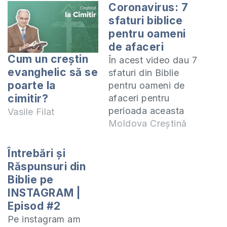
Coronavirus: 7
sfaturi biblice
pentru oameni
de afaceri
Cum un creștin
În acest video dau 7
evanghelic să se
sfaturi din Biblie
poarte la
pentru oameni de
cimitir?
afaceri pentru
perioada aceasta
Vasile Filat
Lecția despre
Moldova Creștină
coronavirus: RO -
https://ro.scribd.com/do
Întrebări și
ie-Coronavirus RU -
Răspunsuri din
https://ro.scribd.com/doc
Biblie pe
Урок-коронавирус
INSTAGRAM |
ENG -
Episod #2
https://ro.scribd.com/do
Pe instagram am
Lesson Devino