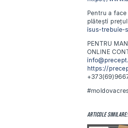
Pentru a face 
plătești prețu
isus-trebuie-s
PENTRU MANU
ONLINE CONT
info@precept
https://prece
+373(69)966
#moldovacrest
Articole similare: