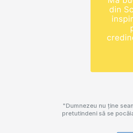
"Dumnezeu nu ține seama
pretutindeni să se pocăi