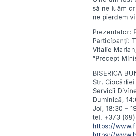
să ne luăm cr
ne pierdem vi
Prezentator: P
Participanți:
Vitalie Marian
”Precept Mini
BISERICA BU
Str. Ciocârli
Servicii Divin
Duminică, 14:
Joi, 18:30 – 
tel. +373 (68
https://www.
https://www.