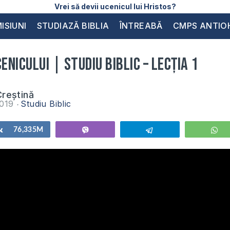
Vrei să devii ucenicul lui Hristos?
ISIUNI
STUDIAZĂ BIBLIA
ÎNTREABĂ
CMPS ANTIO
nicului | Studiu Biblic – Lecția 1
reștină
2019
Studiu Biblic
Share
76,335M
Vibe
Telegram
W