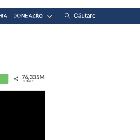
HIA
DONEAZĂ
RO
76,335M
hatsApp
SHARES