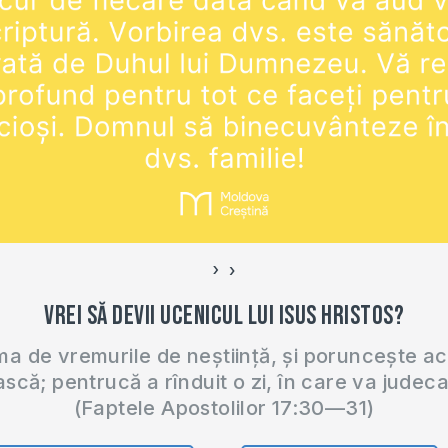
›
‹
Vrei să devii ucenicul lui Isus Hristos?
 de vremurile de neștiință, și poruncește a
ască; pentrucă a rînduit o zi, în care va judec
(Faptele Apostolilor 17:30—31)