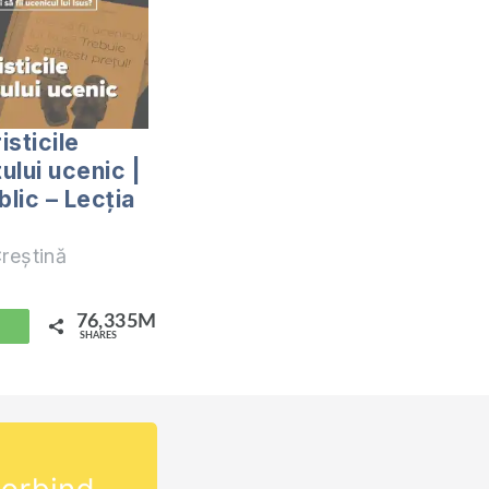
isticile
ului ucenic |
blic – Lecția
reștină
76,335M
hatsApp
SHARES