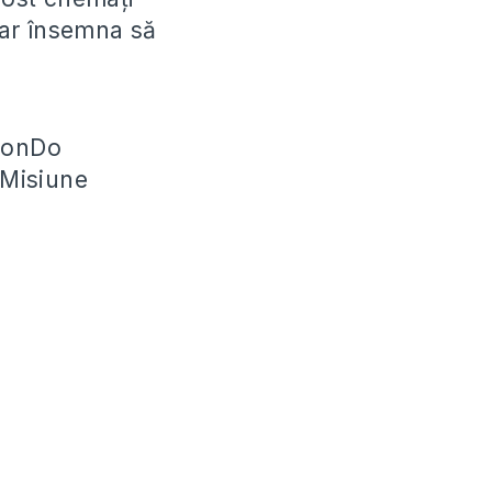
 ar însemna să
kwonDo
 Misiune