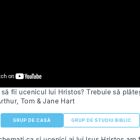
ă fii ucenicul lui Hristos? Trebuie să plăteș
rthur, Tom & Jane Hart
GRUP DE CASĂ
GRUP DE STUDIU BIBLIC
 chemați
ca și ucenici ai lui Isus Hristos am