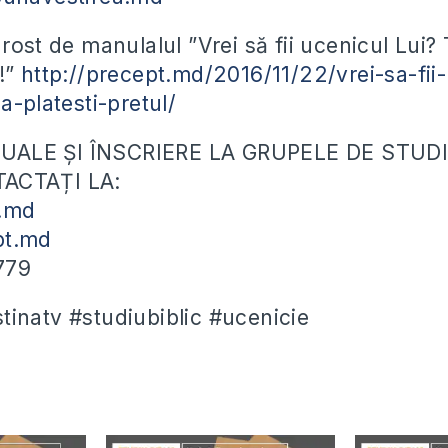
rost de manulalul ”Vrei să fii ucenicul Lui?
l!”
http://precept.md/2016/11/22/vrei-sa-fii-
a-platesti-pretul/
ALE ȘI ÎNSCRIERE LA GRUPELE DE STUDI
ACTAȚI LA:
.md
pt.md
779
inatv #studiubiblic #ucenicie