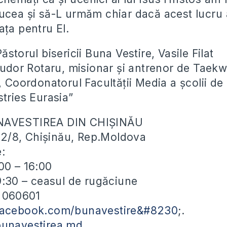
ucea și să-L urmăm chiar dacă acest lucru
ața pentru El.
ăstorul bisericii Buna Vestire, Vasile Filat
 Tudor Rotaru, misionar și antrenor de Tae
, Coordonatorul Facultății Media a școlii de
stries Eurasia”
NAVESTIREA DIN CHIȘINĂU
ei 2/8, Chișinău, Rep.Moldova
e:
00 – 16:00
19:30 – ceasul de rugăciune
) 060601
facebook.com/bunavestire&#8230
;.
bunavestirea.md