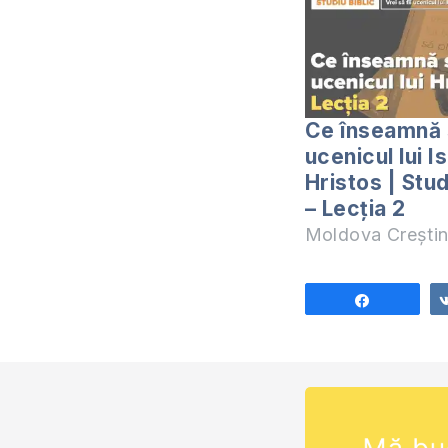
Ce înseamnă s
ucenicul lui I
Hristos | Stud
– Lecția 2
Moldova Crești
Share