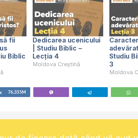
ă fii
Dedicarea ucenicului
Caracter
sus
| Studiu Biblic –
adevărat
iu Biblic
Lecția 4
Studiu Bi
3
Moldova Creștină
nă
Moldova C
Share
76,335M
Vibe
Telegram
W