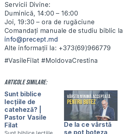
Servicii Divine:
Duminică, 14:00 – 16:00
Joi, 19:30 – ora de rugăciune
Comandați manuale de studiu biblic la
info@precept.md
Alte informații la: +373(69)966779
#VasileFilat #MoldovaCrestina
Articole similare:
Sunt biblice
lecțiile de
cateheză? |
Pastor Vasile
De la ce vârstă
Filat
se pot boteza
Sunt biblice lecțiile