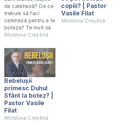
copiii? | Pastor
de cateheză? De ce
Vasile Filat
trebuie să faci
cateheză pentru a te
Moldova Creștină
boteza? Te invit să
studiem împreună
Moldova Creștină
epistola 2 Corinteni.
Studiul acesta îl
predau online
(ZOOM) în fiecare zi
de miercuri la orele
19:00. Manualul
Bebelușii
după care studiem
primesc Duhul
poate fi procurat la
Sfânt la botez? |
adresa:
Pastor Vasile
https://shop.eurasiaprecept.org/produs/2-
Filat
corinteni-precept-
Moldova Creștină
moldova/ În format
PDF:…