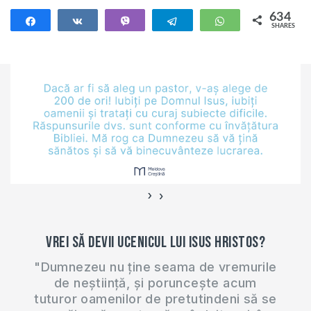
634
Share
Share
Vibe
Telegram
WhatsApp
SHARES
634
›
‹
Vrei să devii ucenicul lui Isus Hristos?
"Dumnezeu nu ține seama de vremurile
de neștiință, și poruncește acum
tuturor oamenilor de pretutindeni să se