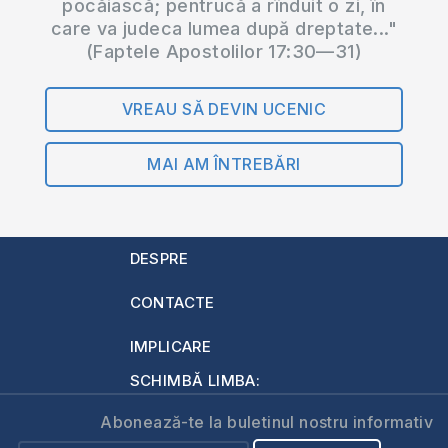
pocăiască; pentrucă a rînduit o zi, în
care va judeca lumea după dreptate..."
(Faptele Apostolilor 17:30—31)
VREAU SĂ DEVIN UCENIC
MAI AM ÎNTREBĂRI
DESPRE
CONTACTE
IMPLICARE
SCHIMBĂ LIMBA:
Abonează-te la buletinul nostru informativ