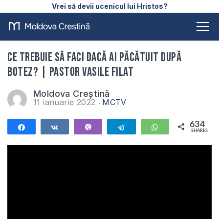
Vrei să devii ucenicul lui Hristos?
Ce trebuie să faci dacă ai păcătuit după
botez? | Pastor Vasile Filat
Moldova Creștină
11 ianuarie 2022
MCTV
634
Share
Share
Vibe
Telegram
WhatsApp
SHARES
634