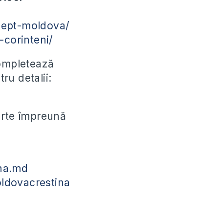
cept-moldova/
-corinteni/
completează
ru detalii:
parte împreună
na.md
ldovacrestina