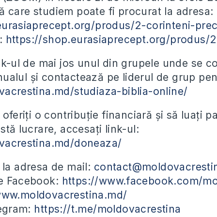
 care studiem poate fi procurat la adresa:
eurasiaprecept.org/produs/2-corinteni-pre
F:
https://shop.eurasiaprecept.org/produs/2
ink-ul de mai jos unul din grupele unde se 
alul și contactează pe liderul de grup pent
vacrestina.md/studiaza-biblia-online/
 oferiți o contribuție financiară și să luați 
stă lucrare, accesați link-ul:
ovacrestina.md/doneaza/
 la adresa de mail:
contact@moldovacresti
pe Facebook:
https://www.facebook.com/mo
/www.moldovacrestina.md/
legram:
https://t.me/moldovacrestina