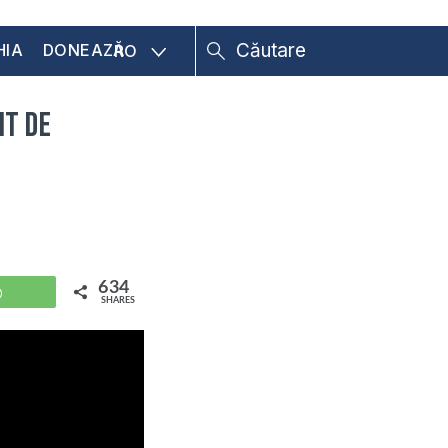
HIA
DONEAZĂ
RO
it de
634
WhatsApp
SHARES