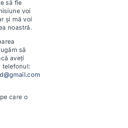
e să fie
emisiune voi
ar și mă voi
ea noastră.
narea
 rugăm să
acă aveți
 telefonul:
md@gmail.com
 pe care o