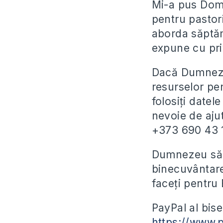
Mi-a pus Dom
pentru pastori
aborda săptămâ
expune cu priv
Dacă Dumneze
resurselor pen
folosiți datel
nevoie de ajut
+373 690 43 1
Dumnezeu să r
binecuvântare
faceți pentru 
PayPal al biser
https://www.