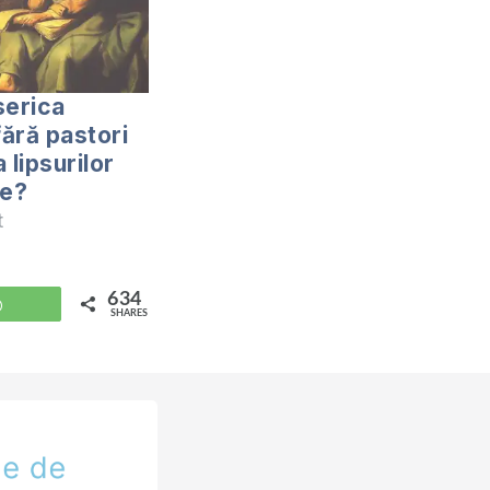
serica
ără pastori
 lipsurilor
re?
at
634
WhatsApp
SHARES