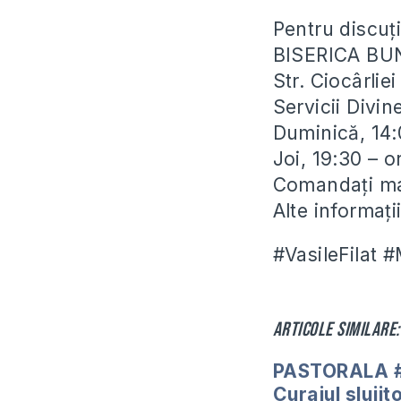
Pentru discuți
BISERICA BU
Str. Ciocârli
Servicii Divin
Duminică, 14:
Joi, 19:30 – 
Comandați man
Alte informaț
#VasileFilat 
Articole similare:
PASTORALA #
Curajul slujit