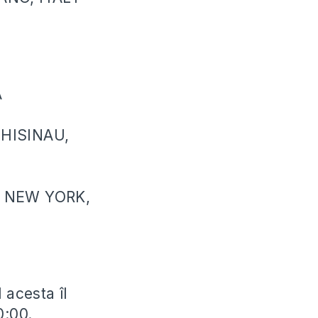
A
CHISINAU,
, NEW YORK,
 acesta îl
0:00.