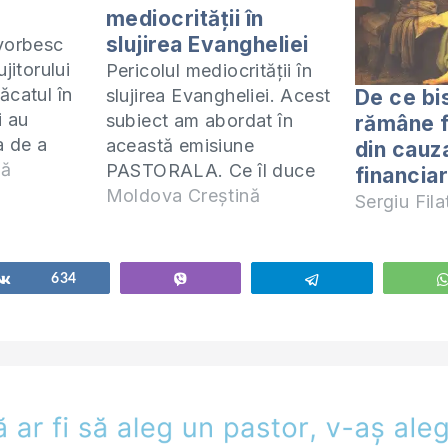
mediocrității în
slujirea Evangheliei
 vorbesc
jitorului
Pericolul mediocrității în
ăcatul în
De ce bi
slujirea Evangheliei. Acest
i au
subiect am abordat în
rămâne f
a de a
această emisiune
din cauza
 din
nă
PASTORALA. Ce îl duce
financia
iesc în
pe un slujitor al
Moldova Creștină
Sergiu Fil
itudine cu
Evangheliei în
 oameni.
mediocritate, cât de
ă emisiune
periculoasă este aceasta
Share
634
Vibe
Telegram
 cum pot fi
și cum poți găsi ieșire de
nvățături
acolo? Aflați răspunsul în
această ediție. Mi-a pus
Domnul pe inimă să fac o
emisiune specială…