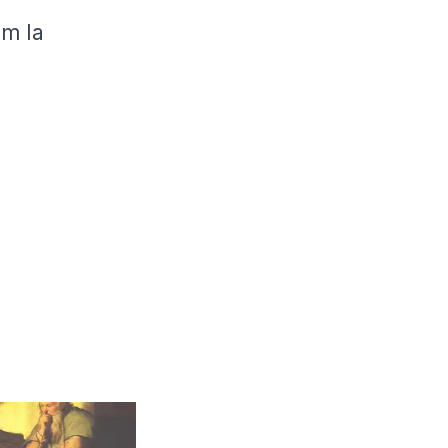
ăm la