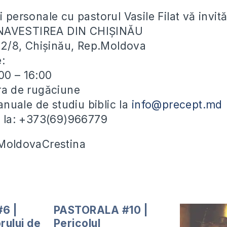
i personale cu pastorul Vasile Filat vă invit
NAVESTIREA DIN CHIȘINĂU
ei 2/8, Chișinău, Rep.Moldova
e:
00 – 16:00
ora de rugăciune
uale de studiu biblic la
info@precept.md
ii la: +373(69)966779
#MoldovaCrestina
6 |
PASTORALA #10 |
orului de
Pericolul