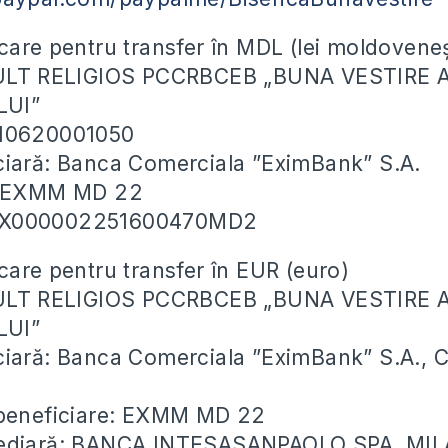
care pentru transfer în MDL (lei moldoveneș
CULT RELIGIOS PCCRBCEB „BUNA VESTIRE 
LUI”
010620001050
ciară: Banca Comerciala ”EximBank” S.A.
: EXMM MD 22
EX000002251600470MD2
care pentru transfer în EUR (euro)
CULT RELIGIOS PCCRBCEB „BUNA VESTIRE 
LUI”
ciară: Banca Comerciala ”EximBank” S.A., 
 beneficiare: EXMM MD 22
mediară: BANCA INTESASANPAOLO SPA, MIL