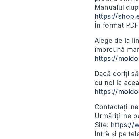
Manualul după
https://shop.
În format PD
Alege de la l
împreună manu
https://moldo
Dacă doriți să
cu noi la acea
https://mold
Contactați-ne
Urmăriți-ne 
Site:
https:/
Intră și pe te