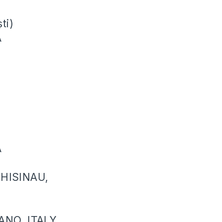
ti)
A
A
CHISINAU,
ANO, ITALY