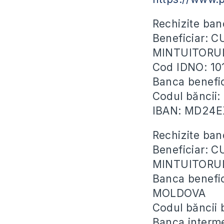
Rechizite ban
Beneficiar: 
MINTUITORU
Cod IDNO: 1
Banca benefi
Codul băncii
IBAN: MD24
Rechizite ban
Beneficiar: 
MINTUITORU
Banca benefi
MOLDOVA
Codul băncii
Banca inter