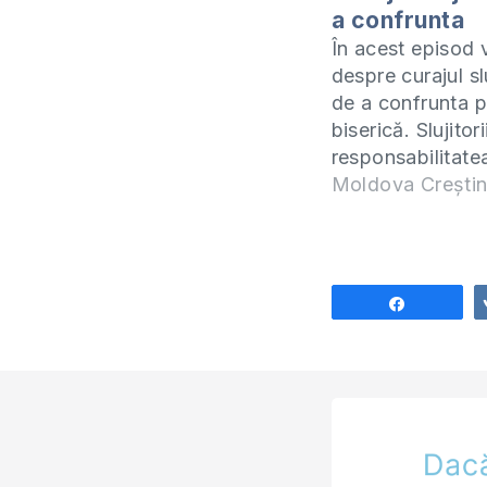
a confrunta
În acest episod
despre curajul slu
de a confrunta p
biserică. Slujitori
responsabilitate
confrunta pe cei
Moldova Crești
biserică care tră
păcat și să ia at
privire la acești
Vedeți în aceast
Share
motivele și felul
aplicate aceste î
în…