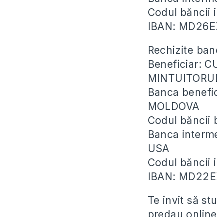
Codul băncii
IBAN: MD26
Rechizite ban
Beneficiar: 
MINTUITORU
Banca benefi
MOLDOVA
Codul băncii
Banca inter
USA
Codul băncii
IBAN: MD22
Te invit să st
predau online