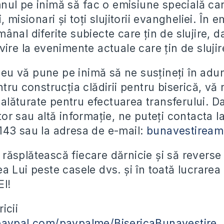
nul pe inimă să
fac o emisiune specială car
, misionari și toți slujitorii evangheliei. În 
nal diferite subiecte care țin de slujire, d
ire la evenimente actuale care țin de slujir
u vă pune pe inimă să ne susțineți în adu
tru construcția clădirii pentru biserică, vă
e alăturate pentru efectuarea transferului. D
or sau altă informație, ne puteți contacta la
43 sau la adresa de e-mail:
bunavestirea
ăsplătească fiecare dărnicie și să reverse
a Lui peste casele dvs. și în toată lucrarea
El!
icii
paypal.com/paypalme/BisericaBunavestire