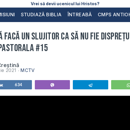
Vrei să devii ucenicul lui Hristos?
ISIUNI
STUDIAZĂ BIBLIA
ÎNTREABĂ
CMPS ANTIO
ă facă un slujitor ca să nu fie disprețu
 PASTORALA #15
reștină
ie 2021
MCTV
Share
634
Vibe
Telegram