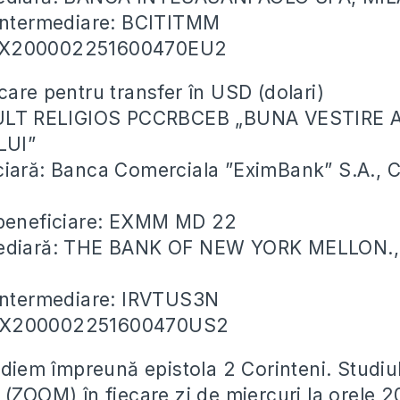
 intermediare: BCITITMM
EX200002251600470EU2
care pentru transfer în USD (dolari)
CULT RELIGIOS PCCRBCEB „BUNA VESTIRE 
LUI”
ciară: Banca Comerciala ”EximBank” S.A., 
 beneficiare: EXMM MD 22
mediară: THE BANK OF NEW YORK MELLON.
 intermediare: IRVTUS3N
EX200002251600470US2
udiem împreună epistola 2 Corinteni. Studiul
 (ZOOM) în fiecare zi de miercuri la orele 2