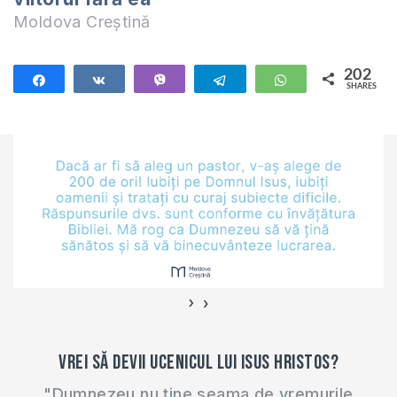
Moldova Creștină
202
Share
Share
Vibe
Telegram
WhatsApp
SHARES
202
›
‹
Vrei să devii ucenicul lui Isus Hristos?
"Dumnezeu nu ține seama de vremurile