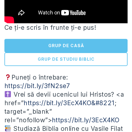
Ce ți-e scris în frunte ți-e pus!
GRUP DE CASĂ
GRUP DE STUDIU BIBLIC
Puneți o întrebare:
https://bit.ly/3fN2se7
Vrei să devii ucenicul lui Hristos? <a
href=”
https://bit.ly/3EcX4KO&#8221
;
target=”_blank”
rel=”nofollow”>
https://bit.ly/3EcX4KO
Studiază Biblia online cu Vasile Filat