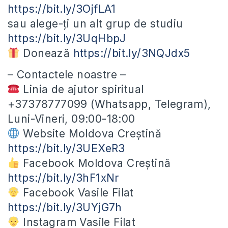
https://bit.ly/3OjfLA1
sau alege-ți un alt grup de studiu
https://bit.ly/3UqHbpJ
Donează
https://bit.ly/3NQJdx5
– Contactele noastre –
Linia de ajutor spiritual
+37378777099 (Whatsapp, Telegram),
Luni-Vineri, 09:00-18:00
Website Moldova Creștină
https://bit.ly/3UEXeR3
Facebook Moldova Creștină
https://bit.ly/3hF1xNr
Facebook Vasile Filat
https://bit.ly/3UYjG7h
Instagram Vasile Filat