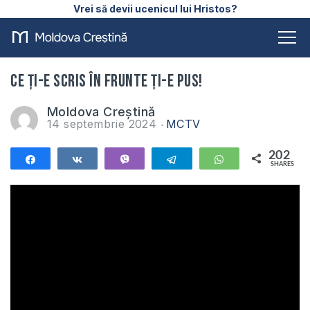
Vrei să devii ucenicul lui Hristos?
Ce ți-e scris în frunte ți-e pus!
Moldova Creștină
14 septembrie 2024
MCTV
202
Share
Share
Vibe
Telegram
WhatsApp
SHARES
202