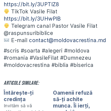
https://bit.ly/3UPTlZ8
TikTok Vasile Filat
https://bit.ly/3UHwPlB
Telegram canal Pastor Vasile Filat
@raspunsuribiblice
E-mail
contact@moldovacrestina.md
#scris #soarta #alegeri #moldova
#romania #VasileFilat #Dumnezeu
#moldovacrestina #biblia #biserica
Articole similare:
Întărește-ți
Oamenii refuză
credința
să-ți achite
munca. Îi ierți,
Invităm să vă