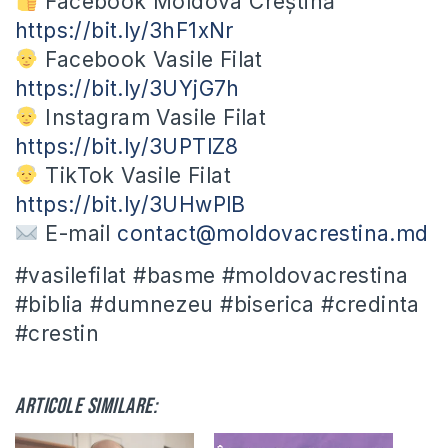
Facebook Moldova Creștină
https://bit.ly/3hF1xNr
Facebook Vasile Filat
https://bit.ly/3UYjG7h
Instagram Vasile Filat
https://bit.ly/3UPTlZ8
TikTok Vasile Filat
https://bit.ly/3UHwPlB
E-mail
contact@moldovacrestina.md
#vasilefilat #basme #moldovacrestina
#biblia #dumnezeu #biserica #credinta
#crestin
Articole similare: