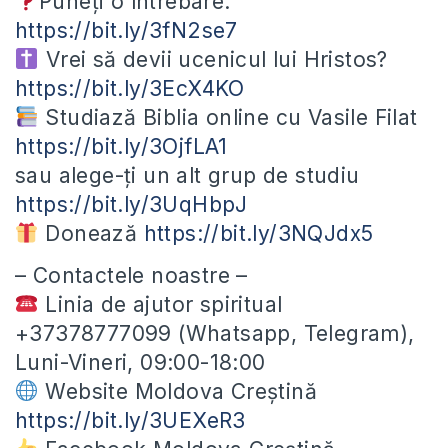
Puneți o întrebare:
https://bit.ly/3fN2se7
Vrei să devii ucenicul lui Hristos?
https://bit.ly/3EcX4KO
Studiază Biblia online cu Vasile Filat
https://bit.ly/3OjfLA1
sau alege-ți un alt grup de studiu
https://bit.ly/3UqHbpJ
Donează
https://bit.ly/3NQJdx5
– Contactele noastre –
Linia de ajutor spiritual
+37378777099 (Whatsapp, Telegram),
Luni-Vineri, 09:00-18:00
Website Moldova Creștină
https://bit.ly/3UEXeR3