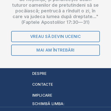
tuturor oamenilor de pretutindeni să se
pocăiască; pentrucă a rînduit o zi, în
care va judeca lumea după dreptate..."
(Faptele Apostolilor 17:30—31)
VREAU SĂ DEVIN UCENIC
MAI AM ÎNTREBĂRI
DESPRE
CONTACTE
IMPLICARE
SCHIMBĂ LIMBA: