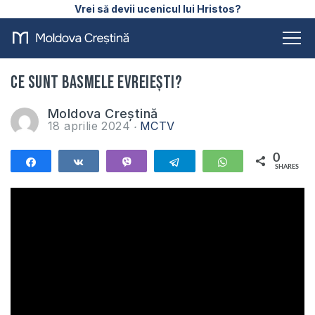
Vrei să devii ucenicul lui Hristos?
Ce sunt basmele evreiești?
Moldova Creștină
18 aprilie 2024
MCTV
0
Share
Share
Vibe
Telegram
WhatsApp
SHARES