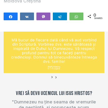
Moldova Creștină
0
Share
Share
Vibe
Telegram
WhatsApp
SHARES
›
‹
Vrei să devii ucenicul lui Isus Hristos?
"Dumnezeu nu ține seama de vremurile
de neștiință, și poruncește acum