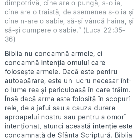
dimpotrivă, cine are o pungă, s-o ia,
cine are o traistă, de asemenea s-o ia și
cine n-are o sabie, să-și vândă haina, și
să-și cumpere o sabie.” (Luca 22:35-
36)
Biblia nu condamnă armele, ci
condamnă
intenția
omului care
folosește armele. Dacă este pentru
autoapărare, este un lucru necesar înt-
o lume rea și periculoasă în care trăim.
Însă dacă arma este folosită în scopuri
rele, de a jefui sau a cauza durere
aproapelui nostru sau pentru a omorî
intenționat, atunci această
intenție
este
condamnată de Sfânta Scriptură. Biblia