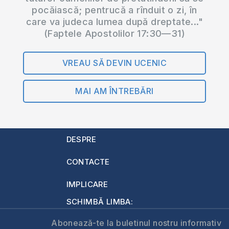
pocăiască; pentrucă a rînduit o zi, în
care va judeca lumea după dreptate..."
(Faptele Apostolilor 17:30—31)
VREAU SĂ DEVIN UCENIC
MAI AM ÎNTREBĂRI
DESPRE
CONTACTE
IMPLICARE
SCHIMBĂ LIMBA:
Abonează-te la buletinul nostru informativ