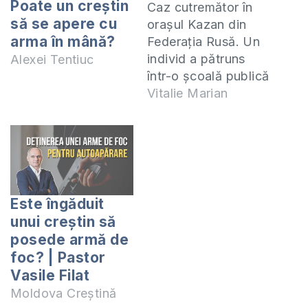
Poate un creștin
Caz cutremător în
să se apere cu
orașul Kazan din
arma în mână?
Federația Rusă. Un
individ a pătruns
Alexei Tentiuc
într-o școală publică
în timpul orelor și a
Vitalie Marian
împușcat mortal 9
persoane,
majoritatea fiind
copii. 32 de
persoane au fost
rănite. Potrivit
Este îngăduit
presei ruse,
unui creștin să
atacatorul se
posede armă de
numește Ilnaz
foc? | Pastor
Renatovich
Vasile Filat
Galyaviev, în vârstă
Moldova Creștină
de 19 ani. În urmă