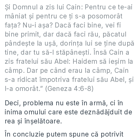
Și Domnul a zis lui Cain: Pentru ce te-ai
mâniat și pentru ce ți s-a posomorât
fața? Nu-i așa? Dacă faci bine, vei fi
bine primit, dar dacă faci rău, păcatul
pândește la ușă, dorința lui se ține după
tine, dar tu să-l stăpânești. Însă Cain a
zis fratelui său Abel: Haidem să ieșim la
câmp. Dar pe când erau la câmp, Cain
s-a ridicat împotriva fratelui său Abel, și
l-a omorât.” (Geneza 4:6-8)
Deci, problema nu este în armă, ci în
inima omului care este deznădăjduit de
rea și înșelătoare.
În concluzie putem spune că potrivit