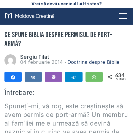
Vrei să devii ucenicul lui Hristos?
Ce spune Biblia despre permisul de port-
armă?
Sergiu Filat
04 februarie 2014
Doctrina despre Biblie
634
Share
Share
Vibe
Telegram
WhatsApp
SHARES
634
Întrebare:
Spuneți-mi, vă rog, este creștinește să
avem permis de port-armă? Un membru
al familiei mele urmează să devină
paznic și în curînd va avea permis de