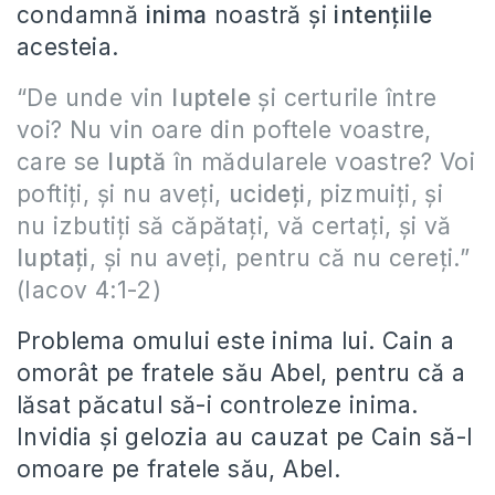
condamnă
inima
noastră și
intențiile
acesteia.
“De unde vin
luptele
și certurile între
voi? Nu vin oare din poftele voastre,
care se
luptă
în mădularele voastre? Voi
poftiți, și nu aveți,
ucideți
, pizmuiți, și
nu izbutiți să căpătați, vă certați, și vă
luptați
, și nu aveți, pentru că nu cereți.”
(Iacov 4:1-2)
Problema omului este inima lui. Cain a
omorât pe fratele său Abel, pentru că a
lăsat păcatul să-i controleze inima.
Invidia și gelozia au cauzat pe Cain să-l
omoare pe fratele său, Abel.