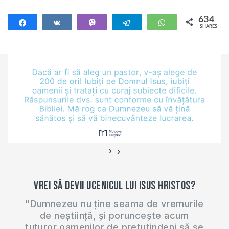
cu…
634
Share
Share
Vibe
Telegram
WhatsApp
SHARES
634
›
‹
Vrei să devii ucenicul lui Isus Hristos?
"Dumnezeu nu ține seama de vremurile
de neștiință, și poruncește acum
tuturor oamenilor de pretutindeni să se