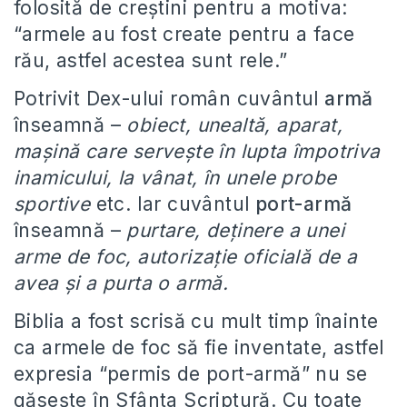
folosită de creștini pentru a motiva:
“armele au fost create pentru a face
rău, astfel acestea sunt rele.”
Potrivit Dex-ului român cuvântul
armă
înseamnă –
obiect, unealtă, aparat,
mașină care servește în lupta împotriva
inamicului, la vânat, în unele probe
sportive
etc. Iar cuvântul
port-armă
înseamnă –
purtare, deținere a unei
arme de foc, autorizație oficială de a
avea și a purta o armă.
Biblia a fost scrisă cu mult timp înainte
ca armele de foc să fie inventate, astfel
expresia “permis de port-armă” nu se
găsește în Sfânta Scriptură. Cu toate