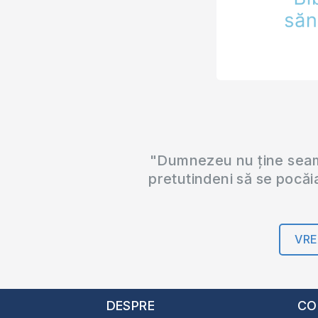
"Dumnezeu nu ține seama
pretutindeni să se pocăi
VRE
DESPRE
CO