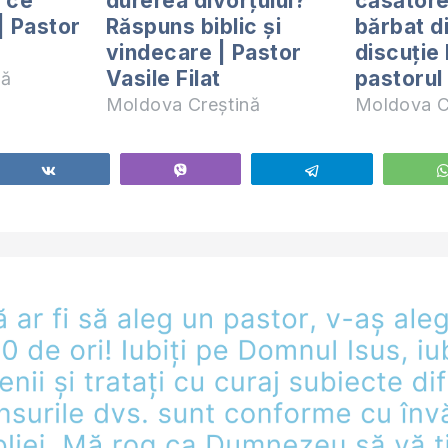
ă ce
durerea divorțului?
căsătore
| Pastor
Răspuns biblic și
bărbat d
vindecare | Pastor
discuție
Vasile Filat
pastorul 
nă
Moldova Creștină
Moldova C
Share
Vibe
Telegram