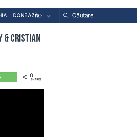
HIA
DONEAZĂ
RO
y & Cristian
0
WhatsApp
SHARES