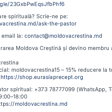
s.gle/23GxbPwEqsJfbPhf6
are spirituală? Scrie-ne pe:
vacrestina.md/ask-the-pastor
 email la:
contact@moldovacrestina.md
rarea Moldova Creștină și devino membru a
restina
ial: moldovacrestina15 – 15% reducere la t
e
https://shop.eurasiaprecept.org
utor spiritual: +373 78777099 (WhatsApp, 
09:00–18:00
ttps://moldovacrestina.md