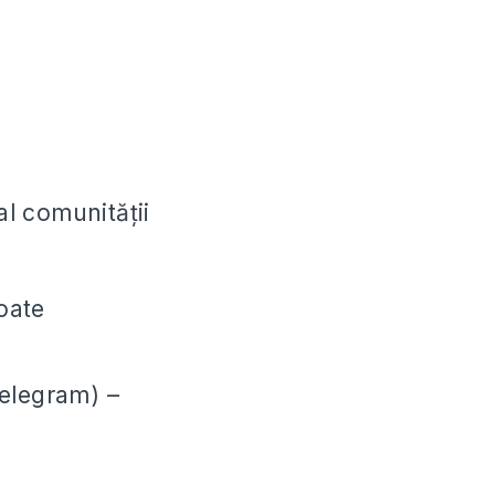
l comunității
oate
Telegram) –