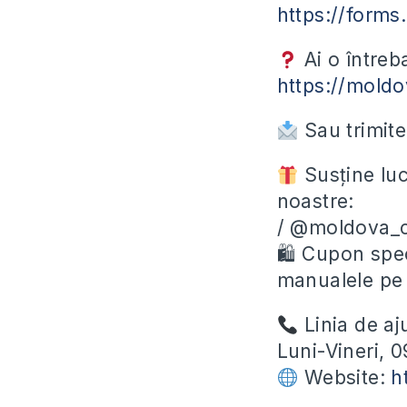
https://form
Ai o întreb
https://moldo
Sau trimite
Susține luc
noastre:
/ @moldova_c
🛍 Cupon spec
manualele p
Linia de aj
Luni-Vineri, 
Website:
h