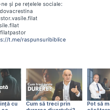
e și pe rețelele sociale:
dovacrestina
tor.vasile.filat
le.filat
filatpastor
ps://t.me/raspunsuribiblice
ință cu
Cum să treci prin
Pot să m