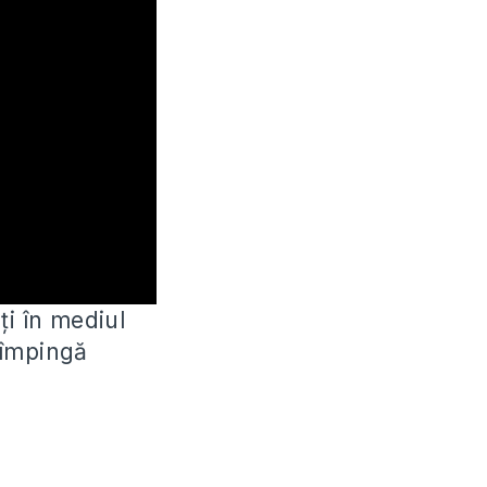
ți în mediul
 împingă