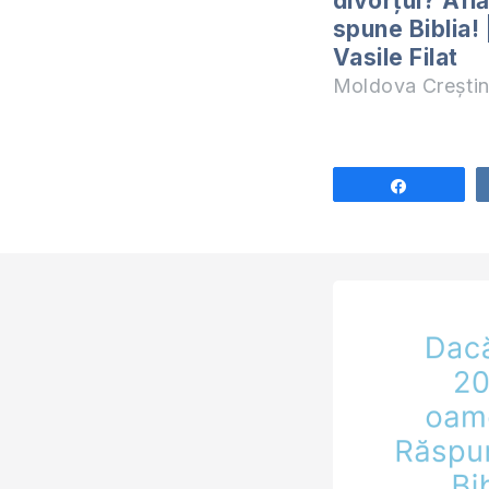
divorțul? Afl
spune Biblia! 
Vasile Filat
Moldova Crești
Share