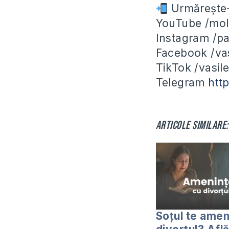
Urmărește-n
YouTube /mol
Instagram /pas
Facebook /vasi
TikTok /vasile
Telegram
htt
Articole similare:
Soțul te amen