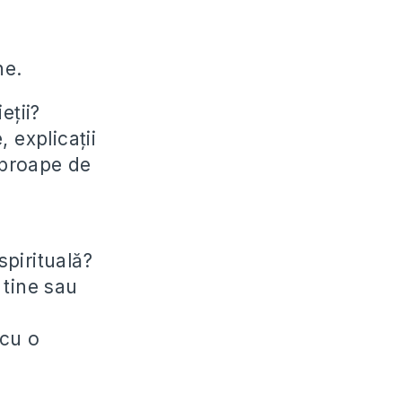
ne.
eții?
 explicații
 aproape de
spirituală?
 tine sau
 cu o