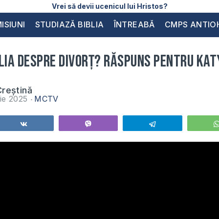
Vrei să devii ucenicul lui Hristos?
ISIUNI
STUDIAZĂ BIBLIA
ÎNTREABĂ
CMPS ANTIO
lia despre divorț? Răspuns pentru Kat
reștină
ie 2025
MCTV
Share
Vibe
Telegram