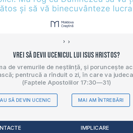
›
‹
Vrei să devii ucenicul lui Isus Hristos?
 de vremurile de neștiință, și poruncește a
ască; pentrucă a rînduit o zi, în care va judec
(Faptele Apostolilor 17:30—31)
AU SĂ DEVIN UCENIC
MAI AM ÎNTREBĂRI
NTACTE
IMPLICARE