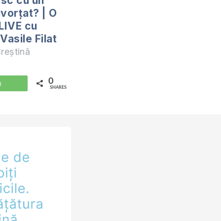
sc cu un
ivorțat? | O
 LIVE cu
Vasile Filat
reștină
0
WhatsApp
SHARES