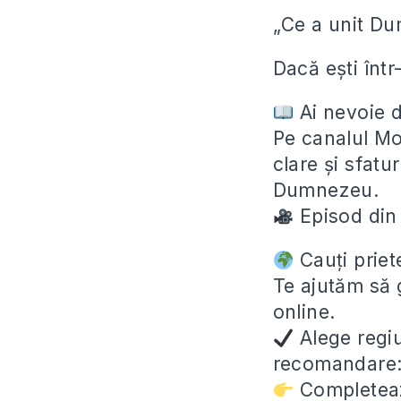
„Ce a unit Du
Dacă ești într
Ai nevoie d
Pe canalul Mol
clare și sfatur
Dumnezeu.
Episod din 
Cauți priete
Te ajutăm să 
online.
Alege regiu
recomandare
Completeaz