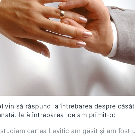
ol vin să răspund la întrebarea despre căsăt
mnată. Iată întrebarea ce am primit-o:
 studiam cartea Levitic am găsit şi am fost 