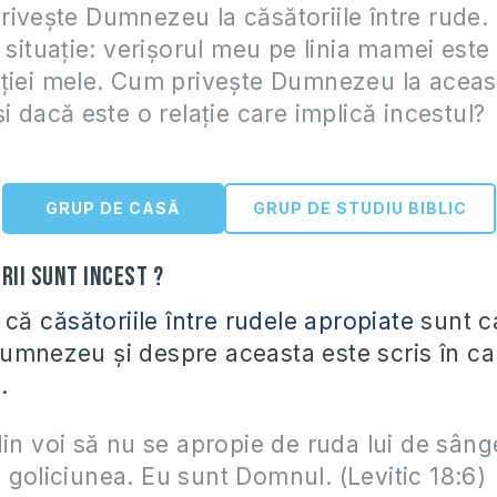
iveşte Dumnezeu la căsătoriile între rude
e situaţie: verişorul meu pe linia mamei este
oţiei mele. Cum priveşte Dumnezeu la aceas
şi dacă este o relaţie care implică incestul?
GRUP DE CASĂ
GRUP DE STUDIU BIBLIC
rii sunt incest ?
t că
căsătoriile între rudele apropiate
sunt c
umnezeu şi despre aceasta este scris în cap
.
din voi să nu se apropie de ruda lui de sâng
goliciunea. Eu sunt Domnul. (Levitic 18:6)