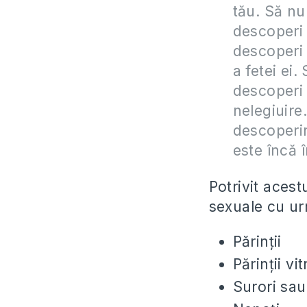
tău. Să nu
descoperi g
descoperi 
a fetei ei. 
descoperi 
nelegiuire
descoperin
este încă î
Potrivit acestu
sexuale cu ur
Părinţii
Părinţii vit
Surori sau