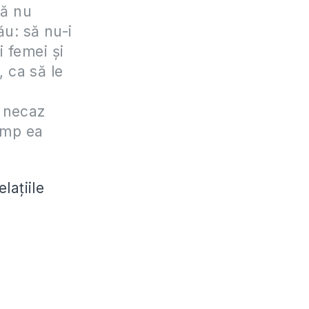
Să nu
ău: să nu-i
 femei şi
i, ca să le
i necaz
timp ea
laţiile