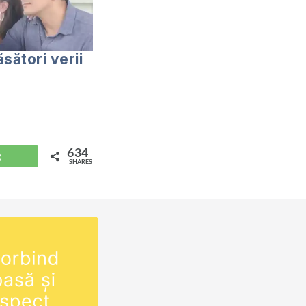
sători verii
634
WhatsApp
SHARES