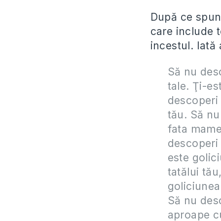
După ce spun
care include t
incestul. Iată 
Să nu desc
tale. Ţi-e
descoperi 
tău. Să nu
fata mamei
descoperi g
este golic
tatălui tău
goliciunea
Să nu desc
aproape cu