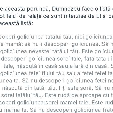
e această poruncă, Dumnezeu face o listă 
ot felul de relaţii ce sunt interzise de El şi 
această listă:
operi goliciunea tatălui tău, nici goliciun
ste mamă: să nu-i descoperi goliciunea. Să 
goliciunea nevestei tatălui tău. Este goliciu
 descoperi goliciunea sorei tale, fata tatălui
 tale, născută în casă sau afară din casă. 
oliciunea fetei fiului tău sau a fetei fetei ta
iunea ta. Să nu descoperi goliciunea fetei n
, născută din tatăl tău. I-ţi este soră. Să nu
 sorei tatălui tău. Este rudă de aproape cu t
operi goliciunea sorei mamei tale. Este ru
 mama ta. Să nu descoperi goliciunea fratel