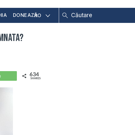
HIA
DONEAZĂ
RO
umnata?
634
WhatsApp
SHARES