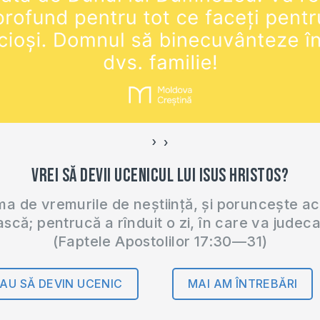
›
‹
Vrei să devii ucenicul lui Isus Hristos?
 de vremurile de neștiință, și poruncește a
ască; pentrucă a rînduit o zi, în care va judec
(Faptele Apostolilor 17:30—31)
AU SĂ DEVIN UCENIC
MAI AM ÎNTREBĂRI