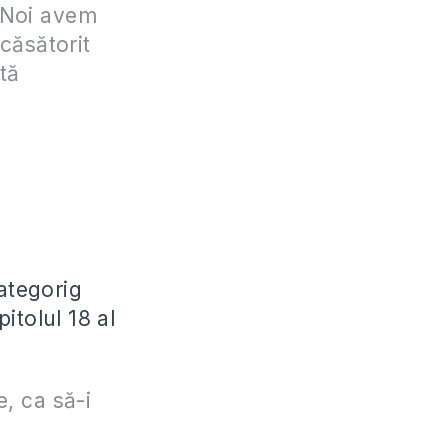
. Noi avem
 căsătorit
tă
ategorig
itolul 18 al
e, ca să-i