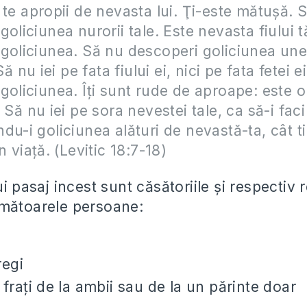
 te apropii de nevasta lui. Ţi-este mătuşă. 
oliciunea nurorii tale. Este nevasta fiului t
goliciunea. Să nu descoperi goliciunea unei
Să nu iei pe fata fiului ei, nici pe fata fetei e
goliciunea. Îţi sunt rude de aproape: este o
. Să nu iei pe sora nevestei tale, ca să-i fac
du-i goliciunea alături de nevastă-ta, cât 
n viaţă. (Levitic 18:7-18)
i pasaj incest sunt căsătoriile şi respectiv re
mătoarele persoane:
regi
 fraţi de la ambii sau de la un părinte doar