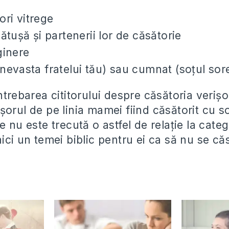
rori vitrege
ătuşă şi partenerii lor de căsătorie
ginere
evasta fratelui tău) sau cumnat (soţul sore
ntrebarea cititorului despre căsătoria verișo
orul de pe linia mamei fiind căsătorit cu so
e nu este trecută o astfel de relaţie la categ
ici un temei biblic pentru ei ca să nu se c