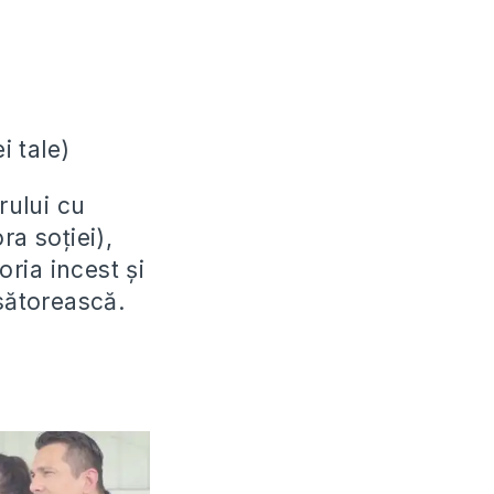
i tale)
rului cu
ra soţiei),
oria incest şi
ăsătorească.