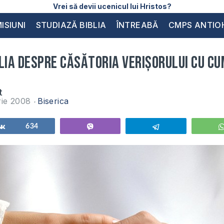
Vrei să devii ucenicul lui Hristos?
ISIUNI
STUDIAZĂ BIBLIA
ÎNTREABĂ
CMPS ANTIO
blia despre căsătoria verişorului cu c
t
rie 2008
Biserica
Share
634
Vibe
Telegram