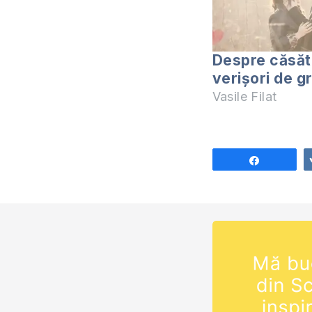
Despre căsăto
verișori de gr
Vasile Filat
Share