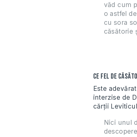
văd cum pr
o astfel d
cu sora s
căsătorie 
Ce fel de căsăto
Este adevăra
interzise de D
cărţii Leviticul
Nici unul 
descopere 