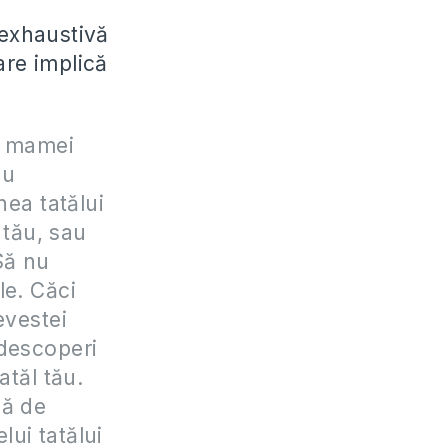
exhaustivă
care implică
ea mamei
nu
nea tatălui
 tău, sau
Să nu
le. Căci
evestei
 descoperi
atăl tău.
dă de
ui tatălui