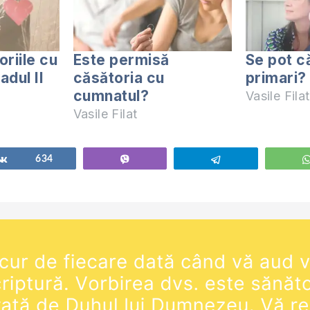
riile cu
Este permisă
Se pot că
adul II
căsătoria cu
primari?
cumnatul?
Vasile Filat
Vasile Filat
Share
634
Vibe
Telegram