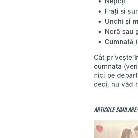
Nepoţi
Fraţi si su
Unchi şi m
Noră sau 
Cumnată (n
Cât priveşte î
cumnata (veriş
nici pe depart
deci, nu văd n
Articole similare: