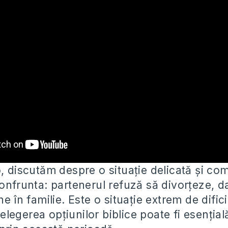
o, discutăm despre o situație delicată și co
confrunta: partenerul refuză să divorțeze,
da
ne în familie. Este o situație extrem de dific
înțelegerea opțiunilor biblice poate fi esenția