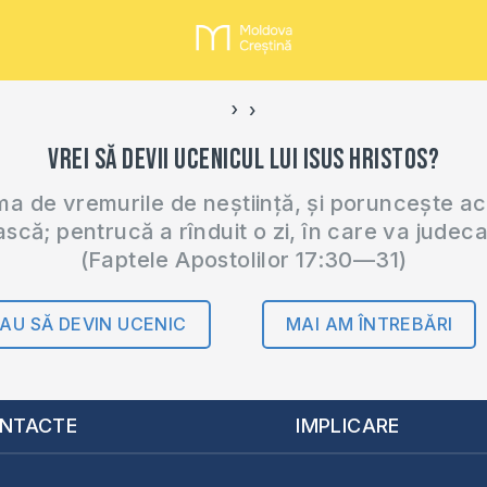
›
‹
Vrei să devii ucenicul lui Isus Hristos?
 de vremurile de neștiință, și poruncește a
ască; pentrucă a rînduit o zi, în care va judec
(Faptele Apostolilor 17:30—31)
AU SĂ DEVIN UCENIC
MAI AM ÎNTREBĂRI
NTACTE
IMPLICARE