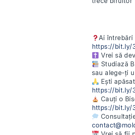
trece biruitor
Ai întrebări
https://bit.ly
Vrei să devi
Studiază Bi
sau alege-ți 
Ești apăsat
https://bit.l
Cauți o Bis
https://bit.l
Consultație
contact@mol
Vrei să fii