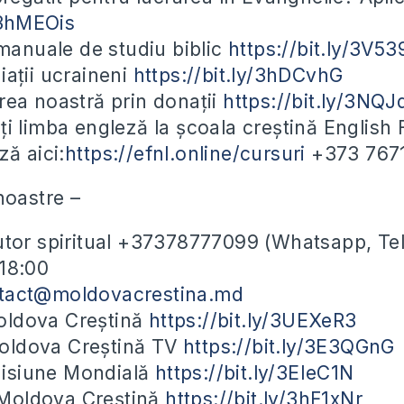
y/3hMEOis
nuale de studiu biblic
https://bit.ly/3V5
iații ucraineni
https://bit.ly/3hDCvhG
rea noastră prin donații
https://bit.ly/3NQJ
eți limba engleză la școala creștină English
ză aici:
https://efnl.online/cursuri
+373 767
noastre –
utor spiritual +37378777099 (Whatsapp, Te
-18:00
tact@moldovacrestina.md
ldova Creștină
https://bit.ly/3UEXeR3
ldova Creștină TV
https://bit.ly/3E3QGnG
isiune Mondială
https://bit.ly/3EIeC1N
Moldova Creștină
https://bit.ly/3hF1xNr