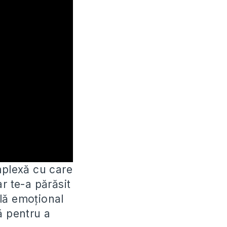
mplexă cu care
r te-a părăsit
ilă emoțional
lă pentru a