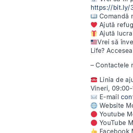
https://bit.l
Comandă ma
Ajută refug
Ajută lucra
Vrei să înv
Life? Accesea
– Contactele 
Linia de aj
Vineri, 09:00
E-mail
con
Website Mo
Youtube Mo
YouTube M
Facebook 