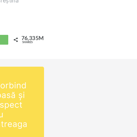
reștină
76,335M
hatsApp
SHARES