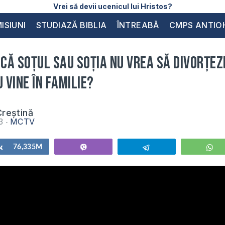
Vrei să devii ucenicul lui Hristos?
ISIUNI
STUDIAZĂ BIBLIA
ÎNTREABĂ
CMPS ANTIO
acă soțul sau soția nu vrea să divorțez
 vine în familie?
reștină
23
MCTV
Share
76,335M
Vibe
Telegram
W