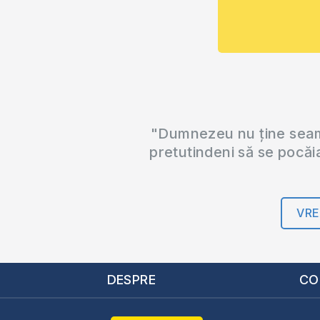
"Dumnezeu nu ține seama
pretutindeni să se pocăi
VRE
DESPRE
CO