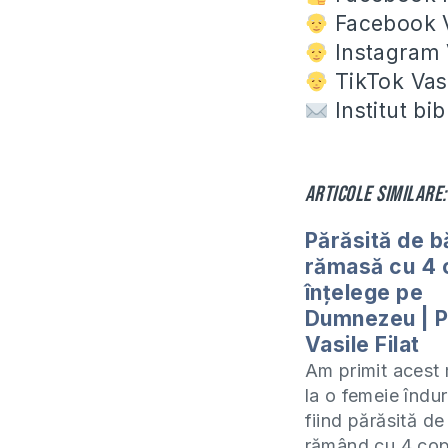
Facebook V
Instagram V
TikTok Vasi
Institut bi
Articole similare:
Părăsită de b
rămasă cu 4 c
înțelege pe
Dumnezeu | P
Vasile Filat
Am primit acest
la o femeie îndur
fiind părăsită de
rămând cu 4 copi