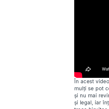
În acest vide
mulți se pot 
și nu mai revi
și legal, iar 