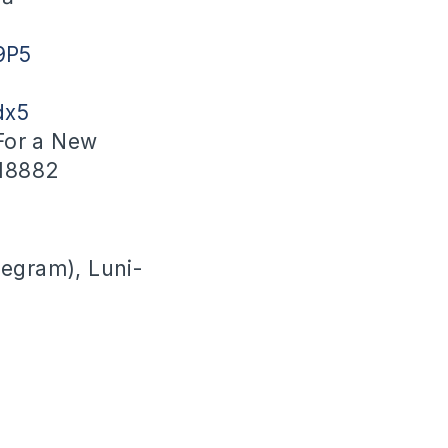
39P5
dx5
 For a New
18882
legram), Luni-