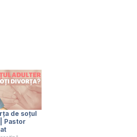
rța de soțul
 | Pastor
lat