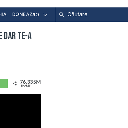
HIA
DONEAZĂ
RO
e dar te-a
76,335M
hatsApp
SHARES