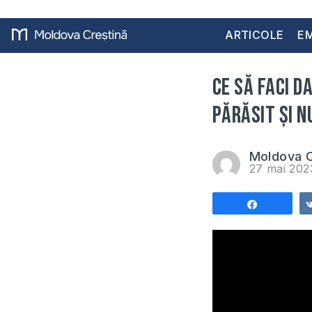
ARTICOLE
EM
Ce să faci d
părăsit și nu
Moldova C
27 mai 20
Share