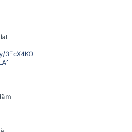
lat
.ly/3EcX4KO
fLA1
ndăm
că