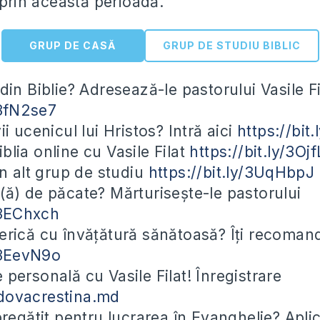
 prin această perioadă.
GRUP DE CASĂ
GRUP DE STUDIU BIBLIC
 din Biblie? Adresează-le pastorului Vasile Fi
/3fN2se7
i ucenicul lui Hristos? Intră aici
https://bit
blia online cu Vasile Filat
https://bit.ly/3Oj
un alt grup de studiu
https://bit.ly/3UqHbpJ
(ă) de păcate? Mărturisește-le pastorului
y/3EChxch
erică cu învățătură sănătoasă? Îți recoma
y/3EevN9o
 personală cu Vasile Filat! Înregistrare
dovacrestina.md
 pregătit pentru lucrarea în Evanghelie? Apli