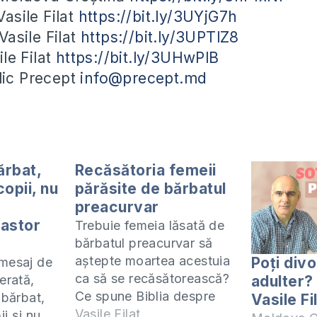
asile Filat
https://bit.ly/3UYjG7h
asile Filat
https://bit.ly/3UPTlZ8
le Filat
https://bit.ly/3UHwPlB
blic Precept
info@precept.md
ărbat,
Recăsătoria femeii
opii, nu
părăsite de bărbatul
preacurvar
astor
Trebuie femeia lăsată de
bărbatul preacurvar să
aștepte moartea acestuia
Poți divo
 mesaj de
ca să se recăsătorească?
adulter?
erată,
Ce spune Biblia despre
 bărbat,
Vasile Fi
felul cum trebuie femeia
Vasile Filat
i și nu