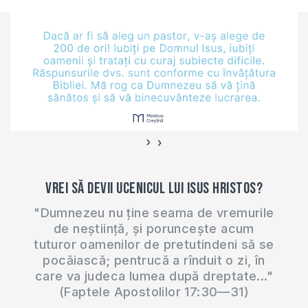
ajutorarea materială
a ucrainenilor, de
asemenea. O mare
nevoie rămân a fi
medicamentele și
produsele
alimentare. Call-
Centru Ajutor
›
‹
Creștin pentru
Refugiați:…
Vrei să devii ucenicul lui Isus Hristos?
"Dumnezeu nu ține seama de vremurile
de neștiință, și poruncește acum
tuturor oamenilor de pretutindeni să se
pocăiască; pentrucă a rînduit o zi, în
care va judeca lumea după dreptate..."
(Faptele Apostolilor 17:30—31)