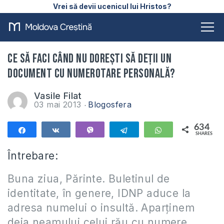
Vrei să devii ucenicul lui Hristos?
Ce să faci când nu dorești să deții un
document cu numerotare personală?
Vasile Filat
03 mai 2013
Blogosfera
634
Share
Share
Vibe
Telegram
WhatsApp
SHARES
634
Întrebare:
Buna ziua, Părinte. Buletinul de
identitate, în genere, IDNP aduce la
adresa numelui o insultă. Aparținem
deja neamului celui rău cu numere.