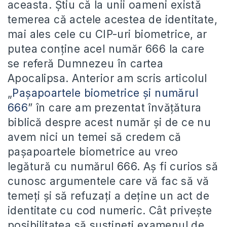
aceasta. Știu că la unii oameni există
temerea că actele acestea de identitate,
mai ales cele cu CIP-uri biometrice, ar
putea conține acel număr 666 la care
se referă Dumnezeu în cartea
Apocalipsa. Anterior am scris articolul
„
Pașapoartele biometrice și numărul
666
” în care am prezentat învățătura
biblică despre acest număr și de ce nu
avem nici un temei să credem că
pașapoartele biometrice au vreo
legătură cu numărul 666. Aș fi curios să
cunosc argumentele care vă fac să vă
temeți și să refuzați a deține un act de
identitate cu cod numeric. Cât privește
posibilitatea să susțineți examenul de