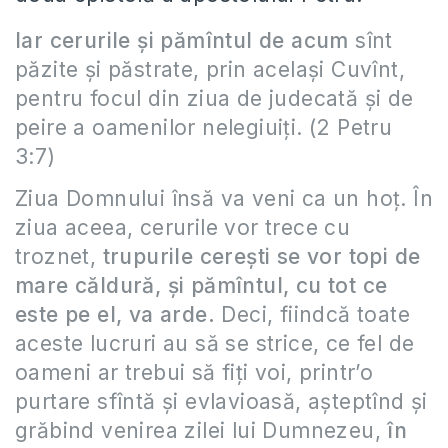
Iar cerurile şi pămîntul de acum
sînt
păzite şi păstrate, prin acelaşi Cuvînt,
pentru focul din ziua de judecată şi de
peire a oamenilor nelegiuiţi. (2 Petru
3:7)
Ziua Domnului însă va veni ca un hoţ. În
ziua aceea, cerurile vor trece cu
troznet,
trupurile cereşti se vor topi de
mare căldură, şi pămîntul, cu tot ce
este pe el, va arde.
Deci, fiindcă toate
aceste lucruri au să se strice, ce fel de
oameni ar trebui să fiţi voi, printr’o
purtare sfîntă şi evlavioasă, aşteptînd şi
grăbind venirea zilei lui Dumnezeu,
în