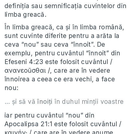
definiția sau semnificația cuvintelor din
limba greacă.
În limba greacă, ca și în limba română,
sunt cuvinte diferite pentru a arăta la
ceva “nou” sau ceva “înnoit”. De
exemplu, pentru cuvântul “înnoit” din
Efeseni 4:23 este folosit cuvântul /
ανανεοũσθαι /, care are în vedere
înnoirea a ceea ce era vechi, a face
nou:
… şi să vă
înoiţi
în duhul minţii voastre
iar pentru cuvântul “nou” din
Apocalipsa 21:1 este folosit cuvântul /
καινήν· / care are în vedere anume