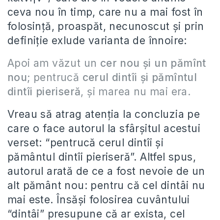
ceva nou în timp, care nu a mai fost în
folosință, proaspăt, necunoscut și prin
definiție exlude varianta de înnoire:
Apoi am văzut un
cer nou şi un pămînt
nou
; pentrucă
cerul dintîi şi pămîntul
dintîi pieriseră
, şi marea nu mai era.
Vreau să atrag atenția la concluzia pe
care o face autorul la sfârșitul acestui
verset: “pentrucă cerul dintîi și
pământul dintîi pieriseră”. Altfel spus,
autorul arată de ce a fost nevoie de un
alt pământ nou: pentru că cel dintâi nu
mai este. Însăși folosirea cuvântului
“dintâi” presupune că ar exista, cel