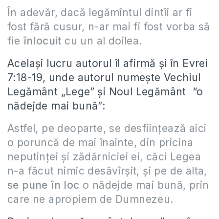
În adevăr, dacă legămîntul dintîi ar fi
fost fără cusur, n-ar mai fi fost vorba să
fie
înlocuit
cu un al doilea.
Același lucru autorul îl afirmă și în Evrei
7:18-19, unde autorul numește Vechiul
Legământ „Lege” și Noul Legământ “o
nădejde mai bună”:
Astfel, pe deoparte, se desfiinţează aici
o poruncă de mai înainte, din pricina
neputinţei şi zădărniciei ei, căci Legea
n-a făcut nimic desăvîrşit, şi pe de alta,
se pune în loc
o nădejde mai bună, prin
care ne apropiem de Dumnezeu.