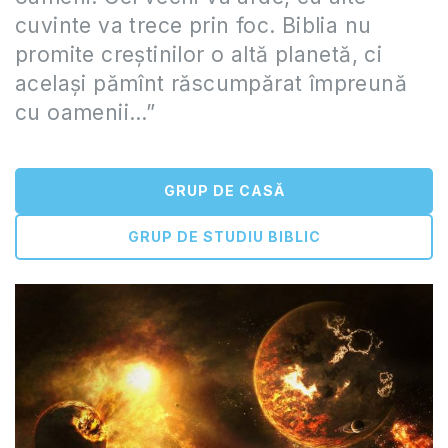
cuvinte va trece prin foc. Biblia nu
promite creștinilor o altă planetă, ci
același pămînt răscumpărat împreună
cu oamenii…”
GRUP DE CASĂ
GRUP DE STUDIU BIBLIC