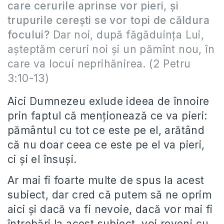
care cerurile aprinse vor pieri, şi
trupurile cereşti se vor topi de căldura
focului?
Dar noi, după făgăduinţa Lui,
aşteptăm ceruri noi şi un pămînt nou, în
care va locui neprihănirea. (2 Petru
3:10-13)
Aici Dumnezeu exlude ideea de înnoire
prin faptul că menționează ce va pieri:
pământul cu tot ce este pe el, arătând
că nu doar ceea ce este pe el va pieri,
ci și el însuși.
Ar mai fi foarte multe de spus la acest
subiect, dar cred că putem să ne oprim
aici și dacă va fi nevoie, dacă vor mai fi
întrebări la acest subiect, voi reveni cu