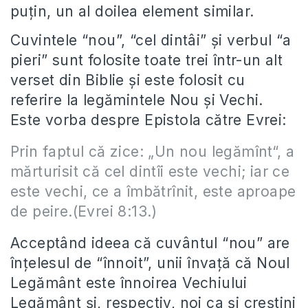
puțin, un al doilea element similar.
Cuvintele “nou”, “cel dintâi” și verbul “a
pieri” sunt folosite toate trei într-un alt
verset din Biblie și este folosit cu
referire la legămintele Nou și Vechi.
Este vorba despre Epistola către Evrei:
Prin faptul că zice: „Un nou legămînt“, a
mărturisit că cel dintîi este vechi; iar ce
este vechi, ce a îmbătrînit, este aproape
de peire.(Evrei 8:13.)
Acceptând ideea că cuvântul “nou” are
înțelesul de “înnoit”, unii învață că Noul
Legământ este înnoirea Vechiului
Legământ și, respectiv, noi ca și creștini