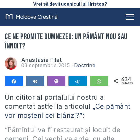
Vrei să devii ucenicul lui Hristos?
Ce ne promite Dumnezeu: un pământ nou sau
înnoit?
Anastasia Filat
03 septembrie 2015
Doctrine
634
Share
Share
Vibe
Telegram
WhatsApp
SHARES
634
Un cititor al portalului nostru a
comentat astfel la articolul
„Ce pământ
vor moșteni cei blânzi?”:
“Pămîntul va fi restaurat și locuit de
oameni. Cel vechi va arde, cu alte