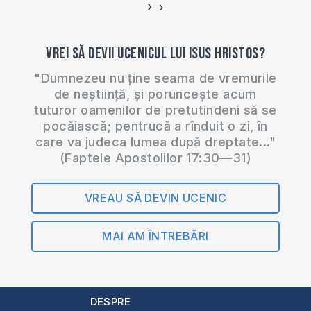
›
‹
Vrei să devii ucenicul lui Isus Hristos?
"Dumnezeu nu ține seama de vremurile
de neștiință, și poruncește acum
tuturor oamenilor de pretutindeni să se
pocăiască; pentrucă a rînduit o zi, în
care va judeca lumea după dreptate..."
(Faptele Apostolilor 17:30—31)
VREAU SĂ DEVIN UCENIC
MAI AM ÎNTREBĂRI
DESPRE