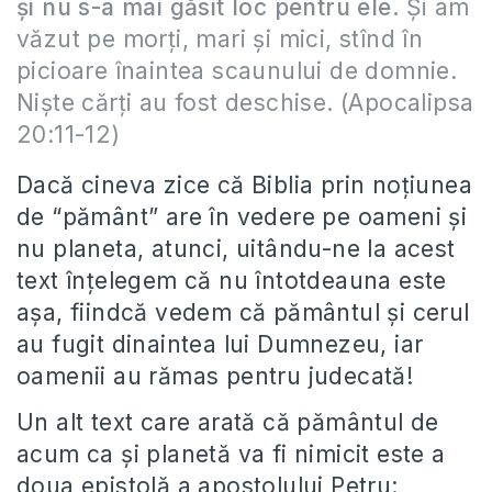
şi nu s-a mai găsit loc pentru ele.
Şi am
văzut pe morţi, mari şi mici, stînd în
picioare înaintea scaunului de domnie.
Nişte cărţi au fost deschise. (Apocalipsa
20:11-12)
Dacă cineva zice că Biblia prin noțiunea
de “pământ” are în vedere pe oameni și
nu planeta, atunci, uitându-ne la acest
text înțelegem că nu întotdeauna este
așa, fiindcă vedem că pământul și cerul
au fugit dinaintea lui Dumnezeu, iar
oamenii au rămas pentru judecată!
Un alt text care arată că pământul de
acum ca și planetă va fi nimicit este a
doua epistolă a apostolului Petru: