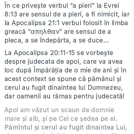
În ce privește verbul “a pieri” la Evrei
8:13 are sensul de a pieri, a fi nimicit, iar
la Apocalipsa 21:1 verbul folosit în limba
greacă “απηλθαν” are sensul de a
pleca, a se îndepărta, a se duce…
La Apocalipsa 20:11-15 se vorbește
despre judecata de apoi, care va avea
loc după Împărăția de o mie de ani și în
acest context se spune că pămânul și
cerul au fugit dinaintea lui Dumnezeu,
dar oamenii au rămas pentru judecată!
Apoi am văzut un scaun de domnie
mare şi alb, şi pe Cel ce şedea pe el.
Pămîntul şi cerul au fugit dinaintea Lui,