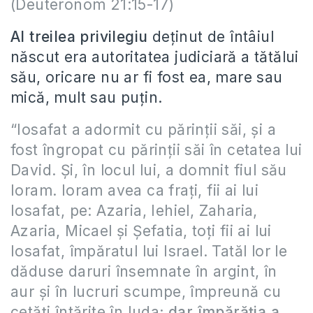
(Deuteronom 21:15-17)
Al treilea privilegiu
deținut de întâiul
născut era autoritatea judiciară a tătălui
său, oricare nu ar fi fost ea, mare sau
mică, mult sau puțin.
“Iosafat a adormit cu părinţii săi, şi a
fost îngropat cu părinţii săi în cetatea lui
David. Şi, în locul lui, a domnit fiul său
Ioram. Ioram avea ca fraţi, fii ai lui
Iosafat, pe: Azaria, Iehiel, Zaharia,
Azaria, Micael şi Şefatia, toţi fii ai lui
Iosafat, împăratul lui Israel. Tatăl lor le
dăduse daruri însemnate în argint, în
aur şi în lucruri scumpe, împreună cu
cetăţi întărite în Iuda;
dar împărăţia a