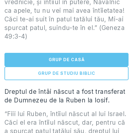
vrednicie, şi întîiul în putere, Năvalnic
ca apele, tu nu vei mai avea întîietatea!
Căci te-ai suit în patul tatălui tău, Mi-ai
spurcat patul, suindu-te în el.” (Geneza
49:3-4)
GRUP DE CASĂ
GRUP DE STUDIU BIBLIC
Dreptul de întâi născut a fost transferat
de Dumnezeu de la Ruben la Iosif.
“Fiii lui Ruben, întîiul născut al lui Israel.
Căci el era întîiul născut, dar, pentru că
a spurcat patul tatălui său, dreptul lui