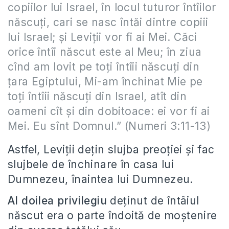
copiilor lui Israel, în locul tuturor întîilor
născuţi, cari se nasc întăi dintre copiii
lui Israel; şi Leviţii vor fi ai Mei. Căci
orice întîi născut este al Meu; în ziua
cînd am lovit pe toţi întîii născuţi din
ţara Egiptului, Mi-am închinat Mie pe
toţi întîii născuţi din Israel, atît din
oameni cît şi din dobitoace: ei vor fi ai
Mei. Eu sînt Domnul.” (Numeri 3:11-13)
Astfel, Leviții dețin slujba preoției și fac
slujbele de închinare în casa lui
Dumnezeu, înaintea lui Dumnezeu.
Al doilea privilegiu
deținut de întâiul
născut era o parte îndoită de moștenire