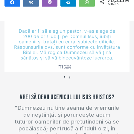
76,335M
Share
Share
Vibe
Telegram
WhatsApp
SHARES
76,335M
›
‹
Vrei să devii ucenicul lui Isus Hristos?
"Dumnezeu nu ține seama de vremurile
de neștiință, și poruncește acum
tuturor oamenilor de pretutindeni să se
pocăiască; pentrucă a rînduit o zi, în