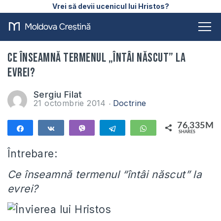
Vrei să devii ucenicul lui Hristos?
Ce înseamnă termenul „întâi născut” la
Evrei?
Sergiu Filat
21 octombrie 2014
Doctrine
76,335M
Share
Share
Vibe
Telegram
WhatsApp
SHARES
76,335M
Întrebare:
Ce înseamnă termenul “întâi născut” la
evrei?