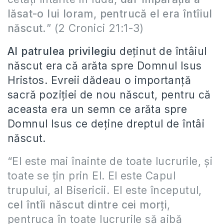
lăsat-o lui Ioram, pentrucă el era întîiul
născut.
” (2 Cronici 21:1-3)
Al patrulea privilegiu
deținut de întâiul
născut era că arăta spre Domnul Isus
Hristos. Evreii dădeau o importanță
sacră poziției de nou născut, pentru că
aceasta era un semn ce arăta spre
Domnul Isus ce deține dreptul de întâi
născut.
“El este mai înainte de toate lucrurile, şi
toate se ţin prin El. El este Capul
trupului, al Bisericii. El este începutul,
cel întîi născut dintre cei morţi
,
pentruca în toate lucrurile să aibă