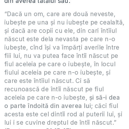
din averea tatălui său.
“Dacă un om, care are două neveste,
iubeşte pe una şi nu iubeşte pe cealaltă,
şi dacă are copii cu ele, din cari întîiul
născut este dela nevasta pe care n-o
iubeşte, cînd îşi va împărţi averile între
fiii lui, nu va putea face întîi născut pe
fiul aceleia pe care o iubeşte, în locul
fiului aceleia pe care n-o iubeşte, şi
care este întîiul născut. Ci să
recunoască de întîi născut pe fiul
aceleia pe care n-o iubeşte,
şi să-i dea
o parte îndoită din averea lui
; căci fiul
acesta este cel dintîi rod al puterii lui, şi
lui i se cuvine dreptul de întîi născut.”