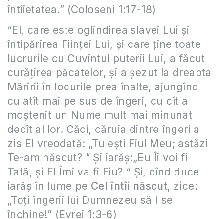
întîietatea.” (Coloseni 1:17-18)
“El, care este oglindirea slavei Lui şi
întipărirea Fiinţei Lui, şi care ţine toate
lucrurile cu Cuvîntul puterii Lui, a făcut
curăţirea păcatelor, şi a şezut la dreapta
Măririi în locurile prea înalte, ajungînd
cu atît mai pe sus de îngeri, cu cît a
moştenit un Nume mult mai minunat
decît al lor. Căci, căruia dintre îngeri a
zis El vreodată: „Tu eşti Fiul Meu; astăzi
Te-am născut? “ Şi iarăş:„Eu Îi voi fi
Tată, şi El Îmi va fi Fiu? “ Şi, cînd duce
iarăş în lume pe
Cel întîi născut
, zice:
„Toţi îngerii lui Dumnezeu să I se
închine!” (Evrei 1:3-6)