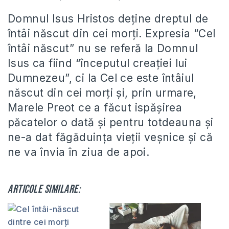
Domnul Isus Hristos deține dreptul de
întâi născut din cei morți. Expresia “Cel
întâi născut” nu se referă la Domnul
Isus ca fiind “începutul creației lui
Dumnezeu”, ci la Cel ce este întâiul
născut din cei morți și, prin urmare,
Marele Preot ce a făcut ispășirea
păcatelor o dată și pentru totdeauna și
ne-a dat făgăduința vieții veșnice și că
ne va învia în ziua de apoi.
Articole similare: