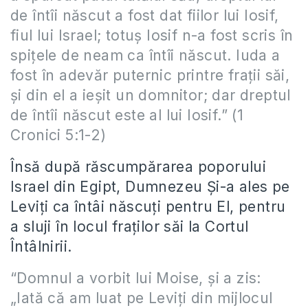
de întîi născut a fost dat fiilor lui Iosif,
fiul lui Israel; totuş Iosif n-a fost scris în
spiţele de neam ca întîi născut. Iuda a
fost în adevăr puternic printre fraţii săi,
şi din el a ieşit un domnitor; dar dreptul
de întîi născut este al lui Iosif.” (1
Cronici 5:1-2)
Însă după răscumpărarea poporului
Israel din Egipt, Dumnezeu Și-a ales pe
Leviți ca întâi născuți pentru El, pentru
a sluji în locul fraților săi la Cortul
Întâlnirii.
“Domnul a vorbit lui Moise, şi a zis:
„Iată că am luat pe Leviţi din mijlocul