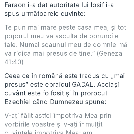
Faraon i-a dat autoritate lui Iosif i-a
spus următoarele cuvinte:
Te pun mai mare peste casa mea, şi tot
poporul meu va asculta de poruncile
tale. Numai scaunul meu de domnie mă
va ridica
mai presus
de tine.” (Geneza
41:40)
Ceea ce în română este tradus cu „mai
presus” este ebraicul GADAL. Același
cuvânt este folfosit și în prorocul
Ezechiel când Dumnezeu spune:
V-aţi
fălit
astfel împotriva Mea prin
vorbirile voastre şi v-aţi înmulţit
cuvintele împotriva Mea: am