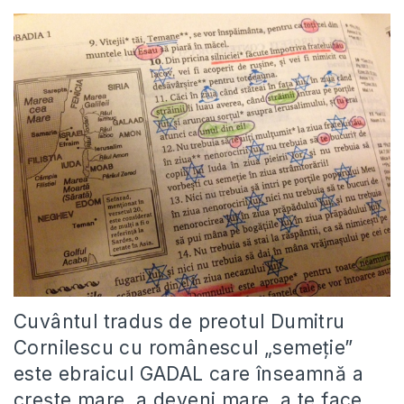
Cuvântul tradus de preotul Dumitru
Cornilescu cu românescul „semeție”
este ebraicul GADAL care înseamnă a
crește mare, a deveni mare, a te face