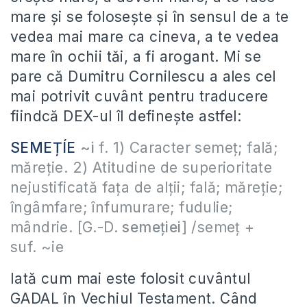
mare și se folosește și în sensul de a te
vedea mai mare ca cineva, a te vedea
mare în ochii tăi, a fi arogant. Mi se
pare că Dumitru Cornilescu a ales cel
mai potrivit cuvânt pentru traducere
fiindcă DEX-ul îl definește astfel:
SEMEȚÍE
~i
f.
1) Caracter semeț; fală;
măreție. 2) Atitudine de superioritate
nejustificată fața de alții; fală; măreție;
îngâmfare; înfumurare; fudulie;
mândrie. [G.-D.
semeției
] /
semeț
+
suf.
~ie
Iată cum mai este folosit cuvântul
GADAL în Vechiul Testament. Când