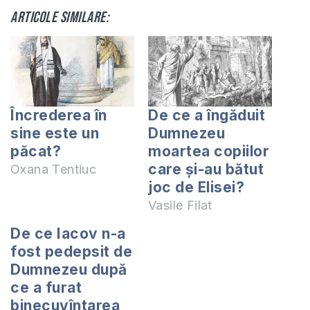
Articole similare:
Încrederea în
De ce a îngăduit
sine este un
Dumnezeu
păcat?
moartea copiilor
care și-au bătut
Oxana Tentiuc
joc de Elisei?
Vasile Filat
De ce Iacov n-a
fost pedepsit de
Dumnezeu după
ce a furat
binecuvîntarea