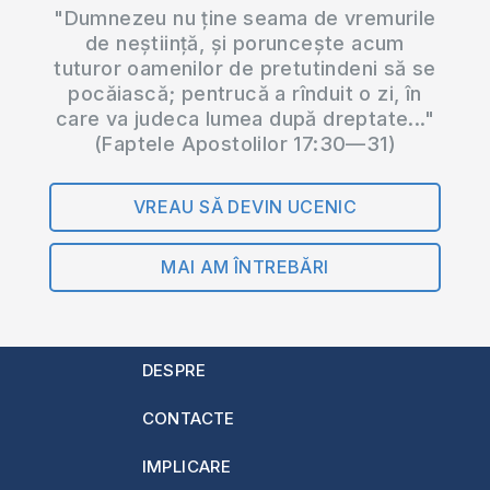
"Dumnezeu nu ține seama de vremurile
de neștiință, și poruncește acum
tuturor oamenilor de pretutindeni să se
pocăiască; pentrucă a rînduit o zi, în
care va judeca lumea după dreptate..."
(Faptele Apostolilor 17:30—31)
VREAU SĂ DEVIN UCENIC
MAI AM ÎNTREBĂRI
DESPRE
CONTACTE
IMPLICARE