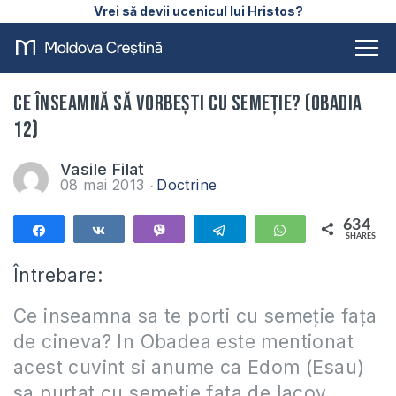
Vrei să devii ucenicul lui Hristos?
Ce înseamnă să vorbești cu semeție? (Obadia
12)
Vasile Filat
08 mai 2013
Doctrine
634
Share
Share
Vibe
Telegram
WhatsApp
SHARES
634
Întrebare:
Ce inseamna sa te porti cu semeție fața
de cineva? In Obadea este mentionat
acest cuvint si anume ca Edom (Esau)
sa purtat cu semetie fata de Iacov.