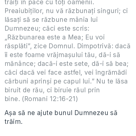
trăiţi în pace cu toţi oamenii.
Preaiubiţilor, nu vă răzbunaţi singuri; ci
lăsaţi să se răzbune mânia lui
Dumnezeu; căci este scris:
„Răzbunarea este a Mea; Eu voi
răsplăti”, zice Domnul. Dimpotrivă: dacă
îi este foame vrăjmaşului tău, dă-i să
mănânce; dacă-i este sete, dă-i să bea;
căci dacă vei face astfel, vei îngrămădi
cărbuni aprinşi pe capul lui.” Nu te lăsa
biruit de rău, ci biruie răul prin
bine. (Romani 12:16-21)
Așa să ne ajute bunul Dumnezeu să
trăim.