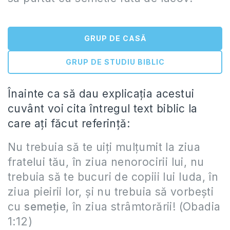
GRUP DE CASĂ
GRUP DE STUDIU BIBLIC
Înainte ca să dau explicația acestui
cuvânt voi cita întregul text biblic la
care ați făcut referință:
Nu trebuia să te uiţi mulţumit la ziua
fratelui tău, în ziua nenorocirii lui, nu
trebuia să te bucuri de copiii lui Iuda, în
ziua pieirii lor, şi nu trebuia să vorbeşti
cu
semeţie
, în ziua strâmtorării! (Obadia
1:12)