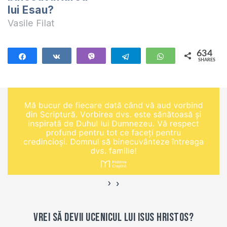
lui Esau?
Vasile Filat
634
Share
Share
Vibe
Telegram
WhatsApp
SHARES
634
›
‹
Vrei să devii ucenicul lui Isus Hristos?