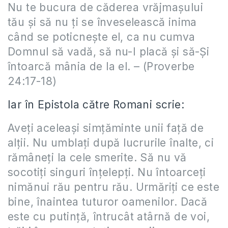
Nu te bucura de căderea vrăjmaşului
tău şi să nu ţi se înveselească inima
când se poticneşte el, ca nu cumva
Domnul să vadă, să nu-I placă şi să-Şi
întoarcă mânia de la el. – (Proverbe
24:17-18)
Iar în Epistola către Romani scrie:
Aveţi aceleaşi simţăminte unii faţă de
alţii. Nu umblaţi după lucrurile înalte, ci
rămâneţi la cele smerite. Să nu vă
socotiţi singuri înţelepţi. Nu întoarceţi
nimănui rău pentru rău. Urmăriţi ce este
bine, înaintea tuturor oamenilor. Dacă
este cu putinţă, întrucât atârnă de voi,