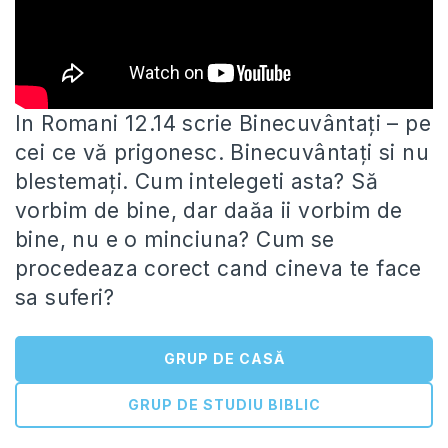
In Romani 12.14 scrie Binecuvântați – pe
cei ce vă prigonesc. Binecuvântați si nu
blestemați. Cum intelegeti asta? Să
vorbim de bine, dar daăa ii vorbim de
bine, nu e o minciuna? Cum se
procedeaza corect cand cineva te face
sa suferi?
GRUP DE CASĂ
GRUP DE STUDIU BIBLIC