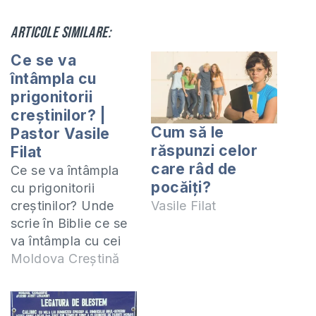
Articole similare:
Ce se va
întâmpla cu
prigonitorii
creștinilor? |
Cum să le
Pastor Vasile
răspunzi celor
Filat
care râd de
Ce se va întâmpla
pocăiţi?
cu prigonitorii
creștinilor? Unde
Vasile Filat
scrie în Biblie ce se
va întâmpla cu cei
care prigonesc pe
Moldova Creștină
copii lui Dumnezeu?
Ce va fi cu cei ce
prigonesc? Am