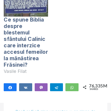
primit așa o
întrebare și răspund
din 2 Tesaloniceni
Ce spune Biblia
1:3-10. Vă invit să
despre
ascultați răspunsul.
blestemul
Pastorul Vasile Filat
sfântului Calinic
poate…
care interzice
accesul femeilor
la mănăstirea
Frăsinei?
Vasile Filat
76,335M
Share
Share
Vibe
Telegram
WhatsApp
SHARES
76,335M