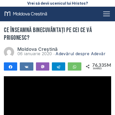
Vrei să devii ucenicul lui Hristos?
Ce înseamnă binecuvântați pe cei ce vă
prigonesc?
Moldova Creștină
06 ianuarie 2020
Adevărul despre Adevăr
76,335M
Share
Share
Vibe
Telegram
WhatsApp
SHARES
76,335M