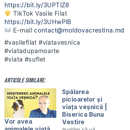
https://bit.ly/3UPTlZ8
TikTok Vasile Filat
https://bit.ly/3UHwPlB
E-mail
contact@moldovacrestina.md
#vasilefilat #viatavesnica
#viatadupamoarte
#viata #suflet
Articole similare:
Spălarea
picioarelor și
viața veșnică |
Biserica Buna
Vor avea
Vestire
animalele viață
Invităm să vă