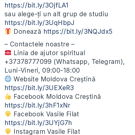
https://bit.ly/3OjfLA1
sau alege-ți un alt grup de studiu
https://bit.ly/3UqHbpJ
Donează
https://bit.ly/3NQJdx5
– Contactele noastre –
Linia de ajutor spiritual
+37378777099 (Whatsapp, Telegram),
Luni-Vineri, 09:00-18:00
Website Moldova Creștină
https://bit.ly/3UEXeR3
Facebook Moldova Creștină
https://bit.ly/3hF1xNr
Facebook Vasile Filat
https://bit.ly/3UYjG7h
Instagram Vasile Filat