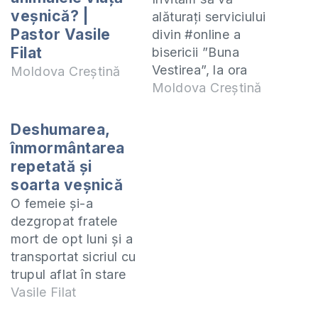
veșnică? |
alăturați serviciului
Pastor Vasile
divin #online a
Filat
bisericii ”Buna
Vestirea”, la ora
Moldova Creștină
18:30, unde ne vom
Moldova Creștină
aminti, împreună,
evenimente ce avut
Deshumarea,
loc înaite de
înmormântarea
arestarea Domnului
repetată și
Isus. Vă invităm să
soarta veșnică
luați parte la nevoile
O femeie și-a
bisericii făcând
dezgropat fratele
donație la contul
mort de opt luni și a
dat:
transportat sicriul cu
https://www.paypal.me/Bis
trupul aflat în stare
fbclid=IwAR29RkJbdE6dd
de putrefacție în
Vasile Filat
78In_1vPiJqM7bhXhC8Tl
satul Mingir, raionul