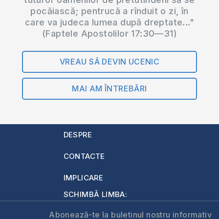
Manualul ”Cerul,
pocăiască; pentrucă a rînduit o zi, în
Iadul și viața…
care va judeca lumea după dreptate..."
(Faptele Apostolilor 17:30—31)
VREAU SĂ DEVIN UCENIC
MAI AM ÎNTREBĂRI
DESPRE
CONTACTE
IMPLICARE
SCHIMBĂ LIMBA:
Abonează-te la buletinul nostru informativ