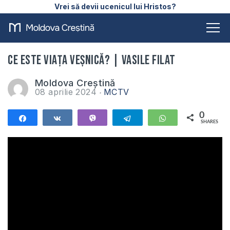
Vrei să devii ucenicul lui Hristos?
Ce este viața veșnică? | Vasile Filat
Moldova Creștină
08 aprilie 2024
MCTV
0
Share
Share
Vibe
Telegram
WhatsApp
SHARES