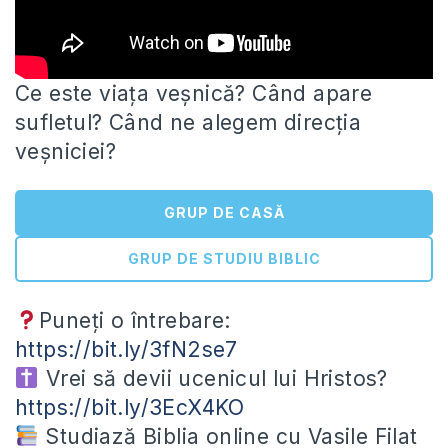
Ce este viața veșnică? Când apare
sufletul? Când ne alegem direcția
veșniciei?
GRUP DE CASĂ
GRUP DE STUDIU BIBLIC
Puneți o întrebare:
https://bit.ly/3fN2se7
Vrei să
devii ucenicul lui Hristos?
https://bit.ly/3EcX4KO
Studiază Biblia online cu Vasile Filat