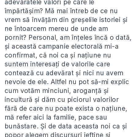
adevăratele valori pe care le
împărtășim? Mă mai întreb de ce nu
vrem să învățăm din greșelile istoriei și
ne întoarcem mereu de unde am
pornit? Personal, am înțeles încă o dată,
și această campanie electorală mi-a
confirmat, că noi ca și națiune nu
suntem interesați de valorile care
contează cu adevărat și nici nu avem
nevoie de ele. Altfel nu pot să-mi explic
cum votăm minciuni, aroganță și
incultură și dăm cu piciorul valorilor
fără de care nu poate exista o națiune,
mă refer aici la familie, pace sau
bunăstare. Și de data aceasta noi ca și
popor alegem discursuri ieftine și