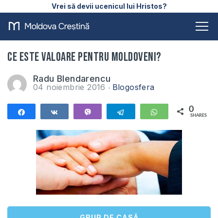
Vrei să devii ucenicul lui Hristos?
Ce este valoare pentru moldoveni?
Radu Blendarencu
04 noiembrie 2016
Blogosfera
0
Share
Share
Vibe
Telegram
WhatsApp
SHARES
GRUP DE CASĂ