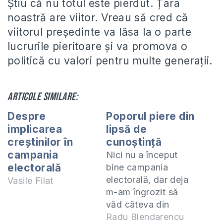
Știu că nu totul este pierdut. Țara
noastră are viitor. Vreau să cred că
viitorul președinte va lăsa la o parte
lucrurile pieritoare și va promova o
politică cu valori pentru multe generații.
Articole similare:
Despre
Poporul piere din
implicarea
lipsă de
creştinilor în
cunoștință
campania
Nici nu a început
electorală
bine campania
electorală, dar deja
Vasile Filat
m-am îngrozit să
văd câteva din
programele
Radu Blendarencu