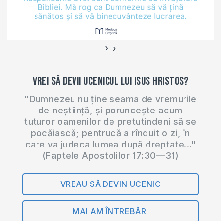
›
‹
Vrei să devii ucenicul lui Isus Hristos?
"Dumnezeu nu ține seama de vremurile
de neștiință, și poruncește acum
tuturor oamenilor de pretutindeni să se
pocăiască; pentrucă a rînduit o zi, în
care va judeca lumea după dreptate..."
(Faptele Apostolilor 17:30—31)
VREAU SĂ DEVIN UCENIC
MAI AM ÎNTREBĂRI