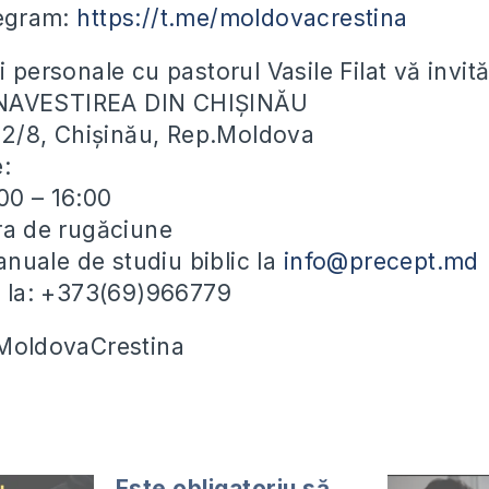
legram:
https://t.me/moldovacrestina
i personale cu pastorul Vasile Filat vă invit
NAVESTIREA DIN CHIȘINĂU
ei 2/8, Chișinău, Rep.Moldova
e:
00 – 16:00
ora de rugăciune
uale de studiu biblic la
info@precept.md
ii la: +373(69)966779
#MoldovaCrestina
Este obligatoriu să