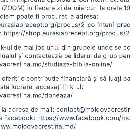
 (ZOOM) în fiecare zi de miercuri la orele 1
diem poate fi procurat la adresa:
eurasiaprecept.org/produs/2-corinteni-pre
F:
https://shop.eurasiaprecept.org/produs/2
ink-ul de mai jos unul din grupele unde se 
alul și contactează pe liderul de grup pent
vacrestina.md/studiaza-biblia-online/
 oferiți o contribuție financiară și să luați 
stă lucrare, accesați link-ul:
ovacrestina.md/doneaza/
 la adresa de mail:
contact@moldovacresti
pe Facebook:
https://www.facebook.com/mo
/www.moldovacrestina.md/