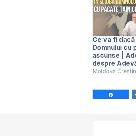
Ce va fi dacă 
Domnului cu 
ascunse | Ad
despre Adev
Moldova Crești
Share