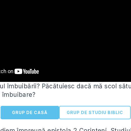
ul îmbuibării? Păcătuiesc dacă mă scol sătu
 îmbuibare?
GRUP DE CASĂ
GRUP DE STUDIU BIBLIC
tudiem împreună
epistola 2 Corinteni. Studiul