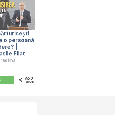
ărturisești
la o persoană
dere? |
sile Filat
reștină
632
WhatsApp
SHARES
/2-
/2-