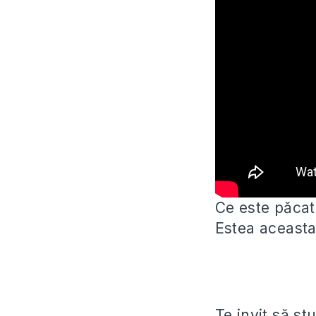
Ce este păcat
Estea aceasta
Te invit să s