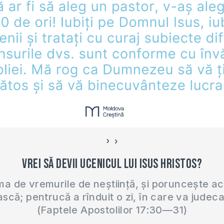
corinteni/ Alege de la link-
ul de mai jos unul…
›
‹
Vrei să devii ucenicul lui Isus Hristos?
 de vremurile de neștiință, și poruncește a
ască; pentrucă a rînduit o zi, în care va judec
(Faptele Apostolilor 17:30—31)