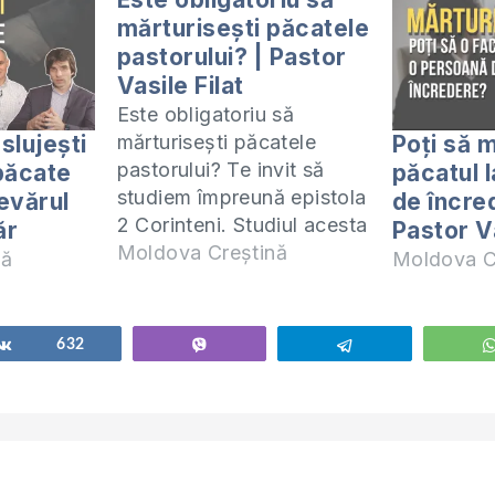
mărturisești păcatele
pastorului? | Pastor
Vasile Filat
Este obligatoriu să
slujești
Poți să m
mărturisești păcatele
pastorului? Te invit să
păcate
păcatul 
studiem împreună epistola
evărul
de încre
2 Corinteni. Studiul acesta
ăr
Pastor Va
îl predau online (ZOOM) în
Moldova Creștină
nă
Moldova C
fiecare zi de miercuri la
orele 20:00. Manualul
după care studiem poate
Share
632
Vibe
Telegram
fi procurat la adresa:
https://shop.eurasiaprecept.org/produs
corinteni-precept-
moldova/ În format PDF:
https://shop.eurasiaprecept.org/produs