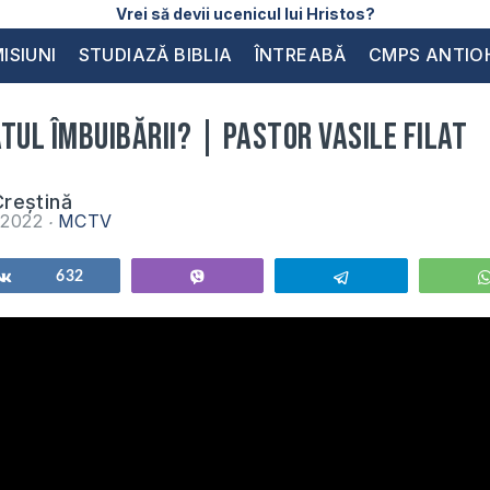
Vrei să devii ucenicul lui Hristos?
ISIUNI
STUDIAZĂ BIBLIA
ÎNTREABĂ
CMPS ANTIO
tul îmbuibării? | Pastor Vasile Filat
reștină
e 2022
MCTV
Share
632
Vibe
Telegram