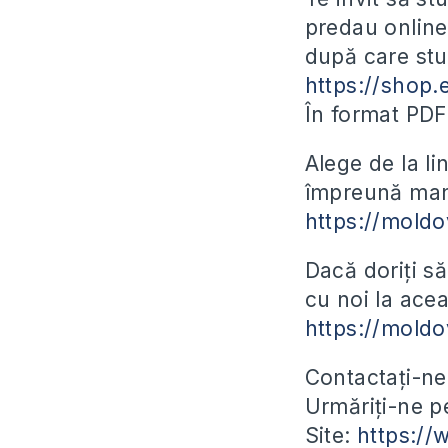
predau online
după care stu
https://shop.
În format PD
Alege de la l
împreună manu
https://moldo
Dacă doriți să
cu noi la acea
https://mold
Contactați-ne
Urmăriți-ne 
Site:
https:/