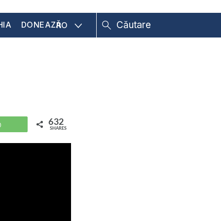
HIA
DONEAZĂ
RO
632
WhatsApp
SHARES