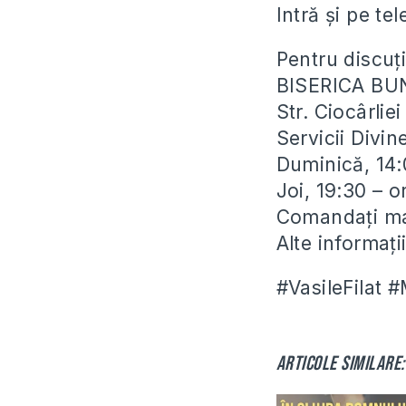
Intră și pe te
Pentru discuți
BISERICA BU
Str. Ciocârli
Servicii Divin
Duminică, 14:
Joi, 19:30 – 
Comandați man
Alte informaț
#VasileFilat 
Articole similare: